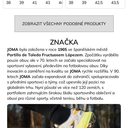
38
39
41
43
44
38
44,5
39
45
42,5
43,5
ZOBRAZIT VŠECHNY PODOBNÉ PRODUKTY
ZNAČKA
JOMA
byla založena v roce
1965
ve španělském městě
Portillo de Toledo Fructuosem Lópezem
. Zpočátku vyráběla
pouze obuv, ale v 70. letech se začala specializovat na
sportovní vybavení, především na fotbalovou obuv. Díky
inovacím a zaměření na kvalitu se
JOMA
rychle rozšířila. V 90.
letech
JOMA
začala expandovat do zahraničí, spolupracovala
s předními sportovci a týmy, což upevnilo její pozici na
globálním trhu. Nyní působí ve více než 120 zemích, s
portfoliem zahrnujícím širokou škálu sportovního oblečení a
obuvi pro různé sporty, včetně tenisu, běhu a fotbalu.