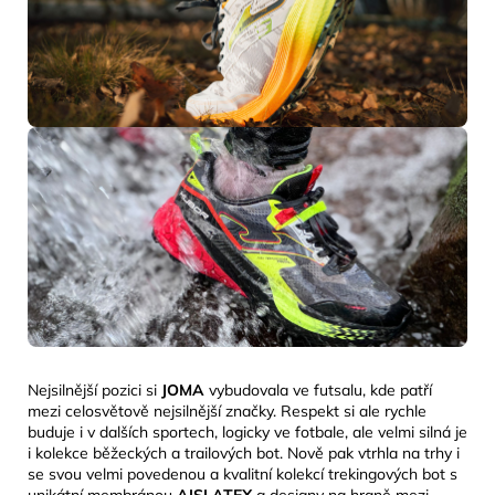
Nejsilnější pozici si
JOMA
vybudovala ve futsalu, kde patří
mezi celosvětově nejsilnější značky. Respekt si ale rychle
buduje i v dalších sportech, logicky ve fotbale, ale velmi silná je
i kolekce běžeckých a trailových bot. Nově pak vtrhla na trhy i
se svou velmi povedenou a kvalitní kolekcí trekingových bot s
unikátní membránou
AISLATEX
a designy na
hraně mezi