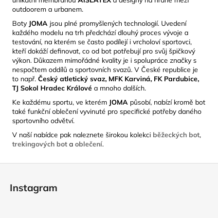
outdoorem a urbanem.
Boty
JOMA
jsou plné promyšlených technologií. Uvedení
každého modelu na trh předchází dlouhý proces vývoje a
testování, na kterém se často podílejí i vrcholoví sportovci,
kteří dokáží definovat, co od bot potřebují pro svůj špičkový
výkon. Důkazem mimořádné kvality je i spolupráce značky s
nespočtem oddílů a sportovních svazů. V České republice je
to např.
Český atletický svaz, MFK Karviná, FK Pardubice,
TJ Sokol Hradec Králové
a mnoho dalších.
Ke každému sportu, ve kterém
JOMA
působí, nabízí kromě bot
také funkční oblečení vyvinuté pro specifické potřeby daného
sportovního odvětví.
V naší nabídce pak naleznete širokou kolekci
běžeckých bot
,
trekingových bot
a
oblečení
.
Z
á
Instagram
p
a