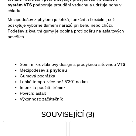
systém VTS
podporuje proudění vzduchu a udržuje nohy v
chladu.
Mezipodešev z phylonu je lehká, funkční a flexibilní, což
poskytuje výborné tlumení nárazů při běhu nebo chůzi.
Podešev z kvalitní gumy je odolná proti oděru na asfaltových
površích.
Semi-mikrovláknový design s prodyšnou síťovinou
VTS
Mezipodešev z
phylonu
Gumová podrážka
Lehké tempo: více než 5'30'' na km
Intenzita použití: trénink
Povrch: asfalt
Výkonnost: začátečník
SOUVISEJÍCÍ (3)