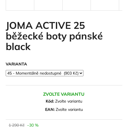
a
j
í
JOMA ACTIVE 25
t
běžecké boty pánské
?
black
VARIANTA
HLEDAT
D
ZVOLTE VARIANTU
o
Kód:
Zvolte variantu
p
o
EAN:
Zvolte variantu
r
u
1 290 Kč
–30 %