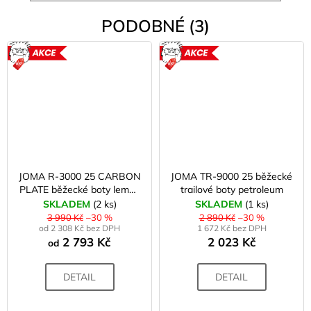
PODOBNÉ (3)
AKCE
AKCE
JOMA R-3000 25 CARBON
JOMA TR-9000 25 běžecké
PLATE běžecké boty lemon
trailové boty petroleum
fluor
SKLADEM
(2 ks)
SKLADEM
(1 ks)
3 990 Kč
–30 %
2 890 Kč
–30 %
od 2 308 Kč bez DPH
1 672 Kč bez DPH
2 793 Kč
2 023 Kč
od
DETAIL
DETAIL