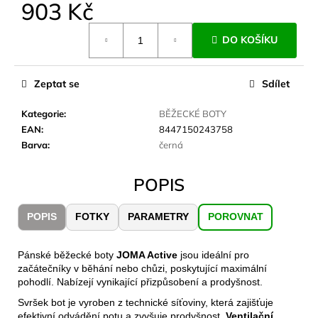
č
903 Kč
u
Měrná
j
DO KOŠÍKU
cena:
e
m
e
Zeptat se
Sdílet
Kategorie
:
BĚŽECKÉ BOTY
JOMA
EAN
:
8447150243758
SIERRA
Barva
:
černá
25
BĚŽECKÉ
TRAILOVÉ
POPIS
BOTY
PÁNSKÉ
BLUE
POPIS
FOTKY
PARAMETRY
POROVNAT
1
603
Kč
Pánské běžecké boty
JOMA Active
jsou ideální pro
Původně:
začátečníky v běhání nebo chůzi, poskytující maximální
2
pohodlí. Nabízejí vynikající přizpůsobení a prodyšnost.
290
Kč
Svršek bot je vyroben z technické síťoviny, která zajišťuje
efektivní odvádění potu a zvyšuje prodyšnost.
Ventilační