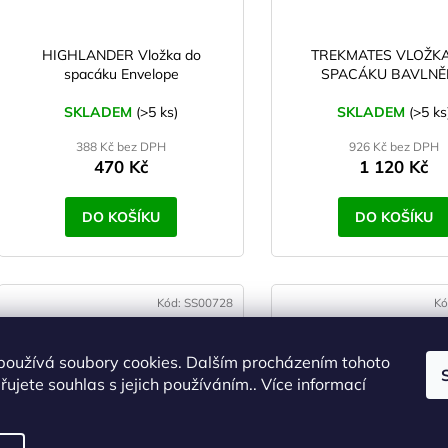
HIGHLANDER Vložka do
TREKMATES VLOŽK
spacáku Envelope
SPACÁKU BAVLN
SKLADEM
(>5 ks)
SKLADEM
(>5 ks
388 Kč bez DPH
926 Kč bez DPH
470 Kč
1 120 Kč
DO KOŠÍKU
DO KOŠÍKU
Kód:
SS00728
Kó
používá soubory cookies. Dalším procházením tohoto
ujete souhlas s jejich používáním.. Více informací