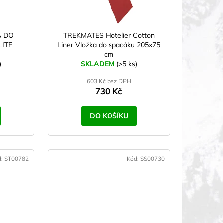
A DO
TREKMATES Hotelier Cotton
ITE
Liner Vložka do spacáku 205x75
cm
)
SKLADEM
(>5 ks)
603 Kč bez DPH
730 Kč
DO KOŠÍKU
d:
ST00782
Kód:
SS00730