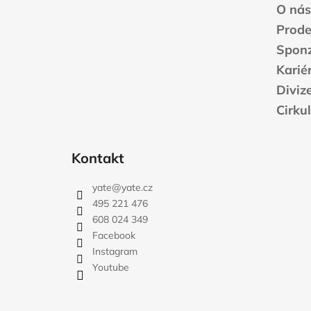
t
O nás
í
Prode
Sponz
Karié
Diviz
Cirku
Kontakt
yate
@
yate.cz
495 221 476
608 024 349
Facebook
Instagram
Youtube