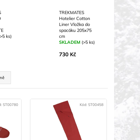
S
TREKMATES
O
Hotelier Cotton
Liner Vložka do
TE
spacáku 205x75
(>5 ks)
cm
SKLADEM
(>5 ks)
730 Kč
ně
d:
ST00780
Kód:
ST00458