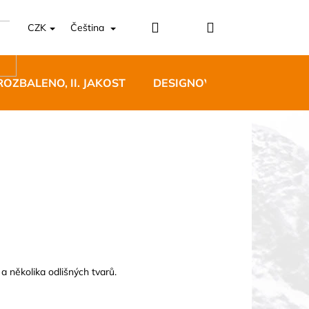
Přihlášení
Nákupní
CZK
Čeština
košík
ROZBALENO, II. JAKOST
DESIGNOVÝ NÁBYTEK
5 BĚŽECKÉ TRAILOVÉ
BLUE
 Kč
a několika odlišných tvarů.