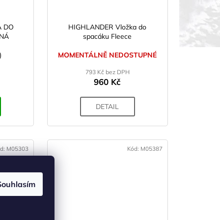
A DO
HIGHLANDER Vložka do
ĚNÁ
spacáku Fleece
)
MOMENTÁLNĚ NEDOSTUPNÉ
793 Kč bez DPH
960 Kč
DETAIL
d:
M05303
Kód:
M05387
Souhlasím