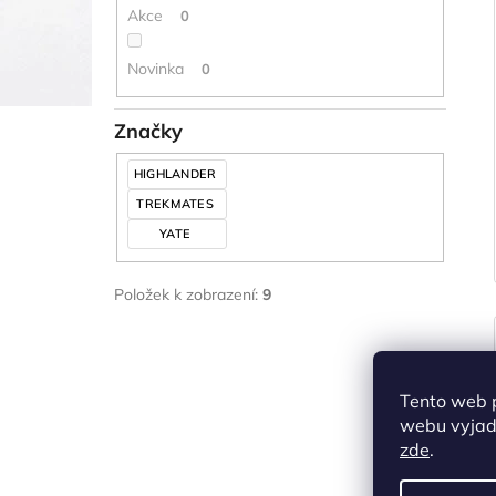
Akce
0
Novinka
0
Značky
HIGHLANDER
TREKMATES
YATE
Položek k zobrazení:
9
Tento web 
webu vyjadř
zde
.