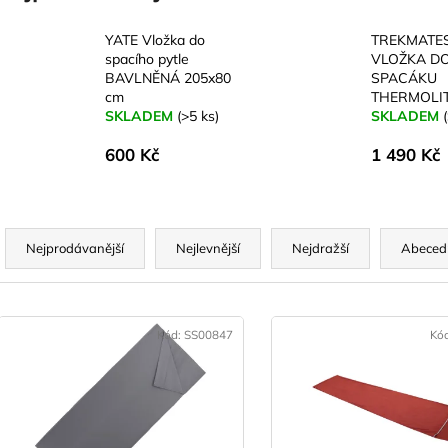
YATE Vložka do
TREKMATE
spacího pytle
VLOŽKA D
BAVLNĚNÁ 205x80
SPACÁKU
cm
THERMOLI
SKLADEM
(>5 ks)
SKLADEM
600 Kč
1 490 Kč
Ř
a
Nejprodávanější
Nejlevnější
Nejdražší
Abeced
z
e
V
n
ý
Kód:
SS00847
Kó
p
p
r
s
o
p