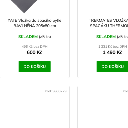
d
r
u
o
k
d
YATE Vložka do spacího pytle
TREKMATES VLOŽK
t
BAVLNĚNÁ 205x80 cm
SPACÁKU THERMOL
u
ů
k
SKLADEM
(>5 ks)
SKLADEM
(>5 ks
t
496 Kč bez DPH
1 231 Kč bez DPH
ů
600 Kč
1 490 Kč
DO KOŠÍKU
DO KOŠÍKU
Kód:
SS00729
Kó