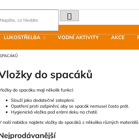
HLEDAT
Co potřebujete najít?
LUKOSTŘELBA
VODNÍ AKTIVITY
AKCE
Doporučujeme
 SPACÁKŮ
Vložky do spacáků
Vložky do spacáku mají několik funkcí:
LAKEN LÁHEV HLINÍK FUTURA 1500
JOMA SIERRA 2
Slouží jako dodatečné zateplení.
ML MODRÁ
BOTY PÁNSKÉ 
Opatření proti zašpinění, aby se spacák nemusel často prát.
379 Kč
1 603 Kč
Hygienická vložka pod erární deku na chatě.
Původně:
2 290
V naší nabídce najdete vložky do spacáků z několika různých materiálů 
Nejprodávanější