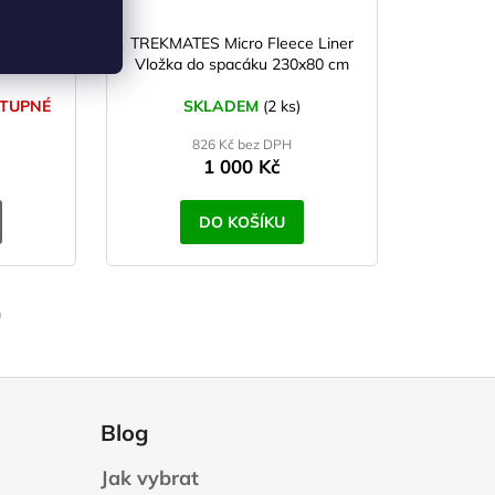
ES/BA
TREKMATES Micro Fleece Liner
x80 cm
Vložka do spacáku 230x80 cm
TUPNÉ
SKLADEM
(2 ks)
826 Kč bez DPH
1 000 Kč
DO KOŠÍKU
m
Blog
Jak vybrat