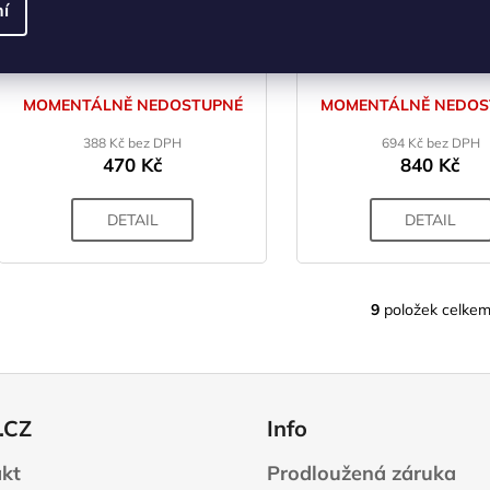
í
HIGHLANDER Vložka do
TREKMATES Mummy P
spacáku Mummy
Vložka do spacáku 230
MOMENTÁLNĚ NEDOSTUPNÉ
MOMENTÁLNĚ NEDOS
388 Kč bez DPH
694 Kč bez DPH
470 Kč
840 Kč
DETAIL
DETAIL
9
položek celke
O
v
l
á
d
.CZ
Info
a
c
kt
Prodloužená záruka
í