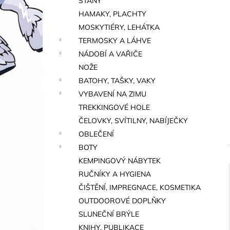
STANY
a
HAMAKY, PLACHTY
n
MOSKYTIÉRY, LEHÁTKA
e
TERMOSKY A LÁHVE
l
NÁDOBÍ A VAŘIČE
NOŽE
BATOHY, TAŠKY, VAKY
VYBAVENÍ NA ZIMU
TREKKINGOVÉ HOLE
ČELOVKY, SVÍTILNY, NABÍJEČKY
OBLEČENÍ
BOTY
KEMPINGOVÝ NÁBYTEK
RUČNÍKY A HYGIENA
í
ČIŠTĚNÍ, IMPREGNACE, KOSMETIKA
i
OUTDOOROVÉ DOPLŇKY
SLUNEČNÍ BRÝLE
KNIHY, PUBLIKACE