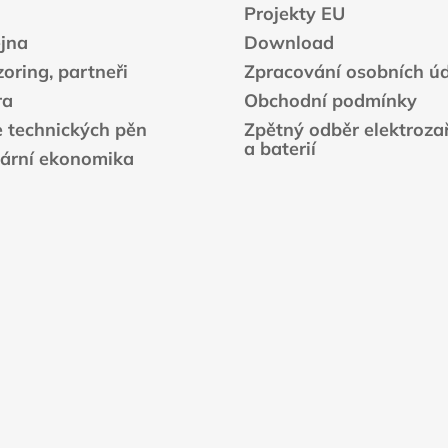
Projekty EU
p
r
jna
Download
v
oring, partneři
Zpracování osobních ú
k
ra
Obchodní podmínky
y
e technických pěn
Zpětný odběr elektrozař
v
a baterií
ý
lární ekonomika
p
i
s
u