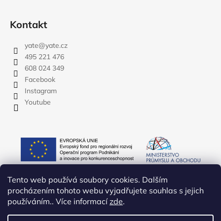
Kontakt
yate
@
yate.cz
495 221 476
608 024 349
Facebook
Instagram
Youtube
Tento web používá soubory cookies. Dalším
procházením tohoto webu vyjadřujete souhlas s jejich
používáním.. Více informací
zde
.