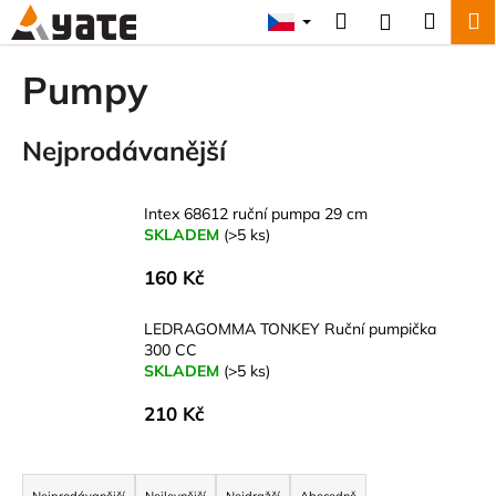
K
Přejít
Hledat
Náku
M
Přihlášení
na
o
obsah
Zpět
Zpět
košík
š
Pumpy
í
C
k
Nejprodávanější
o
p
o
Intex 68612 ruční pumpa 29 cm
t
SKLADEM
(>5 ks)
ř
160 Kč
e
b
LEDRAGOMMA TONKEY Ruční pumpička
u
300 CC
SKLADEM
(>5 ks)
j
e
210 Kč
t
e
Ř
n