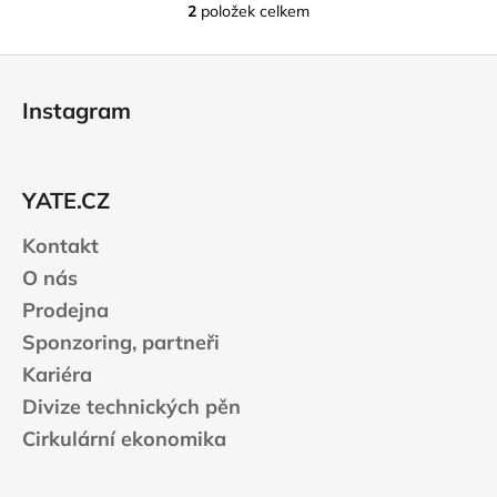
2
položek celkem
O
v
Z
l
á
á
Instagram
d
p
a
a
c
t
í
YATE.CZ
í
p
r
Kontakt
v
O nás
k
Prodejna
y
v
Sponzoring, partneři
ý
Kariéra
p
Divize technických pěn
i
s
Cirkulární ekonomika
u