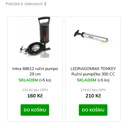
č
Ledragomma
Položek k zobrazení:
2
u
YATE
j
V
e
ý
m
p
e
i
s
LAKEN
p
LÁHEV
HLINÍK
r
FUTURA
1500
o
Intex 68612 ruční pumpa
LEDRAGOMMA TONKEY
ML
29 cm
Ruční pumpička 300 CC
d
MODRÁ
SKLADEM
(>5 ks)
SKLADEM
(>5 ks)
u
379
132 Kč bez DPH
174 Kč bez DPH
Kč
k
160 Kč
210 Kč
t
ů
DO KOŠÍKU
DO KOŠÍKU