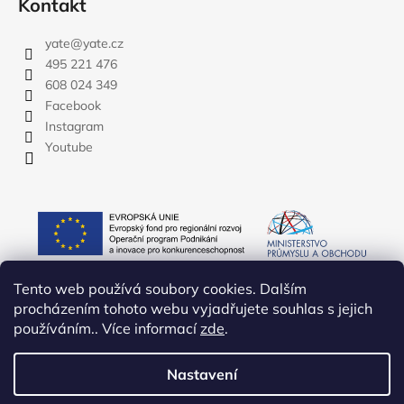
Kontakt
yate
@
yate.cz
495 221 476
608 024 349
Facebook
Instagram
Youtube
Tento web používá soubory cookies. Dalším
procházením tohoto webu vyjadřujete souhlas s jejich
používáním.. Více informací
zde
.
Nastavení
Vytvořil Shoptet