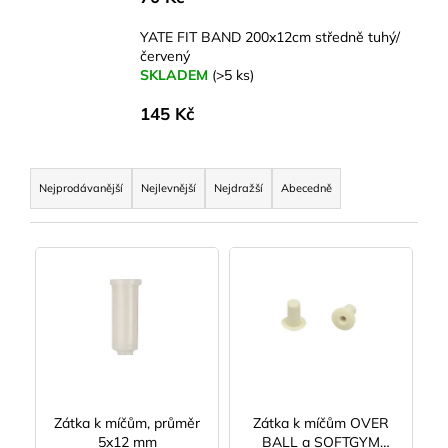
YATE FIT BAND 200x12cm středně tuhý/
červený
SKLADEM
(>5 ks)
145 Kč
Ř
a
Nejprodávanější
Nejlevnější
Nejdražší
Abecedně
z
e
V
n
ý
í
p
p
i
r
s
o
p
d
r
u
Zátka k míčům, průměr
Zátka k míčům OVER
o
5x12 mm
BALL a SOFTGYM