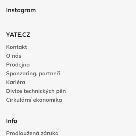
a
á
á
c
Instagram
n
p
í
í
p
a
r
t
v
YATE.CZ
í
k
Kontakt
y
v
O nás
ý
Prodejna
p
Sponzoring, partneři
i
s
Kariéra
u
Divize technických pěn
Cirkulární ekonomika
Info
Prodloužená záruka