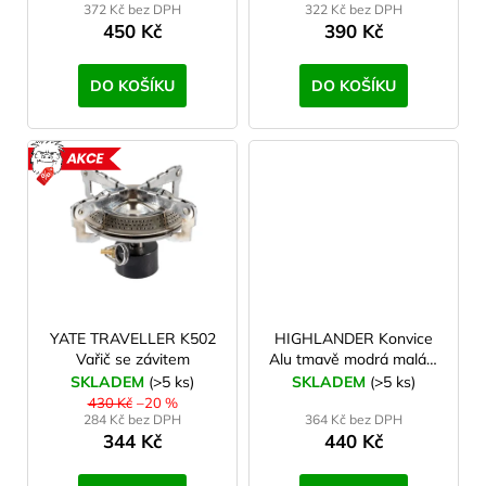
372 Kč bez DPH
322 Kč bez DPH
k
450 Kč
390 Kč
t
ů
DO KOŠÍKU
DO KOŠÍKU
AKCE
YATE TRAVELLER K502
HIGHLANDER Konvice
Vařič se závitem
Alu tmavě modrá malá 1
l
SKLADEM
(>5 ks)
SKLADEM
(>5 ks)
430 Kč
–20 %
284 Kč bez DPH
364 Kč bez DPH
344 Kč
440 Kč