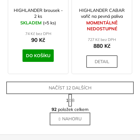
HIGHLANDER brousek -
HIGHLANDER CABAR
2 ks
vařič na pevná paliva
SKLADEM
(>5 ks)
MOMENTÁLNĚ
NEDOSTUPNÉ
74 Kč bez DPH
90 Kč
727 Kč bez DPH
880 Kč
DO KOŠÍKU
DETAIL
NAČÍST 12 DALŠÍCH
S
1
8
t
O
r
92
položek celkem
v
á
NAHORU
l
n
k
á
o
d
Z
v