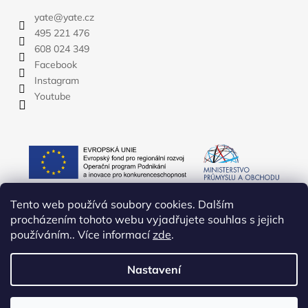
yate
@
yate.cz
495 221 476
608 024 349
Facebook
Instagram
Youtube
Tento web používá soubory cookies. Dalším
procházením tohoto webu vyjadřujete souhlas s jejich
používáním.. Více informací
zde
.
Nastavení
Vytvořil Shoptet
Copyright 2026
YATE.CZ
. Všechna práva vyhrazena.
Upravit