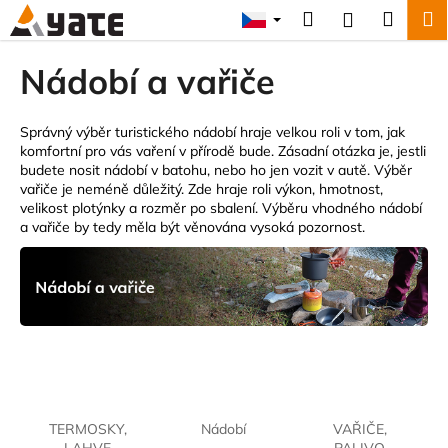
K
Přejít
Hledat
Náku
M
Přihlášení
na
o
obsah
Zpět
Zpět
košík
š
Nádobí a vařiče
í
C
k
o
Správný výběr turistického nádobí hraje velkou roli v tom, jak
komfortní pro vás vaření v přírodě bude. Zásadní otázka je, jestli
p
budete nosit nádobí v batohu, nebo ho jen vozit v autě. Výběr
o
vařiče je neméně důležitý. Zde hraje roli výkon, hmotnost,
velikost plotýnky a rozměr po sbalení. Výběru vhodného nádobí
t
a vařiče by tedy měla být věnována vysoká pozornost.
ř
e
b
u
j
e
t
e
TERMOSKY,
Nádobí
VAŘIČE,
n