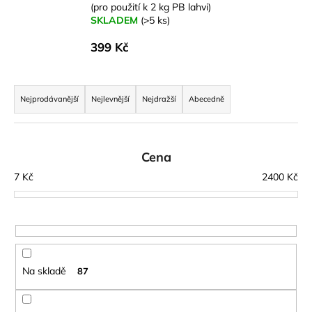
č
(pro použití k 2 kg PB lahvi)
u
SKLADEM
(>5 ks)
j
399 Kč
e
m
e
Ř
a
Nejprodávanější
Nejlevnější
Nejdražší
Abecedně
z
JOMA
SIERRA
e
25
n
BĚŽECKÉ
Cena
TRAILOVÉ
í
7
Kč
2400
Kč
BOTY
p
PÁNSKÉ
BLUE
r
1
o
603
d
Kč
Původně:
u
2
Na skladě
87
k
290
Kč
t