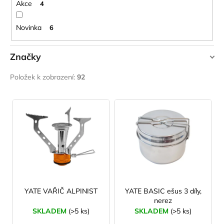
ů
Akce
4
Novinka
6
Značky
HIGHLANDER
Položek k zobrazení:
92
LAKEN
V
YATE
ý
p
i
s
p
r
o
YATE VAŘIČ ALPINIST
YATE BASIC ešus 3 díly,
nerez
d
SKLADEM
(>5 ks)
SKLADEM
(>5 ks)
u