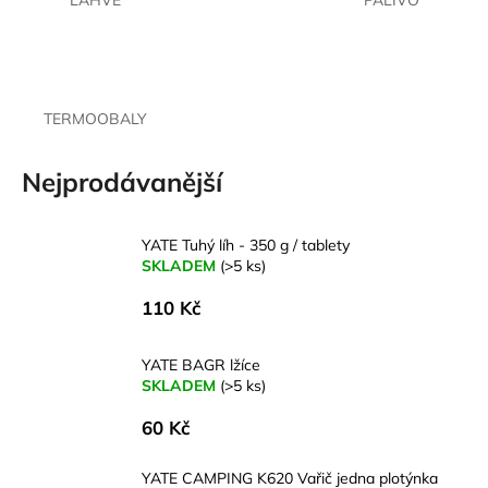
LAHVE
PALIVO
a
j
í
t
TERMOOBALY
?
Nejprodávanější
YATE Tuhý líh - 350 g / tablety
HLEDAT
SKLADEM
(>5 ks)
110 Kč
D
YATE BAGR lžíce
o
SKLADEM
(>5 ks)
p
o
60 Kč
r
u
YATE CAMPING K620 Vařič jedna plotýnka