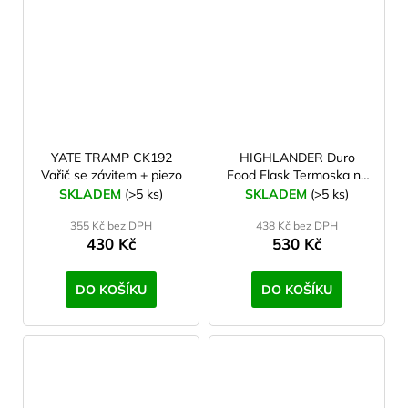
YATE TRAMP CK192
HIGHLANDER Duro
Vařič se závitem + piezo
Food Flask Termoska na
jídlo 1 l stříbrná
SKLADEM
(>5 ks)
SKLADEM
(>5 ks)
355 Kč bez DPH
438 Kč bez DPH
430 Kč
530 Kč
DO KOŠÍKU
DO KOŠÍKU