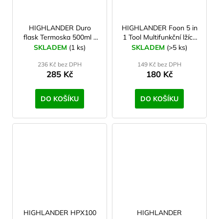
HIGHLANDER Duro
HIGHLANDER Foon 5 in
flask Termoska 500ml -
1 Tool Multifunkční lžíce
zelená
(lžíce,otvírák,klíč 10,8,6
SKLADEM
(1 ks)
SKLADEM
(>5 ks)
mm)
236 Kč bez DPH
149 Kč bez DPH
285 Kč
180 Kč
DO KOŠÍKU
DO KOŠÍKU
HIGHLANDER HPX100
HIGHLANDER