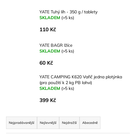
a
YATE Tuhý líh - 350 g / tablety
j
SKLADEM
(>5 ks)
í
110 Kč
t
?
YATE BAGR lžíce
SKLADEM
(>5 ks)
60 Kč
HLEDAT
YATE CAMPING K620 Vařič jedna plotýnka
(pro použití k 2 kg PB lahvi)
SKLADEM
(>5 ks)
D
399 Kč
o
p
Ř
o
a
r
Nejprodávanější
Nejlevnější
Nejdražší
Abecedně
u
z