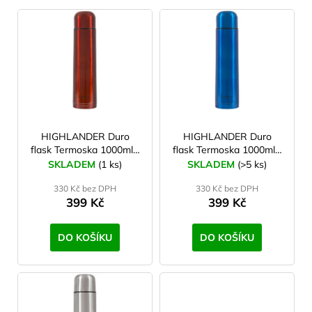
V
YATE
ý
p
i
s
p
r
o
HIGHLANDER Duro
HIGHLANDER Duro
flask Termoska 1000ml -
flask Termoska 1000ml -
d
červená
modrá
SKLADEM
(1 ks)
SKLADEM
(>5 ks)
u
330 Kč bez DPH
330 Kč bez DPH
k
399 Kč
399 Kč
t
ů
DO KOŠÍKU
DO KOŠÍKU