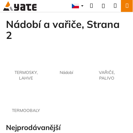
K
Přejít
Hledat
Náku
M
Přihlášení
na
o
obsah
Zpět
Zpět
košík
š
Nádobí a vařiče
, Strana
í
C
2
k
o
p
o
t
ř
TERMOSKY,
Nádobí
VAŘIČE,
e
LAHVE
PALIVO
b
u
j
e
TERMOOBALY
t
e
Nejprodávanější
n