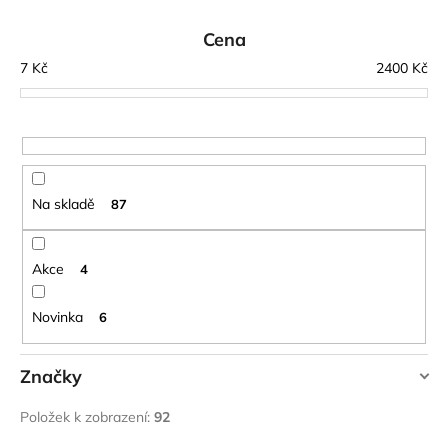
č
e
u
n
Cena
j
í
e
7
Kč
2400
Kč
p
m
e
r
o
d
LAKEN
LÁHEV
u
Na skladě
87
HLINÍK
k
FUTURA
1500
t
ML
ů
Akce
4
MODRÁ
379
Novinka
Kč
6
Značky
HIGHLANDER
Položek k zobrazení:
92
LAKEN