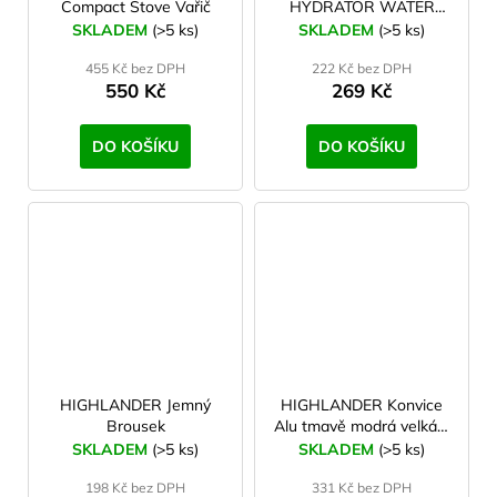
Compact Stove Vařič
HYDRATOR WATER
BOTTLE 850 ml Lahev
SKLADEM
(>5 ks)
SKLADEM
(>5 ks)
Tritan, zelená
455 Kč bez DPH
222 Kč bez DPH
550 Kč
269 Kč
DO KOŠÍKU
DO KOŠÍKU
HIGHLANDER Jemný
HIGHLANDER Konvice
Brousek
Alu tmavě modrá velká 2
l
SKLADEM
(>5 ks)
SKLADEM
(>5 ks)
198 Kč bez DPH
331 Kč bez DPH