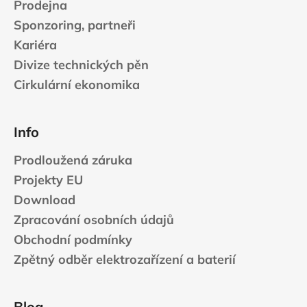
Prodejna
p
Sponzoring, partneři
i
s
Kariéra
u
Divize technických pěn
Cirkulární ekonomika
Info
Prodloužená záruka
Projekty EU
Download
Zpracování osobních údajů
Obchodní podmínky
Zpětný odběr elektrozařízení a baterií
Blog