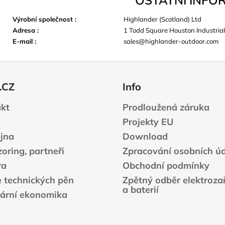
Výrobní společnost
:
Highlander (Scotland) Ltd
Adresa
:
1 Todd Square Houston Industrial
E-mail
:
sales@highlander-outdoor.com
.CZ
Info
kt
Prodloužená záruka
Projekty EU
jna
Download
oring, partneři
Zpracování osobních ú
ra
Obchodní podmínky
e technických pěn
Zpětný odběr elektrozař
a baterií
lární ekonomika