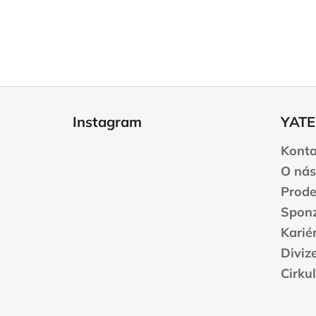
Z
á
Instagram
YATE
p
a
Konta
t
O nás
í
Prode
Sponz
Karié
Diviz
Cirku