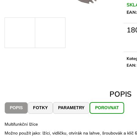
SKL
EAN:
18
Měrn
cena:
Kateg
EAN
:
POPIS
POPIS
FOTKY
PARAMETRY
POROVNAT
Multifunkční lžíce
Možno použít jako: lžíci, vidličku, otvírák na lahve, šroubovák a klí