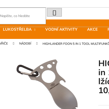
HLEDAT
Co potřebujete najít?
LUKOSTŘELBA
VODNÍ AKTIVITY
AKCE
Doporučujeme
AŘIČE
NÁDOBÍ
HIGHLANDER FOON 5 IN 1 TOOL MULTIFUNKČNÍ
HI
in
LAKEN LÁHEV HLINÍK FUTURA 1500
JOMA SIERRA 2
lží
ML MODRÁ
BOTY PÁNSKÉ 
379 Kč
1 603 Kč
10
Původně:
2 290