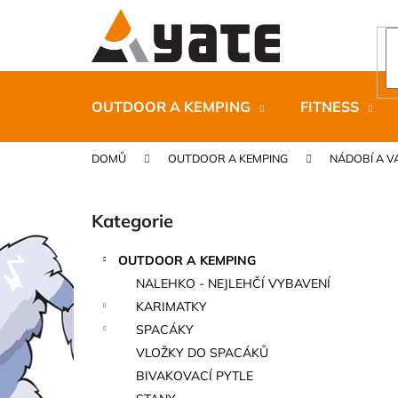
K
Přejít
na
o
obsah
Zpět
Zpět
š
do
do
í
k
obchodu
obchodu
OUTDOOR A KEMPING
FITNESS
DOMŮ
OUTDOOR A KEMPING
NÁDOBÍ A V
P
o
Kategorie
Přeskočit
s
kategorie
t
OUTDOOR A KEMPING
r
CARNOSPORT GEL 100 ML
NALEHKO - NEJLEHČÍ VYBAVENÍ
a
899 Kč
KARIMATKY
n
SPACÁKY
n
VLOŽKY DO SPACÁKŮ
í
BIVAKOVACÍ PYTLE
p