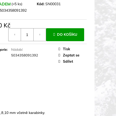
ADEM
(>5 ks)
Kód:
SN00031
5034358091392
0 Kč
á
DO KOŠÍKU
Tisk
orie
:
Nádobí
Zeptat se
5034358091392
Sdílet
č 6,8,10 mm včetně karabinky.