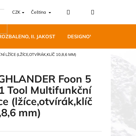
Přihlášení
Nákupní
CZK
Čeština
košík
ROZBALENO, II. JAKOST
DESIGNOVÝ NÁBYTEK
 LŽÍCE (LŽÍCE,OTVÍRÁK,KLÍČ 10,8,6 MM)
GHLANDER Foon 5
 1 Tool Multifunkční
5 BĚŽECKÉ TRAILOVÉ
ce (lžíce,otvírák,klíč
BLUE
,8,6 mm)
 Kč