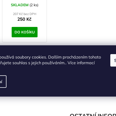
SKLADEM
(2 ks)
207 Kč bez DPH
250 Kč
DO KOŠÍKU
ZNAČKA
používá soubory cookies. Dalším procházením tohoto
Značka
HIGHLANDER
byla založena v roce
1985
s myšlenkou, že v
všechny. Tento postoj se stal hlavní misí firmy, při vývoji a výrobě o
ujete souhlas s jejich používáním.. Více informací
Společnost sídlí ve Skotsku
, jehož charakteristické deštivé počas
kvalitu a funkčnost každého jednotlivého produktu, který musí v těc
í
HIGHLANDER
je firma tvořená outdoorovými nadšenci, kteří pracu
dobrodruhy.
www.highlander-outdoor.com
OSTATNÍ INFO