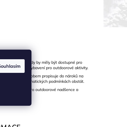
ýzvy a krásy přírody by měly být dostupné pro
Souhlasím
blečení a dalšímu vybavení pro outdoorové aktivity.
í se výrazným způsobem propisuje do nároků na
hto nevlídných klimatických podmínkách obstát.
jí na produktech pro outdoorové nadšence a
RMACE