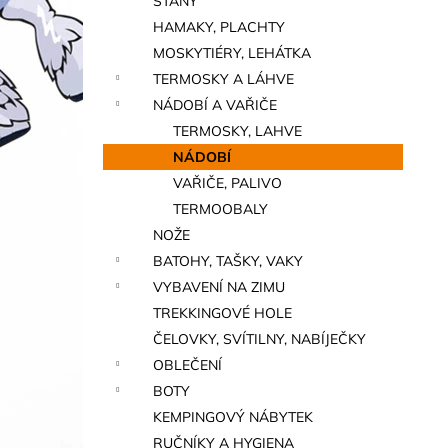
STANY
a
HAMAKY, PLACHTY
n
MOSKYTIÉRY, LEHÁTKA
e
TERMOSKY A LÁHVE
l
NÁDOBÍ A VAŘIČE
TERMOSKY, LAHVE
NÁDOBÍ
VAŘIČE, PALIVO
TERMOOBALY
NOŽE
BATOHY, TAŠKY, VAKY
VYBAVENÍ NA ZIMU
TREKKINGOVÉ HOLE
ČELOVKY, SVÍTILNY, NABÍJEČKY
OBLEČENÍ
BOTY
KEMPINGOVÝ NÁBYTEK
RUČNÍKY A HYGIENA