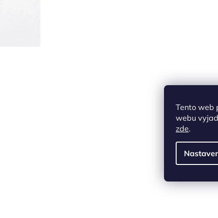
Tento web 
webu vyjadř
zde
.
Nastaven