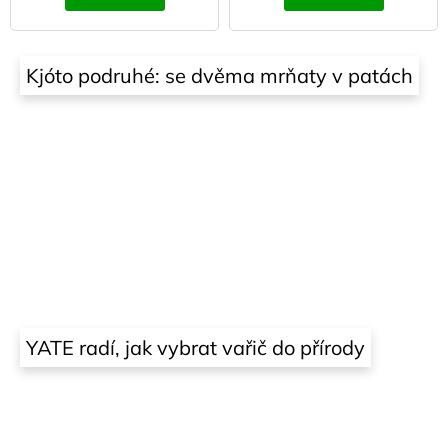
Kjóto podruhé: se dvěma mrňaty v patách
YATE radí, jak vybrat vařič do přírody