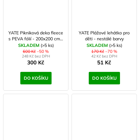
YATE Pikniková deka fleece
YATE Plážové lehátko pro
s PEVA fólií - 200x200 cm -
děti - nestálé barvy
2. jakost
SKLADEM
(>5 ks)
SKLADEM
(>5 ks)
600 Kč
–50 %
170 Kč
–70 %
248 Kč bez DPH
42 Kč bez DPH
300 Kč
51 Kč
DO KOŠÍKU
DO KOŠÍKU