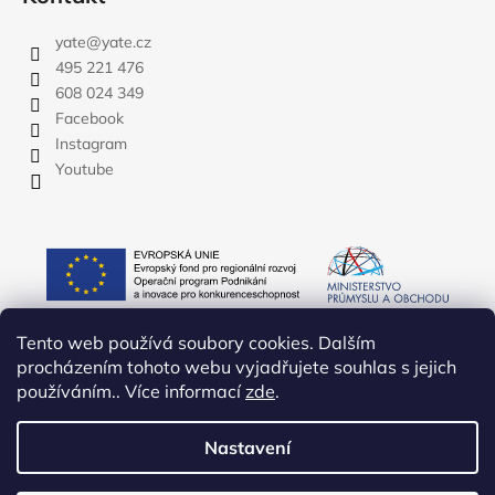
yate
@
yate.cz
495 221 476
608 024 349
Facebook
Instagram
Youtube
Tento web používá soubory cookies. Dalším
procházením tohoto webu vyjadřujete souhlas s jejich
používáním.. Více informací
zde
.
Nastavení
Vytvořil Shoptet