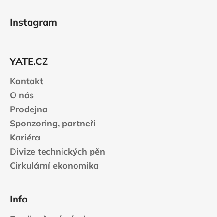
Z
á
Instagram
p
a
t
YATE.CZ
í
Kontakt
O nás
Prodejna
Sponzoring, partneři
Kariéra
Divize technických pěn
Cirkulární ekonomika
Info