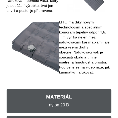
Nafukování pomocí vaku, který
je součástí výrobku, trvá jen
chvíli a postel je připravena.
LITO má díky novým
technologiím a speciálním
komorám tepelný odpor 4,6.
Tím vyniká nejen mezi
nafukovacími karimatkami, ale
mezi všemi druhy
obecně! Nafukovací vak je
součástí obalu a tím je
ušetřena hmotnost a prostor.
Podívejte se na video níže, jak
karimatku nafukovat.
MATERIÁL
nylon 20 D