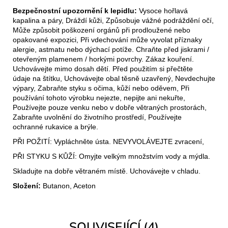
Bezpečnostní upozornění k lepidlu:
Vysoce hořlavá
kapalina a páry, Dráždí kůži, Způsobuje vážné podráždění očí,
Může způsobit poškození orgánů při prodloužené nebo
opakované expozici, Při vdechování může vyvolat příznaky
alergie, astmatu nebo dýchací potíže. Chraňte před jiskrami /
otevřeným plamenem / horkými povrchy. Zákaz kouření.
Uchovávejte mimo dosah dětí. Před použitím si přečtěte
údaje na štítku, Uchovávejte obal těsně uzavřený, Nevdechujte
výpary, Zabraňte styku s očima, kůží nebo oděvem, Při
používání tohoto výrobku nejezte, nepijte ani nekuřte,
Používejte pouze venku nebo v dobře větraných prostorách,
Zabraňte uvolnění do životního prostředí, Používejte
ochranné rukavice a brýle.
PŘI POŽITÍ: Vypláchněte ústa. NEVYVOLÁVEJTE zvracení,
PŘI STYKU S KŮŽÍ: Omyjte velkým množstvím vody a mýdla.
Skladujte na dobře větraném místě. Uchovávejte v chladu.
Složení:
Butanon, Aceton
SOUVISEJÍCÍ (4)