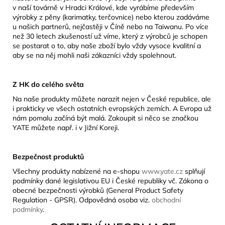
v naší továrně v Hradci Králové, kde vyrábíme především
výrobky z pěny (karimatky, terčovnice) nebo kterou zadáváme
u našich partnerů, nejčastěji v Číně nebo na Taiwanu. Po více
než 30 letech zkušeností už víme, který z výrobců je schopen
se postarat o to, aby naše zboží bylo vždy vysoce kvalitní a
aby se na něj mohli naši zákazníci vždy spolehnout.
Z HK do celého světa
Na naše produkty můžete narazit nejen v České republice, ale
i prakticky ve všech ostatních evropských zemích. A Evropa už
nám pomalu začíná být malá. Zakoupit si něco se značkou
YATE můžete např. i v Jižní Koreji.
Bezpečnost produktů
Všechny produkty nabízené na e-shopu
www.yate.cz
splňují
podmínky dané legislativou EU i České republiky vč. Zákona o
obecné bezpečnosti výrobků (General Product Safety
Regulation - GPSR). Odpovědná osoba viz.
obchodní
podmínky
.