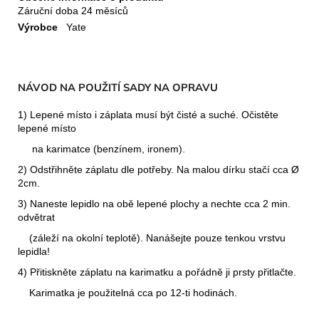
Záruční doba
24 měsíců
Výrobce
Yate
NÁVOD NA POUŽITÍ SADY NA OPRAVU
1) Lepené místo i záplata musí být čisté a suché. Očistěte
lepené místo
na karimatce (benzínem, ironem).
2) Odstřihněte záplatu dle potřeby. Na malou dírku stačí cca Ø
2cm.
3) Naneste lepidlo na obě lepené plochy a nechte cca 2 min.
odvětrat
(záleží na okolní teplotě). Nanášejte pouze tenkou vrstvu
lepidla!
4) Přitiskněte záplatu na karimatku a pořádně ji prsty přitlačte.
Karimatka je použitelná cca po 12-ti hodinách.