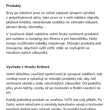
Produkty
Brzy po založení jsme se začali zabývat vývojem výrobků
z polyethylenové pěny. Jako první se v naší nabídce objevila
plážová lehátka, následovala sedátka na zahradní nábytek,
plovací desky, alumatky… .
V současné době nabízíme velmi široký sortiment produktů
pro outdoor a camping, pro fitness a pro lukostřelbu. Naše
tempo rozšiřování nabídky nepolevuje. Stávající produkty pak
inovujeme, abychom vyšli vstříc stále se zvyšujícím se
nárokům našich zákazníků.
Vyvinuto v Hradci Králové
Velmi důležitou součástí společnosti je vývojové oddělení, kde
vznikají nové a vylepšují se stávající produkty tak, aby náš
sortiment obstál u stále náročnějších zákazníků. Od podnětů,
přes první náčrty, vzorky až po testování a finální uvedení na
trh.
Každý jednotlivý produkt se značkou YATE má svůj příběh. Po
často velmi náročném a mnohdy bolestivém vývoji a testování
nastává období jeho sériové výroby. Ta probíhá buď přímo