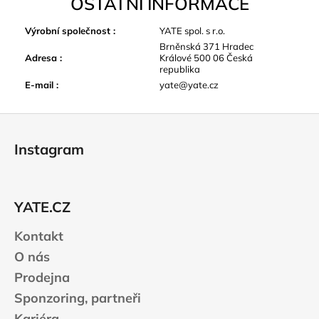
OSTATNÍ INFORMACE
Výrobní společnost
:
YATE spol. s r.o.
Brněnská 371 Hradec
Adresa
:
Králové 500 06 Česká
republika
E-mail
:
yate@yate.cz
Z
á
Instagram
p
a
t
YATE.CZ
í
Kontakt
O nás
Prodejna
Sponzoring, partneři
Kariéra