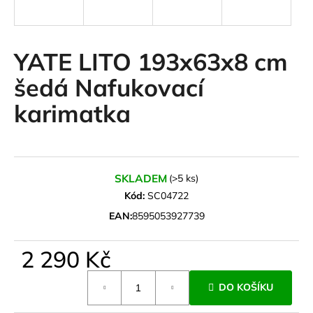
a
j
í
YATE LITO 193x63x8 cm
t
šedá Nafukovací
?
karimatka
HLEDAT
SKLADEM
(>5 ks)
Kód:
SC04722
EAN:
8595053927739
D
o
2 290 Kč
p
o
Měrná
r
DO KOŠÍKU
cena:
u