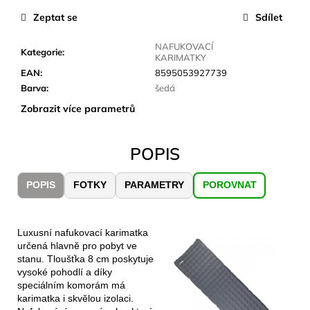
č
u
Zeptat se
Sdílet
j
e
NAFUKOVACÍ
Kategorie
:
KARIMATKY
m
EAN
:
8595053927739
e
Barva
:
šedá
Zobrazit více parametrů
LAKEN
LÁHEV
HLINÍK
POPIS
FUTURA
1500
ML
POPIS
FOTKY
PARAMETRY
POROVNAT
MODRÁ
379
Kč
Luxusní nafukovací karimatka
určená hlavně pro pobyt ve
stanu. Tloušťka 8 cm poskytuje
vysoké pohodlí a díky
speciálním komorám má
karimatka i skvělou izolaci.