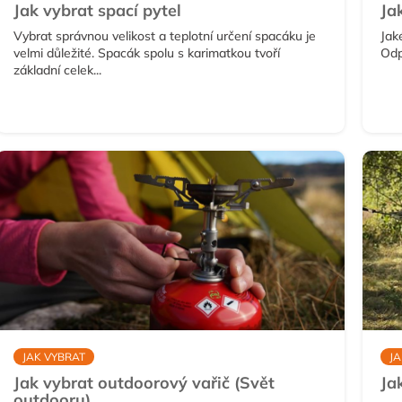
Jak vybrat spací pytel
Ja
Vybrat správnou velikost a teplotní určení spacáku je
Jak
velmi důležité. Spacák spolu s karimatkou tvoří
Odp
základní celek...
JAK VYBRAT
JA
Jak vybrat outdoorový vařič (Svět
Ja
outdooru)