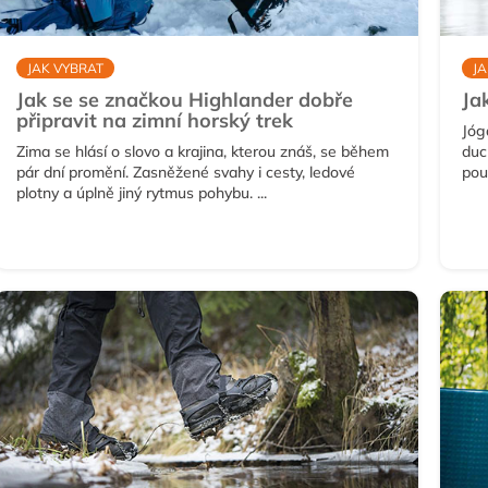
JAK VYBRAT
JA
Jak se se značkou Highlander dobře
Ja
připravit na zimní horský trek
Jóg
Zima se hlásí o slovo a krajina, kterou znáš, se během
duc
pár dní promění. Zasněžené svahy i cesty, ledové
pou
plotny a úplně jiný rytmus pohybu. ...