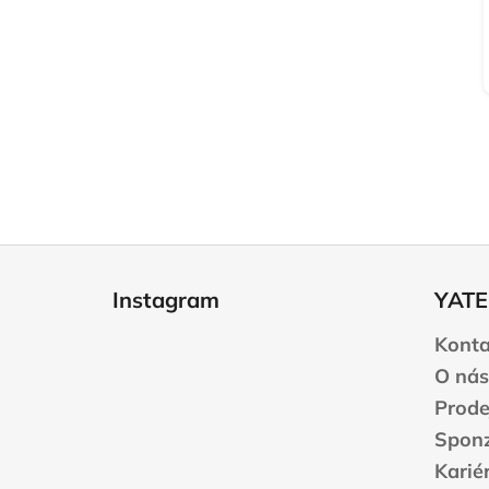
Z
á
Instagram
YATE
p
a
Konta
t
O nás
í
Prode
Sponz
Karié