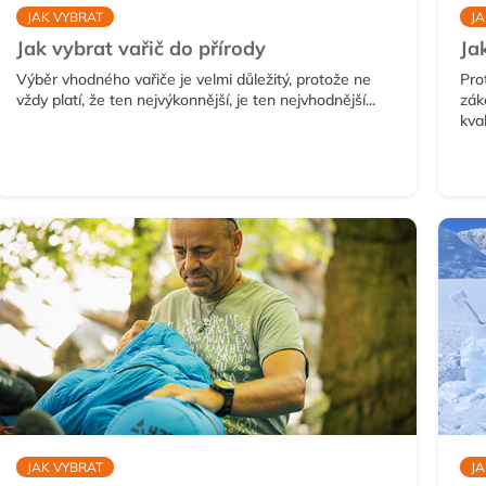
JAK VYBRAT
JA
Jak vybrat vařič do přírody
Ja
Výběr vhodného vařiče je velmi důležitý, protože ne
Pro
vždy platí, že ten nejvýkonnější, je ten nejvhodnější...
zák
kval
JAK VYBRAT
JA