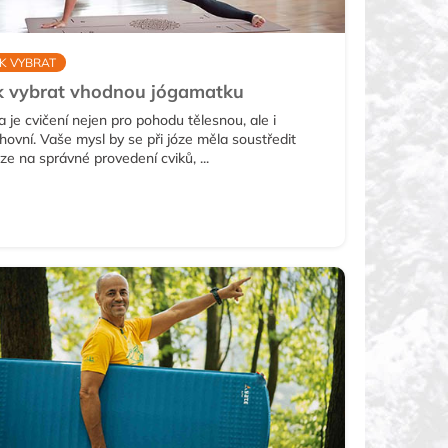
K VYBRAT
k vybrat vhodnou jógamatku
a je cvičení nejen pro pohodu tělesnou, ale i
hovní. Vaše mysl by se při józe měla soustředit
ze na správné provedení cviků, ...