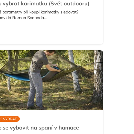
k vybrat karimatku (Svět outdooru)
é parametry při koupi karimatky sledovat?
ovídá Roman Svoboda...
K VYBRAT
k se vybavit na spaní v hamace