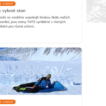
K VYBRAT
k vybrat stan
tože se snažíme uspokojit širokou škálu našich
azníků, jsou stany YATE vyráběné v různých
itách pro různá určení...
K VYBRAT