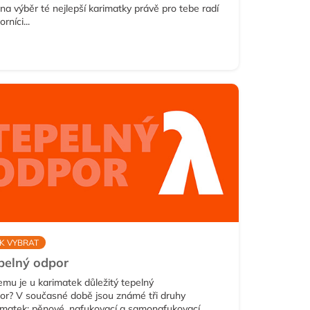
 na výběr té nejlepší karimatky právě pro tebe radí
rníci...
K VYBRAT
pelný odpor
emu je u karimatek důležitý tepelný
or? V současné době jsou známé tři druhy
imatek: pěnové, nafukovací a samonafukovací.