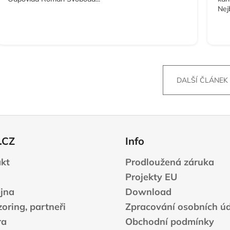
Nej
DALŠÍ ČLÁNEK
.CZ
Info
kt
Prodloužená záruka
Projekty EU
jna
Download
oring, partneři
Zpracování osobních ú
ra
Obchodní podmínky