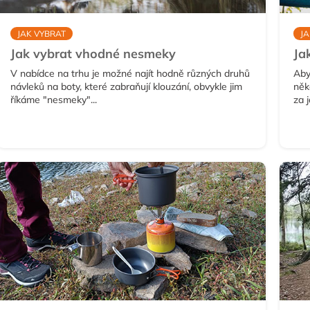
JAK VYBRAT
JA
Jak vybrat vhodné nesmeky
Ja
V nabídce na trhu je možné najít hodně různých druhů
Aby
návleků na boty, které zabraňují klouzání, obvykle jim
něk
říkáme "nesmeky"...
za 