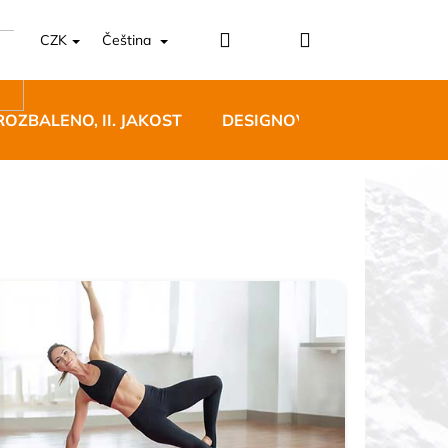
Přihlášení
Nákupní
CZK
Čeština
košík
ROZBALENO, II. JAKOST
DESIGNOVÝ NÁBYTEK
5 BĚŽECKÉ TRAILOVÉ
BLUE
 Kč