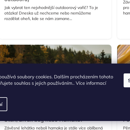
Záv
Jak vybrat ten nejvhodnější outdoorový vařič? To je
pro
otázka! Dneska už nechceme nebo nemůžeme
ham
rozdělat oheň, kde se nám zamane...
používá soubory cookies. Dalším procházením tohoto
ujete souhlas s jejich používáním.. Více informací
í
JAK VYBRAT
JA
Stan, Bivak bag nebo Hamaku?
Po
Závěsné lehátko neboli hamaka je stále více oblíbená
Pěn