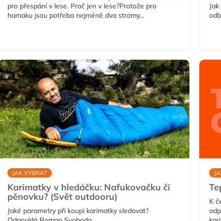
pro přespání v lese. Proč jen v lese?
Protože pro
Jak
hamaku jsou potřeba nejméně dva stromy...
odbo
JAK VYBRAT
JA
Karimatky v hledáčku: Nafukovačku či
Te
pěnovku? (Svět outdooru)
K č
Jaké parametry při koupi karimatky sledovat?
odp
Odpovídá Roman Svoboda...
kar