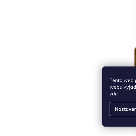
Tento web 
webu vyjadř
zde
.
Nastaven