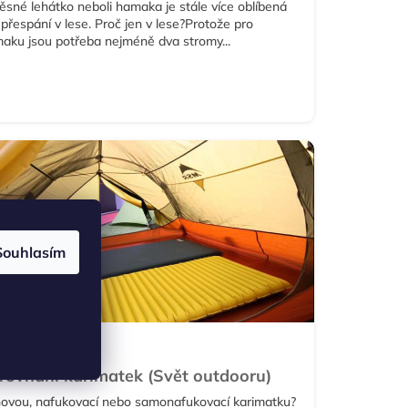
ěsné lehátko neboli hamaka je stále více oblíbená
 přespání v lese. Proč jen v lese?
Protože pro
aku jsou potřeba nejméně dva stromy...
Souhlasím
K VYBRAT
rovnání karimatek (Svět outdooru)
ovou, nafukovací nebo samonafukovací karimatku?