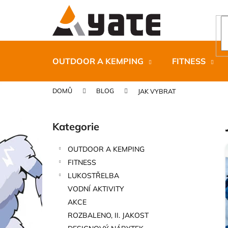
K
Přejít
na
o
obsah
Zpět
Zpět
š
do
do
í
k
obchodu
obchodu
OUTDOOR A KEMPING
FITNESS
DOMŮ
BLOG
JAK VYBRAT
P
o
Kategorie
Přeskočit
s
kategorie
t
OUTDOOR A KEMPING
r
CARNOSPORT GEL 100 ML
FITNESS
a
899 Kč
LUKOSTŘELBA
n
VODNÍ AKTIVITY
n
AKCE
í
ROZBALENO, II. JAKOST
p