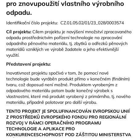
č
pro znovupoužití vlastního výrobního
u
odpadu.
j
e
Identifikační číslo projektu: CZ.01.05.02/01/23_028/0003574
m
Cíl projektu:
Cílem projektu je navýšení množství zpracovaného
e
odpadu prostřednictvím pořízení technologie na zpracování
odpadního pěnového materiálu, tj. zbytků a odřezků pěnových
materiálů vzniklých ve výrobě žadatele a jeho efektivnější
LAKEN
využití.
LÁHEV
HLINÍK
Představení projektu:
FUTURA
Inovativnost projektu spočívá v tom, že pomocí nové
1500
ML
technologie bude vyráběn produkt přímo v konečném (finálním)
MODRÁ
tvaru, což doposud není možné. Produktem vyrobeným z
odpadového materiálu potom bude konečný výrobek s
379
vlastnostmi, které má produkt vyrobený z primárního, tj. nového
Kč
materiálu, případně polotovar pro další výrobu.
TENTO PROJEKT JE SPOLUFINANCOVÁN EVROPSKOU UNIÍ
Z PROSTŘEDKŮ EVROPSKÉHO FONDU PRO REGIONÁLNÍ
ROZVOJ V RÁMCI OPERAČNÍHO PROGRAMU
TECHNOLOGIE A APLIKACE PRO
KONKURENCESCHOPNOST POD ZÁŠTITOU MINISTERSTVA