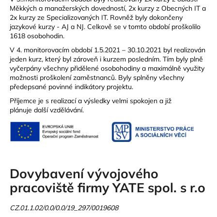
Měkkých a manažerských dovedností, 2x kurzy z Obecných IT a
2x kurzy ze Specializovaných IT. Rovněž byly dokončeny
jazykové kurzy - AJ a NJ. Celkově se v tomto období proškolilo
1618 osobohodin.
V 4. monitorovacím období 1.5.2021 – 30.10.2021 byl realizován
jeden kurz, který byl zároveň i kurzem posledním. Tím byly plně
vyčerpány všechny přidělené osobohodiny a maximálně využity
možnosti proškolení zaměstnanců. Byly splněny všechny
předepsané povinné indikátory projektu.
Příjemce je s realizací a výsledky velmi spokojen a již
plánuje další vzdělávání.
Dovybavení vývojového
pracoviště firmy YATE spol. s r.o
CZ.01.1.02/0.0/0.0/19_297/0019608