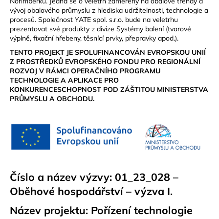
Norimberku. Jedná se o veletrh zaměřený na obalové trendy a
a
vývoj obalového průmyslu z hlediska udržitelnosti, technologie a
procesů. Společnost YATE spol. s.r.o. bude na veletrhu
j
prezentovat své produkty z divize Systémy balení (tvarové
í
výplně, fixační hřebeny, těsnící prvky, přepravky apod.).
t
TENTO PROJEKT JE SPOLUFINANCOVÁN EVROPSKOU UNIÍ
?
Z PROSTŘEDKŮ EVROPSKÉHO FONDU PRO REGIONÁLNÍ
ROZVOJ V RÁMCI OPERAČNÍHO PROGRAMU
TECHNOLOGIE A APLIKACE PRO
KONKURENCESCHOPNOST POD ZÁŠTITOU MINISTERSTVA
PRŮMYSLU A OBCHODU.
HLEDAT
D
o
Číslo a název výzvy: 01_23_028 –
p
o
Oběhové hospodářství – výzva I.
r
u
Název projektu: Pořízení technologie