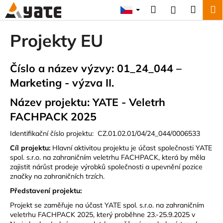
K
Přejít
Hledat
Náku
M
Přihlášení
na
o
obsah
Zpět
Zpět
košík
š
Projekty EU
í
C
k
o
Číslo a název výzvy: 01_24_044 –
p
Marketing - výzva II.
o
Název projektu: YATE - Veletrh
t
FACHPACK 2025
ř
e
Identifikační číslo projektu: CZ.01.02.01/04/24_044/0006533
b
Cíl projektu:
Hlavní aktivitou projektu je účast společnosti YATE
u
spol. s.r.o. na zahraničním veletrhu FACHPACK, která by měla
zajistit nárůst prodeje výrobků společnosti a upevnění pozice
j
značky na zahraničních trzích.
e
Představení projektu:
t
Projekt se zaměřuje na účast YATE spol. s.r.o. na zahraničním
e
veletrhu FACHPACK 2025, který proběhne 23.-25.9.2025 v
n