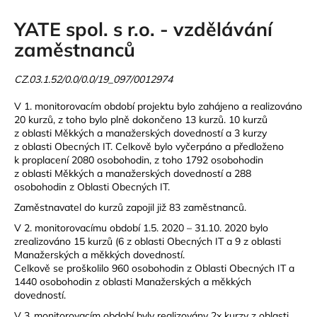
YATE spol. s r.o. - vzdělávání
zaměstnanců
CZ.03.1.52/0.0/0.0/19_097/0012974
V 1. monitorovacím období projektu bylo zahájeno a realizováno
20 kurzů, z toho bylo plně dokončeno 13 kurzů. 10 kurzů
z oblasti Měkkých a manažerských dovedností a 3 kurzy
z oblasti Obecných IT. Celkově bylo vyčerpáno a předloženo
k proplacení 2080 osobohodin, z toho 1792 osobohodin
z oblasti Měkkých a manažerských dovedností a 288
osobohodin z Oblasti Obecných IT.
Zaměstnavatel do kurzů zapojil již 83 zaměstnanců.
V 2. monitorovacímu období 1.5. 2020 – 31.10. 2020 bylo
zrealizováno 15 kurzů (6 z oblasti Obecných IT a 9 z oblasti
Manažerských a měkkých dovedností.
Celkově se proškolilo 960 osobohodin z Oblasti Obecných IT a
1440 osobohodin z oblasti Manažerských a měkkých
dovedností.
V 3..monitorovacím období byly realizovány 2x kurzy z oblasti