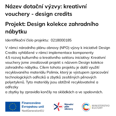
Název dotační výzvy: kreativní
vouchery - design credits
Projekt: Design kolekce zahradního
nábytku
Identifikační číslo projektu: 0218000185
V rámci národního plánu obnovy (NPO) výzvy k iniciativě Design
Credits vyhlášené v rámci implementace komponenty
4.5 rozvoj kulturního a kreativního sektoru iniciativy: Kreativní
vouchery jsme zrealizovali projekt s názvem Design kolekce
zahradního nábytku. Cílem tohoto projektu je další využití
recyklovaného materiálu Polimix, který je výstupem zpracování
technologických odřezků a zbytků zesítěných pěnových
polyetylenů. Tyto materiály jsou obtížně recyklovatelné a
odřezky
a zbytky by zpravidla končily na skládkách a ve spalovnách.