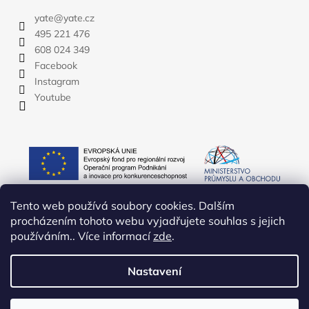
yate
@
yate.cz
495 221 476
608 024 349
Facebook
Instagram
Youtube
Tento web používá soubory cookies. Dalším
procházením tohoto webu vyjadřujete souhlas s jejich
používáním.. Více informací
zde
.
Nastavení
Vytvořil Shoptet
Copyright 2026
YATE.CZ
. Všechna práva vyhrazena.
Upravit