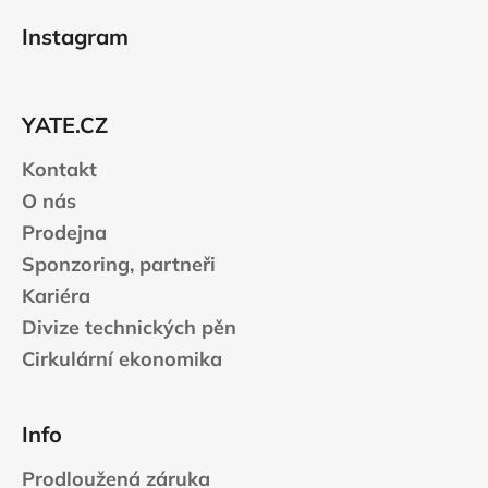
á
Instagram
p
a
t
YATE.CZ
í
Kontakt
O nás
Prodejna
Sponzoring, partneři
Kariéra
Divize technických pěn
Cirkulární ekonomika
Info
Prodloužená záruka