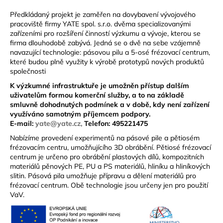
Předkládaný projekt je zaměřen na dovybavení vývojového
pracoviště firmy YATE spol. s.r.o. dvěma specializovanými
zařízeními pro rozšíření činností výzkumu a vývoje, kterou se
firma dlouhodobě zabývá. Jedná se o dvě na sebe vzájemně
navazující technologie: pásovou pilu a 5-osé frézovací centrum,
které budou plně využity k výrobě prototypů nových produktů
společnosti
K výzkumné infrastruktuře je umožněn přístup dalším
uživatelům formou komerční služby, a to na základě
smluvně dohodnutých podmínek a v době, kdy není zařízení
využíváno samotným příjemcem podpory.
E-mail:
yate@yate.cz,
Telefon: 495221475
Nabízíme provedení experimentů na pásové pile a pětiosém
frézovacím centru, umožňujícího 3D obrábění. Pětiosé frézovací
centrum je určeno pro obrábění plastových dílů, kompozitních
materiálů pěnových PE, PU a PS materiálů, hliníku a hliníkových
slitin. Pásová pila umožňuje přípravu a dělení materiálů pro
frézovací centrum. Obě technologie jsou určeny jen pro použití
VaV.