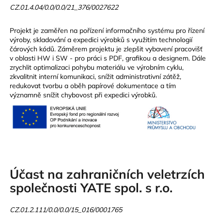
CZ.01.4.04/0.0/0.0/21_376/0027622
Projekt je zaměřen na pořízení informačního systému pro řízení
výroby, skladování a expedici výrobků s využitím technologií
čárových kódů. Záměrem projektu je zlepšit vybavení pracovišť
v oblasti HW i SW - pro práci s PDF, grafikou a designem. Dále
zrychlit optimalizaci pohybu materiálu ve výrobním cyklu,
zkvalitnit interní komunikaci, snížit administrativní zátěž,
redukovat tvorbu a oběh papírové dokumentace a tím
významně snížit chybovost při expedici výrobků.
Účast na zahraničních veletrzích
společnosti YATE spol. s r.o.
CZ.01.2.111/0.0/0.0/15_016/0001765