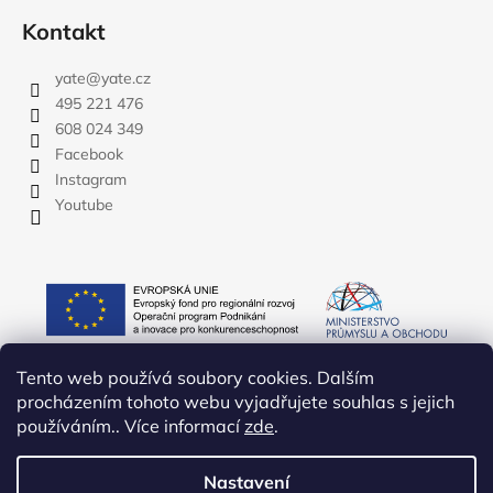
Kontakt
yate
@
yate.cz
495 221 476
608 024 349
Facebook
Instagram
Youtube
Tento web používá soubory cookies. Dalším
procházením tohoto webu vyjadřujete souhlas s jejich
používáním.. Více informací
zde
.
Nastavení