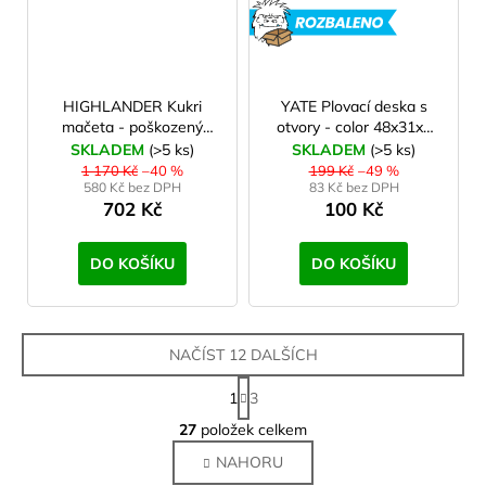
ROZBAL
HIGHLANDER Kukri
YATE Plovací deska s
mačeta - poškozený
otvory - color 48x31x4
obal (blistr)
cm, II. jakost
SKLADEM
(>5 ks)
SKLADEM
(>5 ks)
1 170 Kč
–40 %
199 Kč
–49 %
580 Kč bez DPH
83 Kč bez DPH
702 Kč
100 Kč
DO KOŠÍKU
DO KOŠÍKU
NAČÍST 12 DALŠÍCH
S
1
3
t
O
r
27
položek celkem
v
á
NAHORU
l
n