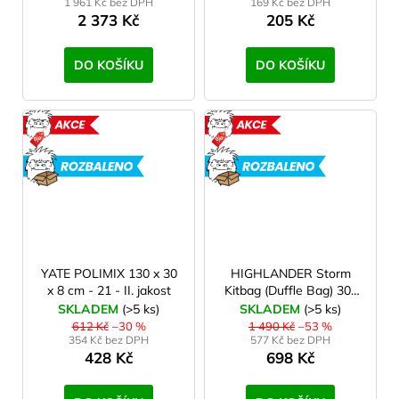
1 961 Kč bez DPH
169 Kč bez DPH
2 373 Kč
205 Kč
DO KOŠÍKU
DO KOŠÍKU
AKCE
AKCE
ROZBALENO
ROZBAL
YATE POLIMIX 130 x 30
HIGHLANDER Storm
x 8 cm - 21 - II. jakost
Kitbag (Duffle Bag) 30 l
Taška oranžová II. jakost
SKLADEM
(>5 ks)
SKLADEM
(>5 ks)
612 Kč
–30 %
1 490 Kč
–53 %
354 Kč bez DPH
577 Kč bez DPH
428 Kč
698 Kč