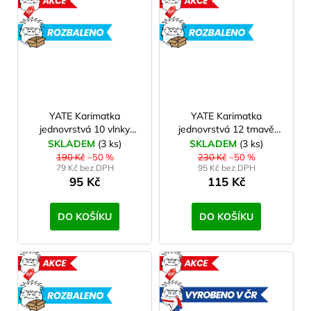
AKCE
AKCE
ROZBALENO
ROZBAL
YATE Karimatka
YATE Karimatka
jednovrstvá 10 vlnky
jednovrstvá 12 tmavě
modrá B66, II. jakost
zelená G95, II. jakost
SKLADEM
(3 ks)
SKLADEM
(3 ks)
190 Kč
–50 %
230 Kč
–50 %
79 Kč bez DPH
95 Kč bez DPH
95 Kč
115 Kč
DO KOŠÍKU
DO KOŠÍKU
AKCE
AKCE
ROZBALENO
VYROBE
V ČR