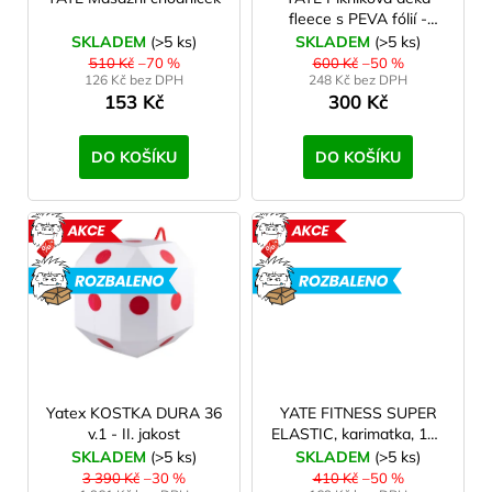
o
fleece s PEVA fólií -
d
200x200 cm - 2. jakost
SKLADEM
(>5 ks)
SKLADEM
(>5 ks)
u
510 Kč
–70 %
600 Kč
–50 %
126 Kč bez DPH
248 Kč bez DPH
k
153 Kč
300 Kč
t
ů
DO KOŠÍKU
DO KOŠÍKU
AKCE
AKCE
ROZBALENO
ROZBAL
Yatex KOSTKA DURA 36
YATE FITNESS SUPER
v.1 - II. jakost
ELASTIC, karimatka, 190
x 61 x 1,4 cm, sv.zelená/
SKLADEM
(>5 ks)
SKLADEM
(>5 ks)
šedá - 2. jakost
3 390 Kč
–30 %
410 Kč
–50 %