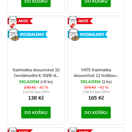
DO KOŠÍKU
DO KOŠÍKU
AKCE
AKCE
ROZBALENO
ROZBAL
Karimatka dvouvrstvá 10
YATE Karimatka
černá/modrá K-93/B-64
dvouvrstvá 12 hráškově
- 2. jakost
zelená/tm.zelená, 2.
SKLADEM
(>5 ks)
SKLADEM
(1 ks)
jakost
230 Kč
–40 %
275 Kč
–40 %
114 Kč bez DPH
136 Kč bez DPH
138 Kč
165 Kč
DO KOŠÍKU
DO KOŠÍKU