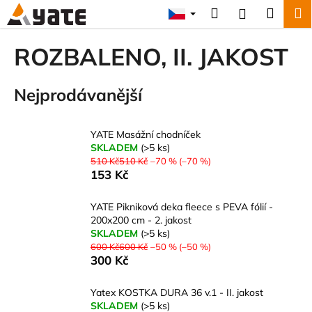
K
Přejít
Hledat
Náku
M
Přihlášení
na
o
obsah
Zpět
Zpět
košík
š
ROZBALENO, II. JAKOST
í
C
k
Nejprodávanější
o
p
o
YATE Masážní chodníček
t
SKLADEM
(>5 ks)
510 Kč510 Kč
–70 % (–70 %)
ř
153 Kč
e
b
YATE Pikniková deka fleece s PEVA fólií -
u
200x200 cm - 2. jakost
SKLADEM
(>5 ks)
j
600 Kč600 Kč
–50 % (–50 %)
e
300 Kč
t
e
Yatex KOSTKA DURA 36 v.1 - II. jakost
SKLADEM
(>5 ks)
n