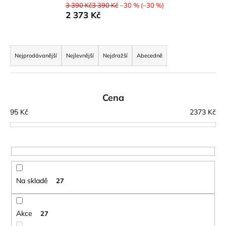
3 390 Kč3 390 Kč
–30 % (–30 %)
a
2 373 Kč
j
í
Ř
t
a
Nejprodávanější
Nejlevnější
Nejdražší
Abecedně
?
z
e
n
Cena
í
95
Kč
2373
Kč
HLEDAT
p
r
o
D
d
o
u
Na skladě
27
p
k
o
t
r
ů
Akce
27
u