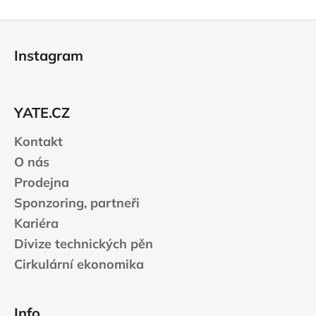
k
á
o
d
Z
v
a
á
á
c
Instagram
n
p
í
í
p
a
r
t
v
YATE.CZ
í
k
Kontakt
y
v
O nás
ý
Prodejna
p
Sponzoring, partneři
i
s
Kariéra
u
Divize technických pěn
Cirkulární ekonomika
Info