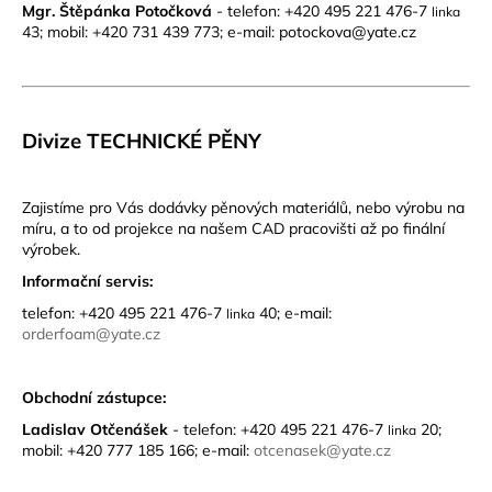
Mgr. Štěpánka Potočková
- telefon: +420 495 221 476-7
linka
43; mobil: +420 731 439 773; e-mail: potockova@yate.cz
Divize TECHNICKÉ PĚNY
Zajistíme pro Vás dodávky pěnových materiálů, nebo výrobu na
míru, a to od projekce na našem CAD pracovišti až po finální
výrobek.
Informační servis:
telefon: +420 495 221 476-7
40; e-mail:
linka
orderfoam@yate.cz
Obchodní zástupce:
Ladislav Otčenášek
-
telefon: +420 495 221 476-7
20;
linka
mobil: +420 777 185 166; e-mail:
otcenasek@yate.cz