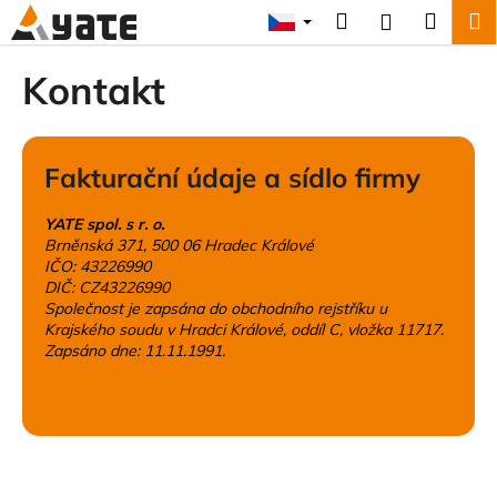
K
Přejít
Hledat
Náku
M
Přihlášení
na
o
obsah
Zpět
Zpět
košík
š
Kontakt
í
C
k
o
Fakturační údaje a sídlo firmy
p
o
YATE spol. s r. o.
t
Brněnská 371, 500 06 Hradec Králové
ř
IČO: 43226990
DIČ: CZ43226990
e
Společnost je zapsána do obchodního rejstříku u
b
Krajského soudu v Hradci Králové, oddíl C, vložka 11717.
u
Zapsáno dne: 11.11.1991.
j
e
t
e
n