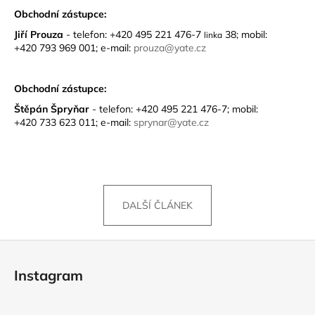
Obchodní zástupce:
Jiří Prouza
-
telefon: +420 495 221 476-7
38; mobil:
linka
+420 793 969 001; e-mail:
prouza@yate.cz
Obchodní zástupce:
Štěpán Špryňar
-
telefon: +420 495 221 476-7; mobil:
+420 733 623 011; e-mail:
sprynar@yate.cz
DALŠÍ ČLÁNEK
Z
á
Instagram
p
a