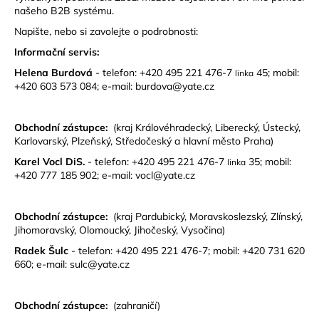
našeho B2B systému.
Napište, nebo si zavolejte o podrobnosti:
Informační servis:
Helena Burdová
- telefon: +420 495 221 476-7
45; mobil:
linka
+420 603 573 084; e-mail: burdova@yate.cz
Obchodní zástupce:
(kraj Královéhradecký, Liberecký, Ústecký,
Karlovarský, Plzeňský, Středočeský a hlavní město Praha)
Karel Vocl DiS.
- telefon: +420 495 221 476-7
35; mobil:
linka
+420 777 185 902; e-mail: vocl@yate.cz
Obchodní zástupce:
(kraj Pardubický, Moravskoslezský, Zlínský,
Jihomoravský, Olomoucký, Jihočeský, Vysočina)
Radek Šulc
- telefon: +420 495 221 476-7; mobil: +420 731 620
660; e-mail: sulc@yate.cz
Obchodní zástupce:
(zahraničí)