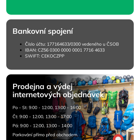
č
u
j
e
m
Bankovní spojení
e
Číslo účtu: 177164633/0300 vedeného u ČSOB
IBAN: CZ56 0300 0000 0001 7716 4633
CARNOSPORT
SWIFT: CEKOCZPP
GEL
100
ML
899
Kč
Prodejna a výdej
internetových objednávek
Po - St: 9:00 - 12:00, 13:00 - 16:00
Čt: 9:00 - 12:00, 13:00 - 17:00
Pá: 9:00 - 12:00, 13:00 - 14:00
Parkování přímo před obchodem.