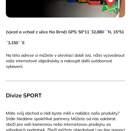
(vjezd a vchod z ulice Na Brně) GPS: 50°11´32,880´´N, 15°51
´3,150´´E
Na této adrese si můžete v otevírací době (viz. níže) vyzvednout
vaše internetové objednávky a nakoupit další outdoorové
vybavení.
Divize SPORT
Máte svůj obchod a rádi byste měli v nabídce naše produkty?
Stále hledáme spolehlivé partnery. Můžete od nás odebírat
zboží pro vaši kamennou nebo internetovou prodejnu za
výhodných podmínek. Zboží můžete objednávat i on-line pomocí