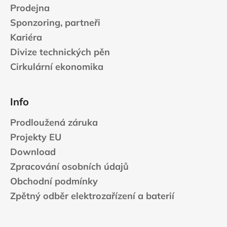
Prodejna
y
v
Sponzoring, partneři
ý
Kariéra
p
Divize technických pěn
i
s
Cirkulární ekonomika
u
Info
Prodloužená záruka
Projekty EU
Download
Zpracování osobních údajů
Obchodní podmínky
Zpětný odběr elektrozařízení a baterií