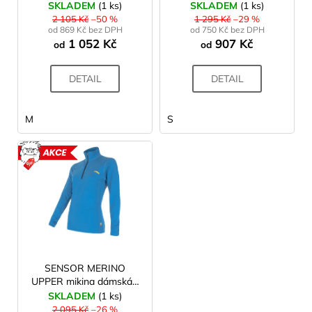
dámská- černá
šedá
SKLADEM
(1 ks)
SKLADEM
(1 ks)
t
u
a
2 105 Kč
–50 %
1 295 Kč
–29 %
ů
od 869 Kč bez DPH
od 750 Kč bez DPH
k
j
1 052 Kč
907 Kč
od
od
t
í
ů
t
DETAIL
DETAIL
?
M
S
HLEDAT
AKCE
D
o
p
o
SENSOR MERINO
r
UPPER mikina dámská -
modrá
SKLADEM
(1 ks)
u
2 095 Kč
–26 %