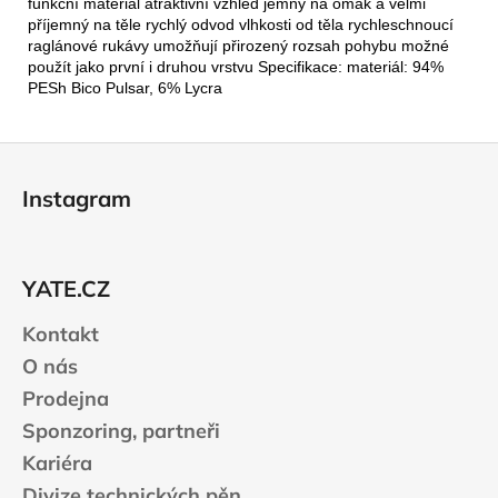
funkční materiál atraktivní vzhled jemný na omak a velmi
příjemný na těle rychlý odvod vlhkosti od těla rychleschnoucí
raglánové rukávy umožňují přirozený rozsah pohybu možné
použít jako první i druhou vrstvu Specifikace: materiál: 94%
PESh Bico Pulsar, 6% Lycra
Z
á
Instagram
p
a
t
YATE.CZ
í
Kontakt
O nás
Prodejna
Sponzoring, partneři
Kariéra
Divize technických pěn