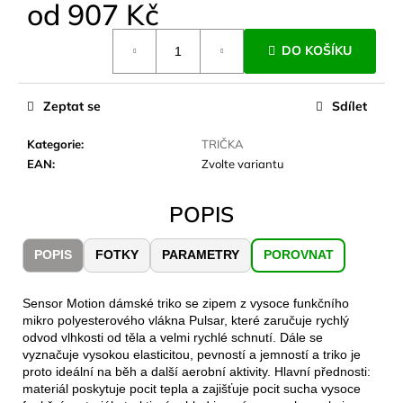
č
od
907 Kč
u
Měrná
j
DO KOŠÍKU
cena:
e
m
e
Zeptat se
Sdílet
Kategorie
:
TRIČKA
LAKEN
EAN
:
Zvolte variantu
LÁHEV
HLINÍK
FUTURA
POPIS
1500
ML
MODRÁ
POPIS
FOTKY
PARAMETRY
POROVNAT
379
Kč
Sensor Motion dámské triko se zipem z vysoce funkčního
mikro polyesterového vlákna Pulsar, které zaručuje rychlý
odvod vlhkosti od těla a velmi rychlé schnutí. Dále se
vyznačuje vysokou elasticitou, pevností a jemností a triko je
proto ideální na běh a další aerobní aktivity. Hlavní přednosti:
materiál poskytuje pocit tepla a zajišťuje pocit sucha vysoce