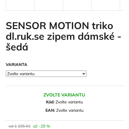
a
j
í
SENSOR MOTION triko
t
dl.ruk.se zipem dámské -
?
šedá
VARIANTA
HLEDAT
D
ZVOLTE VARIANTU
o
Kód:
Zvolte variantu
p
o
EAN:
Zvolte variantu
r
u
od 1 295 Kč
až –29 %