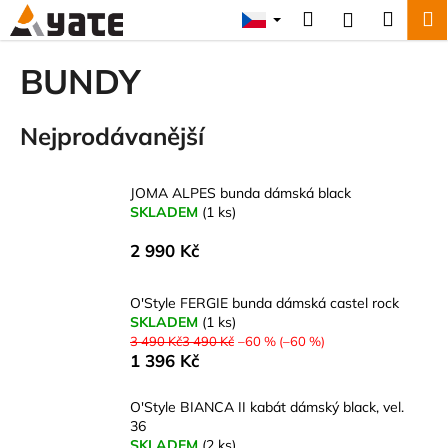
K
Přejít
Hledat
Náku
M
Přihlášení
na
o
obsah
Zpět
Zpět
košík
š
BUNDY
í
C
k
Nejprodávanější
o
p
o
JOMA ALPES bunda dámská black
t
SKLADEM
(1 ks)
ř
2 990 Kč
e
b
O'Style FERGIE bunda dámská castel rock
u
SKLADEM
(1 ks)
j
3 490 Kč3 490 Kč
–60 % (–60 %)
1 396 Kč
e
t
O'Style BIANCA II kabát dámský black, vel.
e
36
n
SKLADEM
(2 ks)