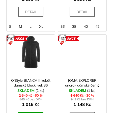
t
ů
DETAIL
DETAIL
S
M
L
XL
36
38
40
42
AKCE
AKCE
O'Style BIANCA II kabát
JOMA EXPLORER
dámský black, vel. 36
anorak dámský černý
SKLADEM
(2 ks)
SKLADEM
(1 ks)
2 540 Kč
–60 %
1 640 Kč
–30 %
840 Kč bez DPH
949 Kč bez DPH
1 016 Kč
1 148 Kč