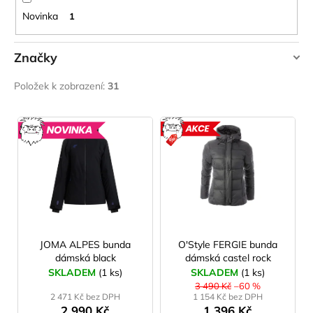
č
u
Novinka
1
j
e
Značky
m
e
JOMA
Položek k zobrazení:
31
O'STYLE
V
SENSOR
LAKEN
LÁHEV
ý
NOVINKA
AKCE
HLINÍK
p
FUTURA
1500
i
ML
s
MODRÁ
p
379
Kč
r
o
JOMA ALPES bunda
O'Style FERGIE bunda
dámská black
dámská castel rock
d
SKLADEM
(1 ks)
SKLADEM
(1 ks)
u
3 490 Kč
–60 %
2 471 Kč bez DPH
1 154 Kč bez DPH
k
2 990 Kč
1 396 Kč