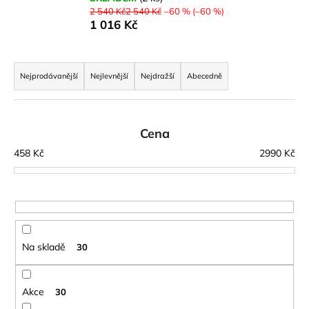
2 540 Kč2 540 Kč
–60 % (–60 %)
a
1 016 Kč
j
í
Ř
t
a
Nejprodávanější
Nejlevnější
Nejdražší
Abecedně
?
z
e
n
Cena
í
458
Kč
2990
Kč
HLEDAT
p
r
o
D
d
o
u
Na skladě
30
p
k
o
t
r
ů
Akce
30
u