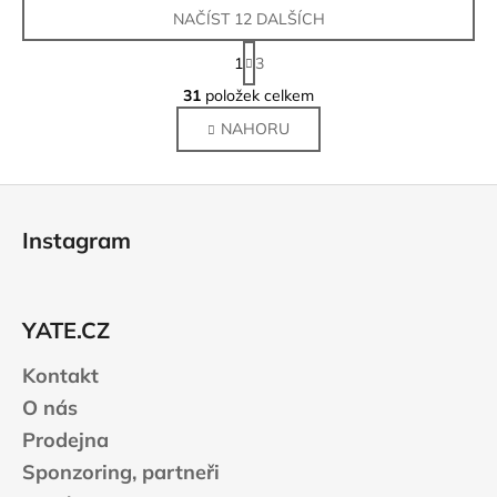
NAČÍST 12 DALŠÍCH
S
1
3
t
O
r
31
položek celkem
v
á
NAHORU
l
n
k
á
o
d
Z
v
a
á
á
c
Instagram
n
p
í
í
p
a
r
t
v
YATE.CZ
í
k
Kontakt
y
v
O nás
ý
Prodejna
p
Sponzoring, partneři
i