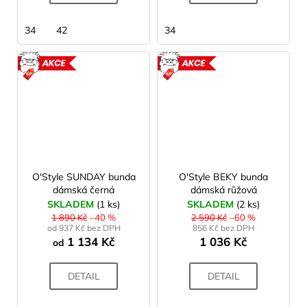
34
42
34
AKCE
AKCE
O'Style SUNDAY bunda
O'Style BEKY bunda
dámská černá
dámská růžová
SKLADEM
(1 ks)
SKLADEM
(2 ks)
1 890 Kč
–40 %
2 590 Kč
–60 %
od 937 Kč bez DPH
856 Kč bez DPH
1 134 Kč
1 036 Kč
od
DETAIL
DETAIL