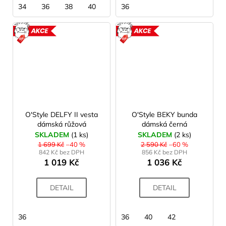
34
36
38
40
36
AKCE
AKCE
O'Style DELFY II vesta
O'Style BEKY bunda
dámská růžová
dámská černá
SKLADEM
(1 ks)
SKLADEM
(2 ks)
1 699 Kč
–40 %
2 590 Kč
–60 %
842 Kč bez DPH
856 Kč bez DPH
1 019 Kč
1 036 Kč
DETAIL
DETAIL
36
36
40
42