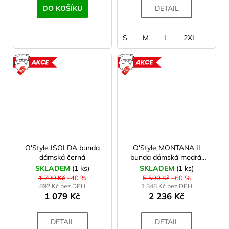
DO KOŠÍKU
DETAIL
S
M
L
2XL
AKCE
AKCE
O'Style ISOLDA bunda
O'Style MONTANA II
dámská černá
bunda dámská modrá,
vel 34
SKLADEM
(1 ks)
SKLADEM
(1 ks)
1 799 Kč
–40 %
5 590 Kč
–60 %
892 Kč bez DPH
1 848 Kč bez DPH
1 079 Kč
2 236 Kč
DETAIL
DETAIL