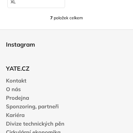
XL
7
položek celkem
O
v
Z
l
á
á
Instagram
d
p
a
a
c
t
í
YATE.CZ
í
p
r
Kontakt
v
O nás
k
Prodejna
y
v
Sponzoring, partneři
ý
Kariéra
p
Divize technických pěn
i
s
Cirkulární ekonomika