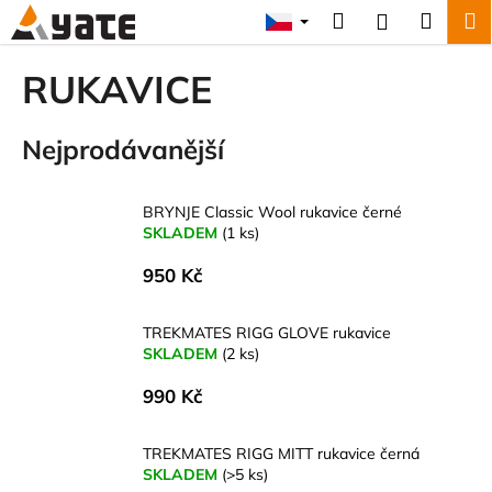
K
Přejít
Hledat
Náku
M
Přihlášení
na
o
obsah
Zpět
Zpět
košík
š
RUKAVICE
í
C
k
Nejprodávanější
o
p
o
BRYNJE Classic Wool rukavice černé
t
SKLADEM
(1 ks)
ř
950 Kč
e
b
TREKMATES RIGG GLOVE rukavice
u
SKLADEM
(2 ks)
j
990 Kč
e
t
TREKMATES RIGG MITT rukavice černá
e
SKLADEM
(>5 ks)
n