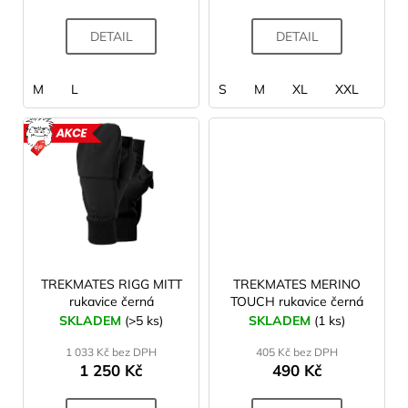
t
ů
DETAIL
DETAIL
M
L
S
M
XL
XXL
AKCE
TREKMATES RIGG MITT
TREKMATES MERINO
rukavice černá
TOUCH rukavice černá
SKLADEM
(>5 ks)
SKLADEM
(1 ks)
1 033 Kč bez DPH
405 Kč bez DPH
1 250 Kč
490 Kč