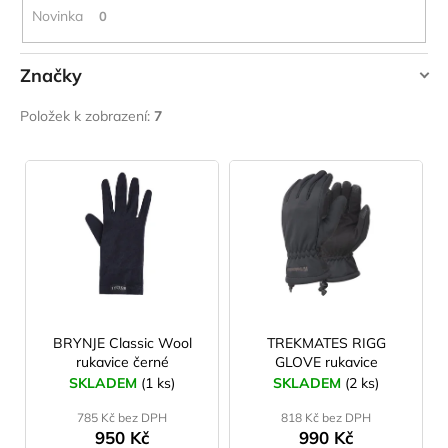
č
Novinka
0
u
j
e
Značky
m
BRYNJE
e
Položek k zobrazení:
7
TREKMATES
V
CARNOSPORT
ý
GEL
100
p
ML
i
899
s
Kč
p
r
o
BRYNJE Classic Wool
TREKMATES RIGG
rukavice černé
GLOVE rukavice
d
SKLADEM
(1 ks)
SKLADEM
(2 ks)
u
785 Kč bez DPH
818 Kč bez DPH
k
950 Kč
990 Kč