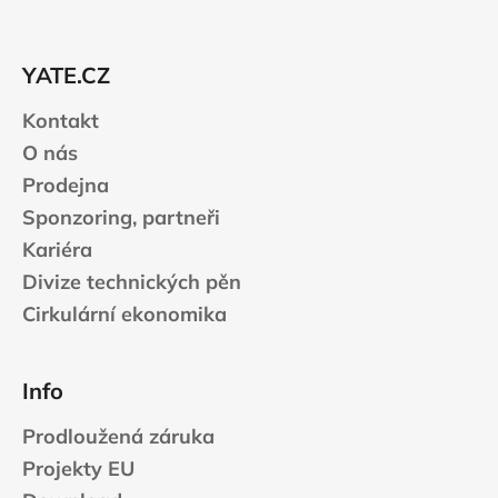
p
í
í
p
a
r
t
v
YATE.CZ
í
k
Kontakt
y
v
O nás
ý
Prodejna
p
Sponzoring, partneři
i
s
Kariéra
u
Divize technických pěn
Cirkulární ekonomika
Info
Prodloužená záruka
Projekty EU