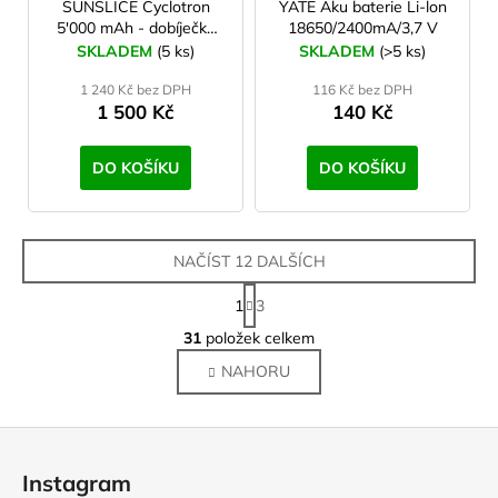
SUNSLICE Cyclotron
YATE Aku baterie Li-lon
5'000 mAh - dobíječka
18650/2400mA/3,7 V
na kolo a moto
SKLADEM
(5 ks)
SKLADEM
(>5 ks)
1 240 Kč bez DPH
116 Kč bez DPH
1 500 Kč
140 Kč
DO KOŠÍKU
DO KOŠÍKU
NAČÍST 12 DALŠÍCH
S
1
3
t
O
r
31
položek celkem
v
á
NAHORU
l
n
k
á
o
d
Z
v
a
á
á
c
Instagram
n