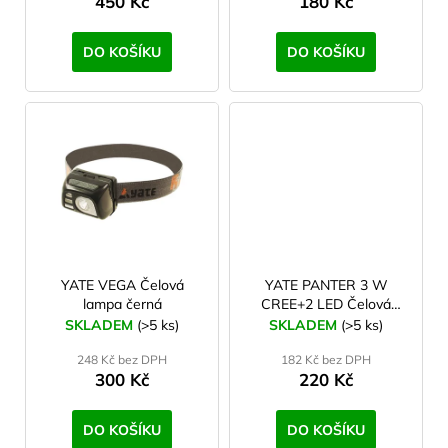
450 Kč
180 Kč
t
ů
DO KOŠÍKU
DO KOŠÍKU
YATE VEGA Čelová
YATE PANTER 3 W
lampa černá
CREE+2 LED Čelová
lampa černá
SKLADEM
(>5 ks)
SKLADEM
(>5 ks)
248 Kč bez DPH
182 Kč bez DPH
300 Kč
220 Kč
DO KOŠÍKU
DO KOŠÍKU