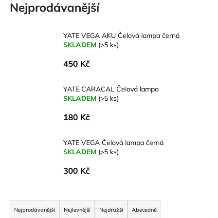
Nejprodávanější
a
j
í
YATE VEGA AKU Čelová lampa černá
SKLADEM
(>5 ks)
t
?
450 Kč
YATE CARACAL Čelová lampa
SKLADEM
(>5 ks)
HLEDAT
180 Kč
YATE VEGA Čelová lampa černá
SKLADEM
(>5 ks)
D
o
300 Kč
p
o
Ř
r
u
a
Nejprodávanější
Nejlevnější
Nejdražší
Abecedně