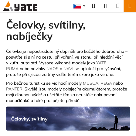
K
Přejít
Hledat
Náku
M
Přihlášení
na
o
obsah
Zpět
Zpět
košík
š
Čelovky, svítilny,
í
C
nabíječky
k
o
p
Čelovka je nepostradatelný doplněk pro každého dobrodruha –
o
posvítíte si s ní na cestu, při vaření, ve stanu, při hledání věcí
v kufru auta atd. Vysoce výkonné modely jako
YATE
t
PUMA
nebo novinky
NAOS
a
NAVI
se uplatní i pro lyžování,
ř
protože při sjezdu za tmy vidíte terén skoro jako ve dne.
e
Pro běžnou turistiku se víc hodí modely
MUSCA
,
VEGA
nebo
b
PANTER
. Skvělé jsou modely dobíjecím akumulátorem, protože
mají dlouhou výdrž a ušetříte tím za neustálé nakupování
u
monočlánků a také prospějete přírodě.
j
e
t
e
n