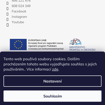
495 221 476
608 024 349
Facebook
Instagram
Youtube
Tento web používá soubory cookies. Dalším
procházením tohoto webu vyjadřujete souhlas s jejich
používáním.. Více informací
zde
.
Nastavení
Vytvořil Shoptet
Copyright 2026
YATE.CZ
. Všechna práva vyhrazena.
Upravit
Souhlasím
nastavení cookies