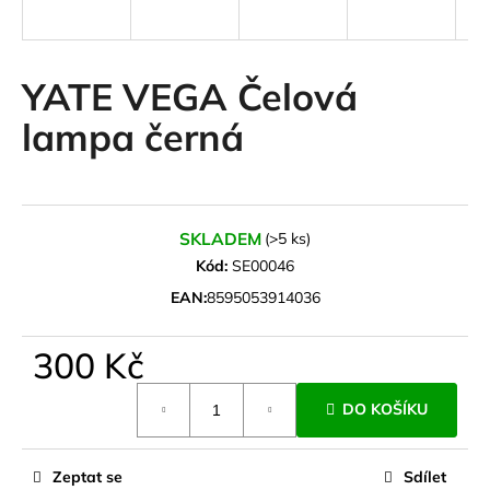
a
j
í
YATE VEGA Čelová
t
lampa černá
?
SKLADEM
(>5 ks)
HLEDAT
Kód:
SE00046
EAN:
8595053914036
D
300 Kč
o
Měrná
p
DO KOŠÍKU
cena:
o
r
u
Zeptat se
Sdílet