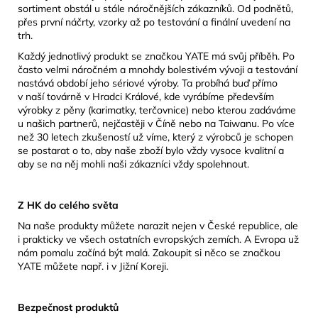
sortiment obstál u stále náročnějších zákazníků. Od podnětů,
přes první náčrty, vzorky až po testování a finální uvedení na
trh.
Každý jednotlivý produkt se značkou YATE má svůj příběh. Po
často velmi náročném a mnohdy bolestivém vývoji a testování
nastává období jeho sériové výroby. Ta probíhá buď přímo
v naší továrně v Hradci Králové, kde vyrábíme především
výrobky z pěny (karimatky, terčovnice) nebo kterou zadáváme
u našich partnerů, nejčastěji v Číně nebo na Taiwanu. Po více
než 30 letech zkušeností už víme, který z výrobců je schopen
se postarat o to, aby naše zboží bylo vždy vysoce kvalitní a
aby se na něj mohli naši zákazníci vždy spolehnout.
Z HK do celého světa
Na naše produkty můžete narazit nejen v České republice, ale
i prakticky ve všech ostatních evropských zemích. A Evropa už
nám pomalu začíná být malá. Zakoupit si něco se značkou
YATE můžete např. i v Jižní Koreji.
Bezpečnost produktů