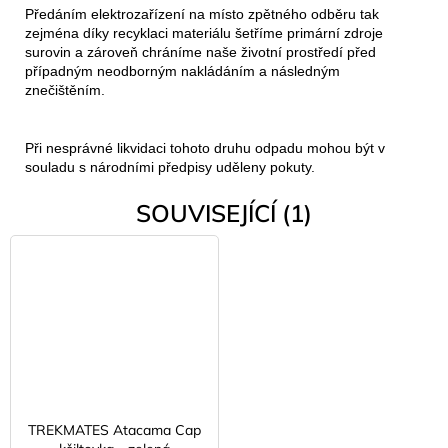
Předáním elektrozařízení na místo zpětného odběru tak
zejména díky recyklaci materiálu šetříme primární zdroje
surovin a zároveň chráníme naše životní prostředí před
případným neodborným nakládáním a následným
znečištěním.
Při nesprávné likvidaci tohoto druhu odpadu mohou být v
souladu s národními předpisy uděleny pokuty.
SOUVISEJÍCÍ (1)
TREKMATES Atacama Cap