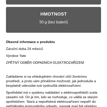
HMOTNOST
50 g (bez baterií)
Obecné informace o produktu
Záruční doba 24 měsíců
Výrobce Yate
ZPĚTNÝ ODBĚR ODPADNÍCH ELEKTROZAŘÍZENÍ
Zakládáme si na ohleduplném chování vůči životnímu
prostředí, a proto vám přinášíme možnosti, jak jednoduše a
bezplatně odevzdat svá vysloužilá elektrozařízení.
Spotřebitel má v systému nakládání s elektrospotřebiči zcela
zásadní roli. On je tím, kdo se rozhoduje, co udělá se starým
spotřebičem. Stará a nepotřebná elektrozařízení nepatří do
netříděného komunálního odpadu, naopak mají být předány