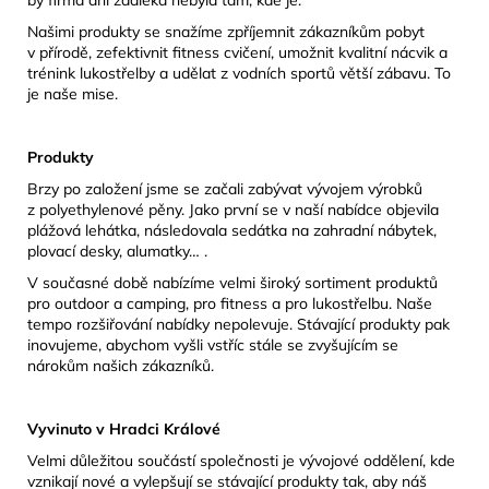
Našimi produkty se snažíme zpříjemnit zákazníkům pobyt
v přírodě, zefektivnit fitness cvičení, umožnit kvalitní nácvik a
trénink lukostřelby a udělat z vodních sportů větší zábavu. To
je naše mise.
Produkty
Brzy po založení jsme se začali zabývat vývojem výrobků
z polyethylenové pěny. Jako první se v naší nabídce objevila
plážová lehátka, následovala sedátka na zahradní nábytek,
plovací desky, alumatky… .
V současné době nabízíme velmi široký sortiment produktů
pro outdoor a camping, pro fitness a pro lukostřelbu. Naše
tempo rozšiřování nabídky nepolevuje. Stávající produkty pak
inovujeme, abychom vyšli vstříc stále se zvyšujícím se
nárokům našich zákazníků.
Vyvinuto v Hradci Králové
Velmi důležitou součástí společnosti je vývojové oddělení, kde
vznikají nové a vylepšují se stávající produkty tak, aby náš