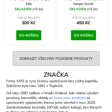
bílá
lampa černá
SKLADEM
(>5 ks)
SKLADEM
(>5 ks)
248 Kč bez DPH
372 Kč bez DPH
300 Kč
450 Kč
DO KOŠÍKU
DO KOŠÍKU
ZOBRAZIT VŠECHNY PODOBNÉ PRODUKTY
ZNAČKA
Firma YATE je ryze českou společností bez cizího kapitálu.
Založena byla roku 1991 v Teplicích.
Od roku 1997 sídlíme v Hradci Králové, kde máme výrobní
prostory, kanceláře, sklady a i
kamennou prodejnu
se
sportovním vybavením, kterou jsme otevřeli v roce 2020.
Zaměstnáváme bezmála 100 lidí, našich kolegů, bez kterých
by firma ani zdaleka nebyla tam, kde je.