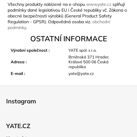
Všechny produkty nabízené na e-shopu
www.yate.cz
splňují
podmínky dané legislativou EU i České republiky vč. Zákona o
obecné bezpečnosti výrobků (General Product Safety
Regulation - GPSR). Odpovědná osoba viz.
obchodní
podmínky
.
OSTATNÍ INFORMACE
Výrobní společnost
:
YATE spol. s r.o.
Brněnská 371 Hradec
Adresa
:
Králové 500 06 Česká
republika
E-mail
:
yate@yate.cz
Z
á
Instagram
p
a
t
YATE.CZ
í