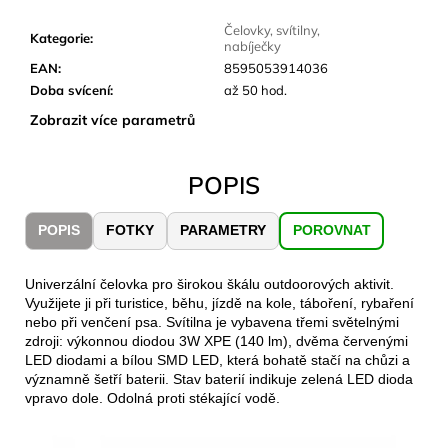
č
u
Čelovky, svítilny,
Kategorie
:
j
nabíječky
e
EAN
:
8595053914036
m
Doba svícení
:
až 50 hod.
e
Zobrazit více parametrů
JOMA
POPIS
SIERRA
25
BĚŽECKÉ
POPIS
FOTKY
PARAMETRY
POROVNAT
TRAILOVÉ
BOTY
PÁNSKÉ
Univerzální čelovka pro širokou škálu outdoorových aktivit.
BLUE
Využijete ji při turistice, běhu, jízdě na kole, táboření, rybaření
1
nebo při venčení psa. Svítilna je vybavena třemi světelnými
603
zdroji: výkonnou diodou 3W XPE (140 lm), dvěma červenými
Kč
LED diodami a bílou SMD LED, která bohatě stačí na chůzi a
Původně:
významně šetří baterii. Stav baterií indikuje zelená LED dioda
2
vpravo dole. Odolná proti stékající vodě.
290
Kč