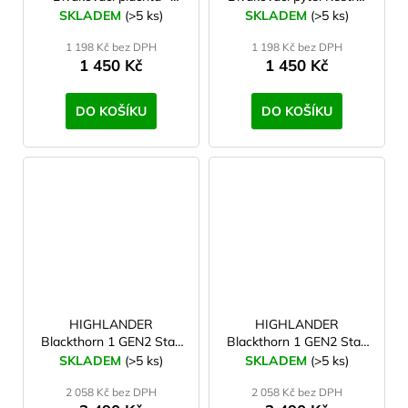
zelená
Rip-Stop Olive
SKLADEM
(>5 ks)
SKLADEM
(>5 ks)
1 198 Kč bez DPH
1 198 Kč bez DPH
1 450 Kč
1 450 Kč
DO KOŠÍKU
DO KOŠÍKU
HIGHLANDER
HIGHLANDER
Blackthorn 1 GEN2 Stan
Blackthorn 1 GEN2 Stan
maskáčová
zelená
SKLADEM
(>5 ks)
SKLADEM
(>5 ks)
2 058 Kč bez DPH
2 058 Kč bez DPH