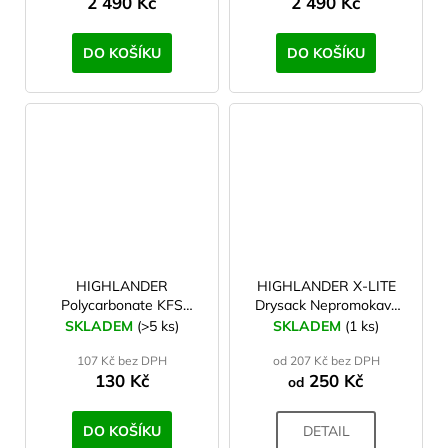
2 490 Kč
2 490 Kč
DO KOŠÍKU
DO KOŠÍKU
HIGHLANDER
HIGHLANDER X-LITE
Polycarbonate KFS
Drysack Nepromokavý
Příborový set
vak černý
SKLADEM
(>5 ks)
SKLADEM
(1 ks)
107 Kč bez DPH
od 207 Kč bez DPH
130 Kč
250 Kč
od
DO KOŠÍKU
DETAIL