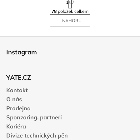
1
7
t
O
r
78
položek celkem
v
á
NAHORU
l
n
k
á
o
d
Z
v
a
á
á
c
Instagram
n
p
í
í
p
a
r
t
v
YATE.CZ
í
k
Kontakt
y
v
O nás
ý
Prodejna
p
Sponzoring, partneři
i
s
Kariéra
u
Divize technických pěn