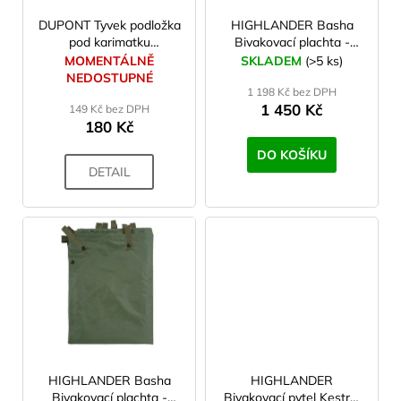
r
o
DUPONT Tyvek podložka
HIGHLANDER Basha
pod karimatku
Bivakovací plachta -
d
230x75cm
maskáčová
MOMENTÁLNĚ
SKLADEM
(>5 ks)
u
NEDOSTUPNÉ
1 198 Kč bez DPH
k
1 450 Kč
149 Kč bez DPH
t
180 Kč
ů
DO KOŠÍKU
DETAIL
HIGHLANDER Basha
HIGHLANDER
Bivakovací plachta -
Bivakovací pytel Kestrel