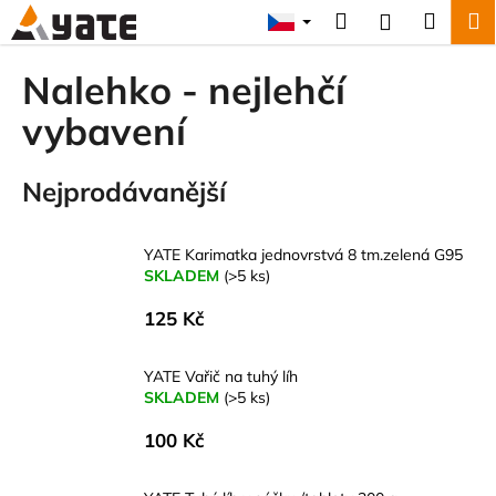
K
Přejít
Hledat
Náku
M
Přihlášení
na
o
obsah
Zpět
Zpět
košík
š
Nalehko - nejlehčí
í
C
vybavení
k
o
p
Nejprodávanější
o
t
YATE Karimatka jednovrstvá 8 tm.zelená G95
ř
SKLADEM
(>5 ks)
e
b
125 Kč
u
j
YATE Vařič na tuhý líh
SKLADEM
(>5 ks)
e
t
100 Kč
e
n