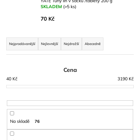
YATE Tuhý líh v sáčku /tablety 200 g
a
SKLADEM
(>5 ks)
j
70 Kč
í
t
Ř
?
a
Nejprodávanější
Nejlevnější
Nejdražší
Abecedně
z
e
n
Cena
HLEDAT
í
40
Kč
3190
Kč
p
r
D
o
o
d
p
u
o
Na skladě
76
k
r
t
u