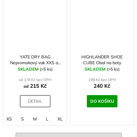
YATE DRY BAG
HIGHLANDER SHOE
Nepromokavý vak XXS až
CUBE Obal na boty
XXL
SKLADEM
(>5 ks)
SKLADEM
(>5 ks)
od 178 Kč bez DPH
198 Kč bez DPH
215 Kč
240 Kč
od
DETAIL
DO KOŠÍKU
XS
S
M
L
XL
XXL
XXS
XXXL