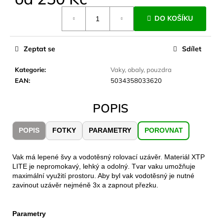
č
Měrná
u
DO KOŠÍKU
cena:
j
e
m
Zeptat se
Sdílet
e
Kategorie
:
Vaky, obaly, pouzdra
EAN
:
5034358033620
JOMA
SIERRA
25
POPIS
BĚŽECKÉ
TRAILOVÉ
BOTY
POPIS
FOTKY
PARAMETRY
POROVNAT
PÁNSKÉ
BLUE
1
Vak má lepené švy a vodotěsný rolovací uzávěr. Materiál XTP
603
LITE je nepromokavý, lehký a odolný. Tvar vaku umožňuje
Kč
maximální využití prostoru. Aby byl vak vodotěsný je nutné
Původně:
zavinout uzávěr nejméně 3x a zapnout přezku.
2
290
Kč
Parametry