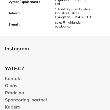
Výrobní společnost
:
Ltd
1 Todd Square Houston
Adresa
:
Industrial Estate
Livingston, EH54 5EF UK
sales@highlander-
E-mail
:
outdoor.com
Z
á
Instagram
p
a
t
YATE.CZ
í
Kontakt
O nás
Prodejna
Sponzoring, partneři
Kariéra