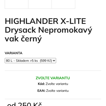
a
j
í
HIGHLANDER X-LITE
t
Drysack Nepromokavý
?
vak černý
VARIANTA
HLEDAT
D
ZVOLTE VARIANTU
o
Kód:
Zvolte variantu
p
o
EAN:
Zvolte variantu
r
u
od
250 Kč