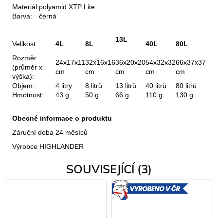
Materiál:
polyamid XTP Lite
Barva:
černá
13L
Velikost:
4L
8L
40L
80L
Rozměr
24x17x11
32x16x16
36x20x20
54x32x32
66x37x37
(průměr x
cm
cm
cm
cm
cm
výška):
Objem:
4 litry
8 litrů
13 litrů
40 litrů
80 litrů
Hmotnost:
43 g
50 g
66 g
110 g
130 g
Obecné informace o produktu
Záruční doba 24 měsíců
Výrobce HIGHLANDER
SOUVISEJÍCÍ (3)
VYROBE
V ČR