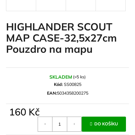
a
j
í
HIGHLANDER SCOUT
t
MAP CASE-32,5x27cm
?
Pouzdro na mapu
HLEDAT
SKLADEM
(>5 ks)
Kód:
SS00825
EAN:
5034358200275
D
o
160 Kč
p
o
Měrná
r
DO KOŠÍKU
cena:
u