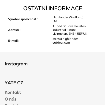
OSTATNÍ INFORMACE
Highlander (Scotland)
Výrobní společnost
:
Ltd
1 Todd Square Houston
Adresa
:
Industrial Estate
Livingston, EH54 5EF UK
sales@highlander-
E-mail
:
outdoor.com
Z
á
Instagram
p
a
t
YATE.CZ
í
Kontakt
O nás