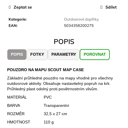
č
u
Zeptat se
Sdílet
j
e
Kategorie
:
Outdoorové doplňky
m
EAN
:
5034358200275
e
POPIS
CARNOSPORT
GEL
POPIS
FOTKY
PARAMETRY
POROVNAT
100
ML
POUZDRO NA MAPU SCOUT MAP CASE
899
Kč
Základní průhledné pouzdro na mapy vhodné pro všechny
outdoorové aktivity. Obsahuje nastavitelný popruh na krk.
Průhledný plast odolný proti povětrnostním vlivům.
MATERIÁL
PVC
BARVA
Transparentní
ROZMĚR
32,5 x 27 cm
HMOTNOST
110 g