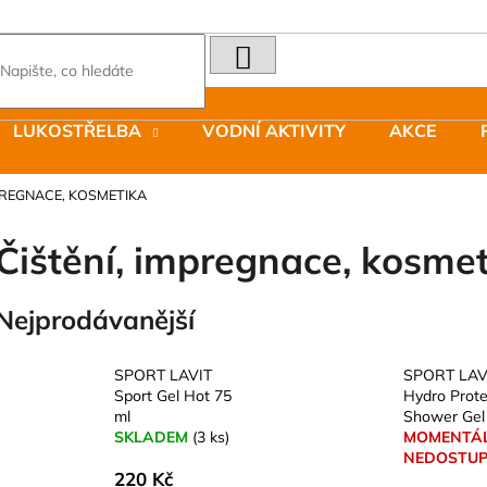
HLEDAT
Co potřebujete najít?
LUKOSTŘELBA
VODNÍ AKTIVITY
AKCE
Doporučujeme
MPREGNACE, KOSMETIKA
Čištění, impregnace, kosme
Nejprodávanější
LAKEN LÁHEV HLINÍK FUTURA 1500
JOMA SIERRA 2
ML MODRÁ
BOTY PÁNSKÉ 
SPORT LAVIT
SPORT LAV
379 Kč
1 603 Kč
Sport Gel Hot 75
Hydro Prote
Původně:
2 290
ml
Shower Gel
SKLADEM
(3 ks)
MOMENTÁ
NEDOSTU
220 Kč