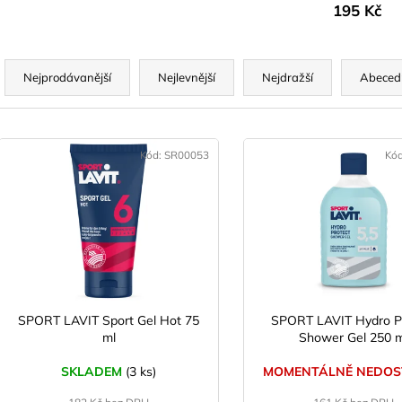
195 Kč
Ř
a
Nejprodávanější
Nejlevnější
Nejdražší
Abeced
z
e
V
n
ý
Kód:
SR00053
Kó
p
p
r
s
o
p
d
r
u
o
k
d
SPORT LAVIT Sport Gel Hot 75
SPORT LAVIT Hydro P
t
ml
Shower Gel 250 m
u
ů
k
SKLADEM
(3 ks)
MOMENTÁLNĚ NEDOS
t