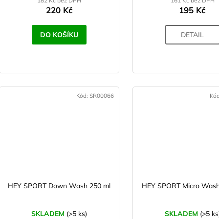
182 Kč bez DPH
161 Kč bez DPH
ů
220 Kč
195 Kč
DO KOŠÍKU
DETAIL
Kód:
SR00066
Kó
HEY SPORT Down Wash 250 ml
HEY SPORT Micro Wash
SKLADEM
(>5 ks)
SKLADEM
(>5 ks