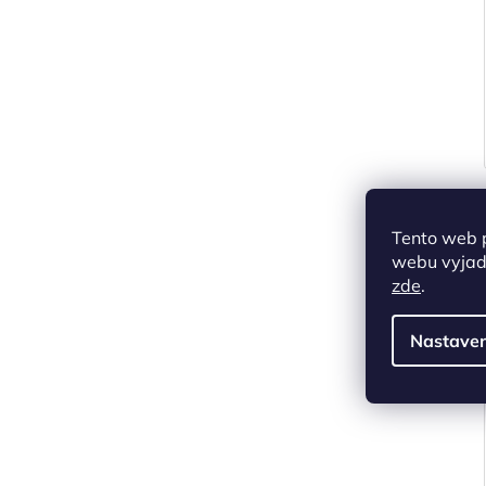
Tento web 
webu vyjadř
zde
.
Nastaven