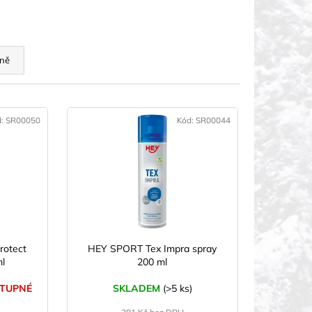
ně
d:
SR00050
Kód:
SR00044
rotect
HEY SPORT Tex Impra spray
l
200 ml
TUPNÉ
SKLADEM
(>5 ks)