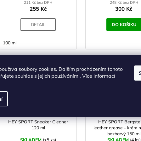
211 Kč bez DPH
248 Kč bez DPH
255 Kč
300 Kč
DETAIL
DO KOŠÍKU
100 ml
Kód:
SR00068
Kó
používá soubory cookies. Dalším procházením tohoto
ujete souhlas s jejich používáním.. Více informací
í
HEY SPORT Sneaker Cleaner
HEY SPORT Bergstei
120 ml
leather grease - krém n
bezbarvý 150 ml
SKLADEM
(>5 ks)
SKLADEM
(4 ks)