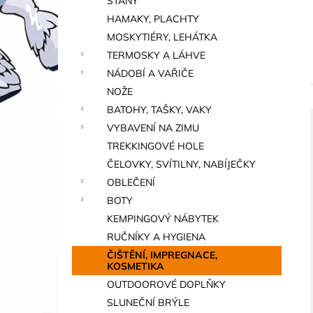
STANY
a
HAMAKY, PLACHTY
n
MOSKYTIÉRY, LEHÁTKA
e
TERMOSKY A LÁHVE
l
NÁDOBÍ A VAŘIČE
NOŽE
BATOHY, TAŠKY, VAKY
VYBAVENÍ NA ZIMU
í
TREKKINGOVÉ HOLE
i
ČELOVKY, SVÍTILNY, NABÍJEČKY
OBLEČENÍ
BOTY
KEMPINGOVÝ NÁBYTEK
RUČNÍKY A HYGIENA
ČIŠTĚNÍ, IMPREGNACE,
KOSMETIKA
OUTDOOROVÉ DOPLŇKY
SLUNEČNÍ BRÝLE