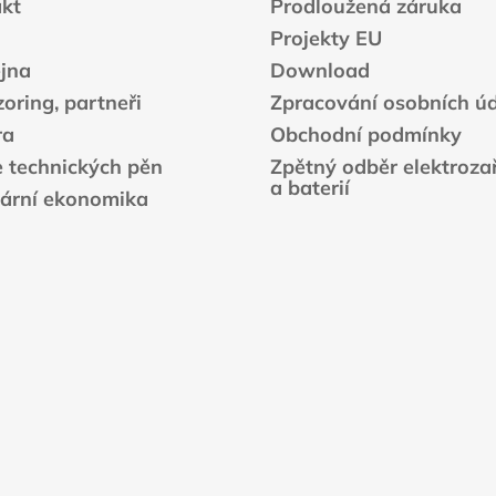
r
kt
Prodloužená záruka
v
Projekty EU
k
jna
Download
y
v
oring, partneři
Zpracování osobních ú
ý
ra
Obchodní podmínky
p
e technických pěn
Zpětný odběr elektrozař
i
a baterií
s
lární ekonomika
u