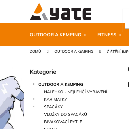
K
Přejít
na
o
obsah
Zpět
Zpět
š
do
do
í
k
obchodu
obchodu
OUTDOOR A KEMPING
FITNESS
DOMŮ
OUTDOOR A KEMPING
ČIŠTĚNÍ, I
P
o
Kategorie
Přeskočit
s
kategorie
t
OUTDOOR A KEMPING
r
CARNOSPORT GEL 100 ML
NALEHKO - NEJLEHČÍ VYBAVENÍ
a
899 Kč
KARIMATKY
n
SPACÁKY
n
VLOŽKY DO SPACÁKŮ
í
BIVAKOVACÍ PYTLE
p