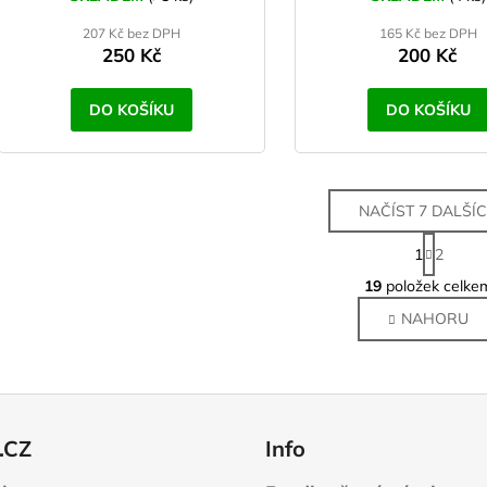
207 Kč bez DPH
165 Kč bez DPH
250 Kč
200 Kč
DO KOŠÍKU
DO KOŠÍKU
NAČÍST 7 DALŠÍ
S
1
2
t
O
r
19
položek celke
v
á
NAHORU
l
n
k
á
o
d
v
a
á
c
n
í
.CZ
Info
í
p