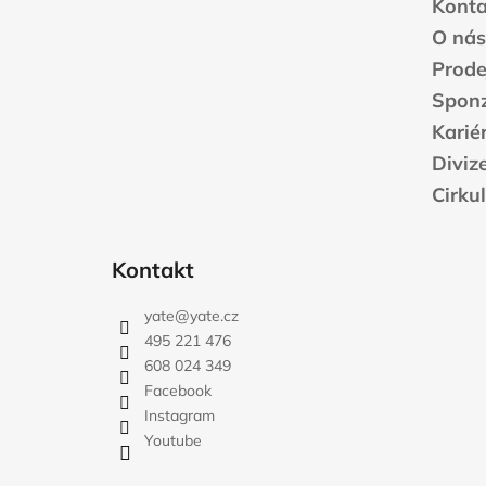
a
Konta
t
O nás
í
Prode
Sponz
Karié
Diviz
Cirku
Kontakt
yate
@
yate.cz
495 221 476
608 024 349
Facebook
Instagram
Youtube