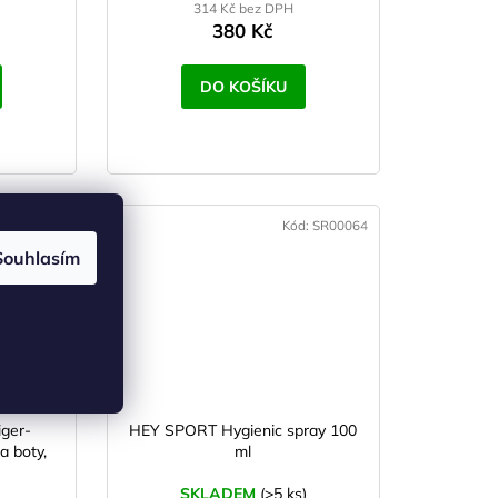
314 Kč bez DPH
380 Kč
DO KOŠÍKU
d:
SR00069
Kód:
SR00064
Souhlasím
ger-
HEY SPORT Hygienic spray 100
a boty,
ml
SKLADEM
(>5 ks)