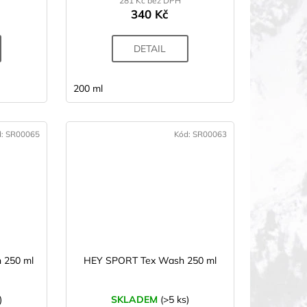
281 Kč bez DPH
340 Kč
DETAIL
200 ml
d:
SR00065
Kód:
SR00063
 250 ml
HEY SPORT Tex Wash 250 ml
)
SKLADEM
(>5 ks)