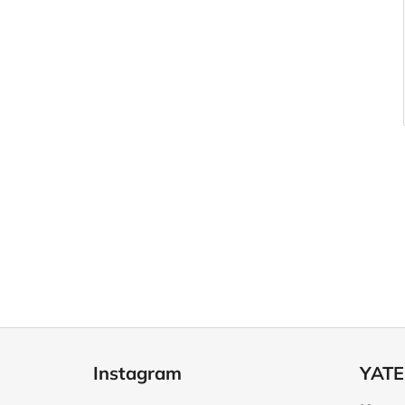
Z
á
Instagram
YATE
p