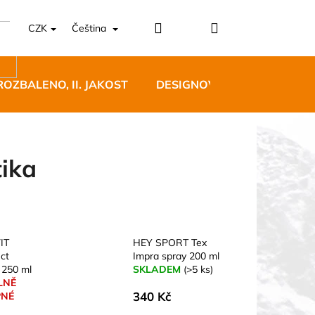
Přihlášení
Nákupní
CZK
Čeština
košík
ROZBALENO, II. JAKOST
DESIGNOVÝ NÁBYTEK
tika
5 BĚŽECKÉ TRAILOVÉ
BLUE
IT
HEY SPORT Tex
ct
Impra spray 200 ml
 Kč
 250 ml
SKLADEM
(>5 ks)
LNĚ
340 Kč
PNÉ