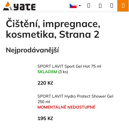
K
Přejít
Hledat
Náku
M
Přihlášení
na
o
obsah
Zpět
Zpět
košík
š
Čištění, impregnace,
í
C
kosmetika
, Strana 2
k
o
p
Nejprodávanější
o
t
SPORT LAVIT Sport Gel Hot 75 ml
ř
SKLADEM
(3 ks)
e
b
220 Kč
u
SPORT LAVIT Hydro Protect Shower Gel
j
250 ml
e
MOMENTÁLNĚ NEDOSTUPNÉ
t
195 Kč
e
n