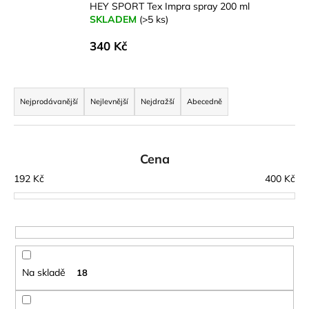
HEY SPORT Tex Impra spray 200 ml
a
SKLADEM
(>5 ks)
j
340 Kč
í
t
Ř
?
a
Nejprodávanější
Nejlevnější
Nejdražší
Abecedně
z
e
n
Cena
HLEDAT
í
192
Kč
400
Kč
p
r
D
o
o
d
p
u
o
Na skladě
18
r
k
u
t