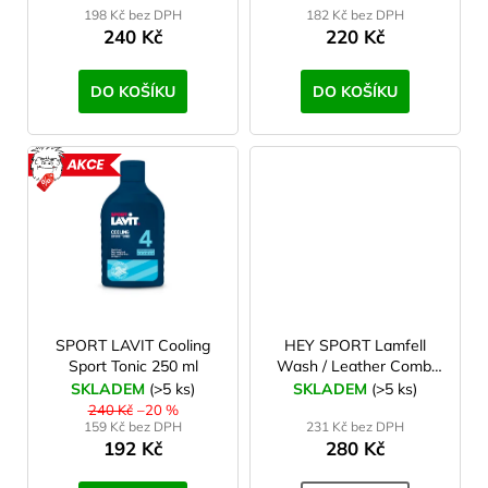
198 Kč bez DPH
182 Kč bez DPH
k
240 Kč
220 Kč
t
ů
DO KOŠÍKU
DO KOŠÍKU
AKCE
SPORT LAVIT Cooling
HEY SPORT Lamfell
Sport Tonic 250 ml
Wash / Leather Combi
Wash 250 ml
SKLADEM
(>5 ks)
SKLADEM
(>5 ks)
240 Kč
–20 %
159 Kč bez DPH
231 Kč bez DPH
192 Kč
280 Kč