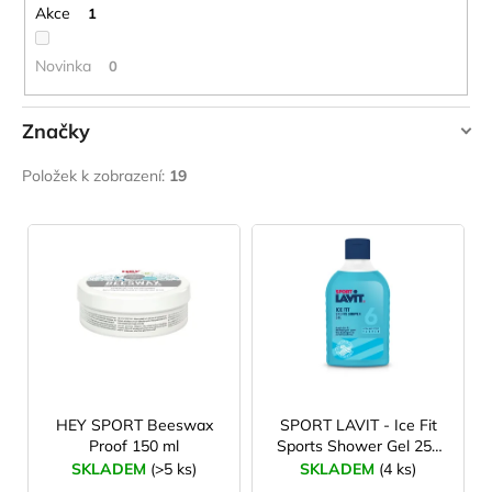
č
ů
Akce
1
u
j
Novinka
0
e
m
e
Značky
HEY SPORT
Položek k zobrazení:
19
CARNOSPORT
LAVIT
GEL
V
100
SPORT LAVIT
ML
ý
899
p
Kč
i
s
p
r
o
HEY SPORT Beeswax
SPORT LAVIT - Ice Fit
Proof 150 ml
Sports Shower Gel 250
d
ml
SKLADEM
(>5 ks)
SKLADEM
(4 ks)
u