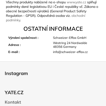
Všechny produkty nabízené na e-shopu
www.yate.cz
splňují
podmínky dané legislativou EU i České republiky vč. Zákona o
obecné bezpečnosti výrobků (General Product Safety
Regulation - GPSR). Odpovědná osoba viz.
obchodní
podmínky
.
OSTATNÍ INFORMACE
Výrobní společnost
:
Schweizer-Effax GmbH
Westring 24 Nordwalde
Adresa
:
48356 Germany
E-mail
:
info@schweizer-effax.cz
Z
á
Instagram
p
a
t
YATE.CZ
í
Kontakt