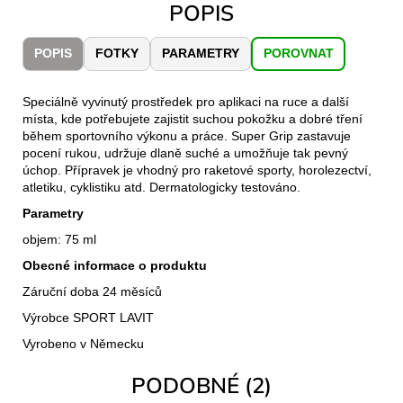
č
POPIS
u
j
POPIS
FOTKY
PARAMETRY
POROVNAT
e
m
e
Speciálně vyvinutý prostředek pro aplikaci na ruce a další
místa, kde potřebujete zajistit suchou pokožku a dobré tření
během sportovního výkonu a práce. Super Grip zastavuje
pocení rukou, udržuje dlaně suché a umožňuje tak pevný
CARNOSPORT
GEL
úchop. Přípravek je vhodný pro raketové sporty, horolezectví,
100
atletiku, cyklistiku atd. Dermatologicky testováno.
ML
Parametry
899
Kč
objem: 75 ml
Obecné informace o produktu
Záruční doba 24 měsíců
Výrobce SPORT LAVIT
Vyrobeno v Německu
PODOBNÉ (2)