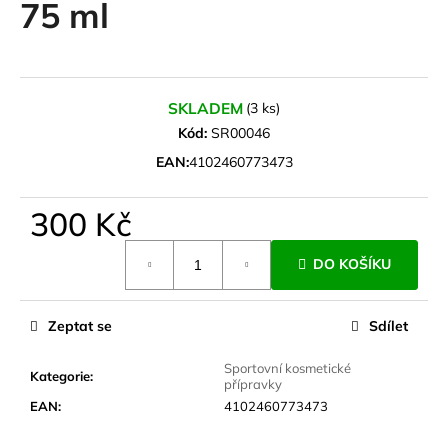
75 ml
a
j
í
t
SKLADEM
(3 ks)
?
Kód:
SR00046
EAN:
4102460773473
300 Kč
HLEDAT
Měrná
DO KOŠÍKU
cena:
D
Zeptat se
Sdílet
o
p
Sportovní kosmetické
Kategorie
:
o
přípravky
r
EAN
:
4102460773473
u