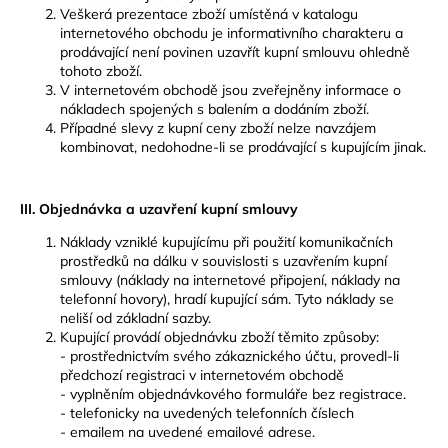
č
Veškerá prezentace zboží umístěná v katalogu
u
internetového obchodu je informativního charakteru a
j
prodávající není povinen uzavřít kupní smlouvu ohledně
e
tohoto zboží.
m
V internetovém obchodě jsou zveřejněny informace o
nákladech spojených s balením a dodáním zboží.
e
Případné slevy z kupní ceny zboží nelze navzájem
kombinovat, nedohodne-li se prodávající s kupujícím jinak.
CARNOSPORT
GEL
100
III. Objednávka a uzavření kupní smlouvy
ML
Náklady vzniklé kupujícímu při použití komunikačních
899
prostředků na dálku v souvislosti s uzavřením kupní
Kč
smlouvy (náklady na internetové připojení, náklady na
telefonní hovory), hradí kupující sám. Tyto náklady se
neliší od základní sazby.
Kupující provádí objednávku zboží těmito způsoby:
- prostřednictvím svého zákaznického účtu, provedl-li
předchozí registraci v internetovém obchodě
- vyplněním objednávkového formuláře bez registrace.
- telefonicky na uvedených telefonních číslech
- emailem na uvedené emailové adrese.