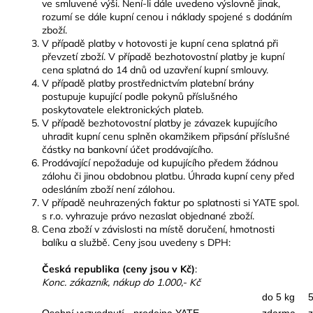
ve smluvené výši. Není-li dále uvedeno výslovně jinak,
rozumí se dále kupní cenou i náklady spojené s dodáním
zboží.
V případě platby v hotovosti je kupní cena splatná při
převzetí zboží. V případě bezhotovostní platby je kupní
cena splatná do 14 dnů od uzavření kupní smlouvy.
V případě platby prostřednictvím platební brány
postupuje kupující podle pokynů příslušného
poskytovatele elektronických plateb.
V případě bezhotovostní platby je závazek kupujícího
uhradit kupní cenu splněn okamžikem připsání příslušné
částky na bankovní účet prodávajícího.
Prodávající nepožaduje od kupujícího předem žádnou
zálohu či jinou obdobnou platbu. Úhrada kupní ceny před
odesláním zboží není zálohou.
V případě neuhrazených faktur po splatnosti si YATE spol.
s r.o. vyhrazuje právo nezaslat objednané zboží.
Cena zboží v závislosti na místě doručení, hmotnosti
balíku a službě. Ceny jsou uvedeny s DPH:
Česká republika (ceny jsou v Kč)
:
Konc. zákazník, nákup do 1.000,- Kč
do 5 kg
5
Osobní vyzvednutí - prodejna YATE
zdarma