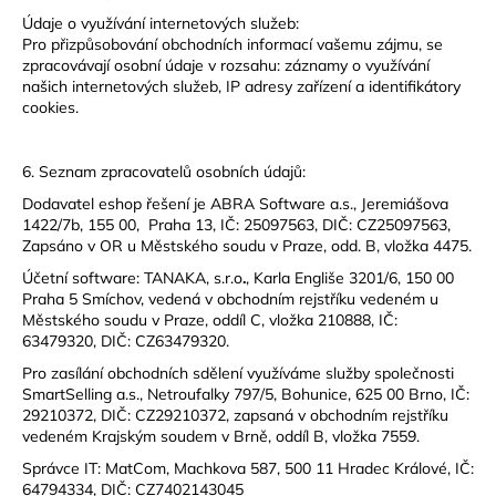
Údaje o využívání internetových služeb:
Pro přizpůsobování obchodních informací vašemu zájmu, se
zpracovávají osobní údaje v rozsahu: záznamy o využívání
našich internetových služeb, IP adresy zařízení a identifikátory
cookies.
6. Seznam zpracovatelů osobních údajů:
Dodavatel eshop řešení je ABRA Software a.s., Jeremiášova
1422/7b, 155 00, Praha 13, IČ: 25097563, DIČ: CZ25097563,
Zapsáno v OR u Městského soudu v Praze, odd. B, vložka 4475.
Účetní software: TANAKA, s.r.o
.
, Karla Engliše 3201/6, 150 00
Praha 5 Smíchov, vedená v obchodním rejstříku vedeném u
Městského soudu v Praze, oddíl C, vložka 210888, IČ:
63479320, DIČ: CZ63479320.
Pro zasílání obchodních sdělení využíváme služby společnosti
SmartSelling a.s., Netroufalky 797/5, Bohunice, 625 00 Brno, IČ:
29210372, DIČ: CZ29210372, zapsaná v obchodním rejstříku
vedeném Krajským soudem v Brně, oddíl B, vložka 7559.
Správce IT: MatCom, Machkova 587, 500 11 Hradec Králové, IČ:
64794334, DIČ: CZ7402143045