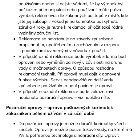
používáním anebo si nejste vědomi, že by výrobek byl
poškozen při manipulaci nebo používání, máte právo
výrobek reklamovat dle zákonných postupů v místě, kde
jste jej zakoupili. Pokud je na karimatku poskytnuta
záruka 4 roky, je nutné k reklamaci přiložit také řádně
vyplněný záruční list.
Reklamace se nevztahuje na závady způsobené
propíchnutím, opotřebením a zacházením v rozporu
s podmínkami uvedenými v návodu k použití.
V případě uznání reklamace bude výrobek zdarma buď
opraven nebo vyměněn za nový v závislosti na druhu
vady a možnostech opravy. O způsobu rozhodne
reklamační technik. Při opravě musí dojít k obnovení
funkce výrobku. Servis neodpovídá za další vady
způsobené používáním a není povinen je opravit.
V případě neuznání reklamace bude zákazníkovi
nabídnuta pozáruční oprava – viz nabídka níže.
Pozáruční opravy + oprava poškozených karimatek
zákazníkem během užívání v záruční době
Do pozáruční opravy je možné doručit karimatky všech
značek. Opravit je možné pouze takové vady, na které má
YATE potřebnou technologii a náhradní díly. Opravit