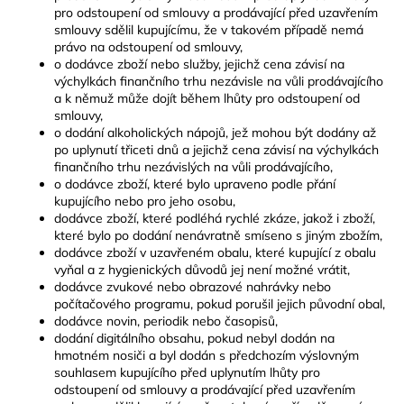
pro odstoupení od smlouvy a prodávající před uzavřením
smlouvy sdělil kupujícímu, že v takovém případě nemá
právo na odstoupení od smlouvy,
o dodávce zboží nebo služby, jejichž cena závisí na
výchylkách finančního trhu nezávisle na vůli prodávajícího
a k němuž může dojít během lhůty pro odstoupení od
smlouvy,
o dodání alkoholických nápojů, jež mohou být dodány až
po uplynutí třiceti dnů a jejichž cena závisí na výchylkách
finančního trhu nezávislých na vůli prodávajícího,
o dodávce zboží, které bylo upraveno podle přání
kupujícího nebo pro jeho osobu,
dodávce zboží, které podléhá rychlé zkáze, jakož i zboží,
které bylo po dodání nenávratně smíseno s jiným zbožím,
dodávce zboží v uzavřeném obalu, které kupující z obalu
vyňal a z hygienických důvodů jej není možné vrátit,
dodávce zvukové nebo obrazové nahrávky nebo
počítačového programu, pokud porušil jejich původní obal,
dodávce novin, periodik nebo časopisů,
dodání digitálního obsahu, pokud nebyl dodán na
hmotném nosiči a byl dodán s předchozím výslovným
souhlasem kupujícího před uplynutím lhůty pro
odstoupení od smlouvy a prodávající před uzavřením