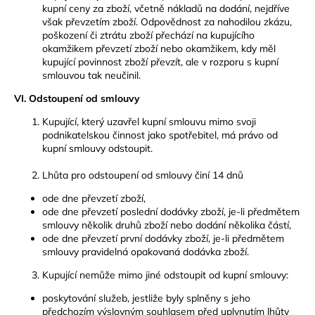
kupní ceny za zboží, včetně nákladů na dodání, nejdříve
však převzetím zboží. Odpovědnost za nahodilou zkázu,
poškození či ztrátu zboží přechází na kupujícího
okamžikem převzetí zboží nebo okamžikem, kdy měl
kupující povinnost zboží převzít, ale v rozporu s kupní
smlouvou tak neučinil.
VI. Odstoupení od smlouvy
Kupující, který uzavřel kupní smlouvu mimo svoji
podnikatelskou činnost jako spotřebitel, má právo od
kupní smlouvy odstoupit.
Lhůta pro odstoupení od smlouvy činí 14 dnů
ode dne převzetí zboží,
ode dne převzetí poslední dodávky zboží, je-li předmětem
smlouvy několik druhů zboží nebo dodání několika částí,
ode dne převzetí první dodávky zboží, je-li předmětem
smlouvy pravidelná opakovaná dodávka zboží.
Kupující nemůže mimo jiné odstoupit od kupní smlouvy:
poskytování služeb, jestliže byly splněny s jeho
předchozím výslovným souhlasem před uplynutím lhůty