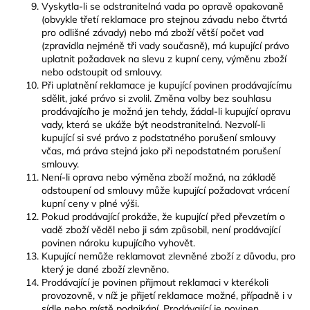
Vyskytla-li se odstranitelná vada po opravě opakovaně
(obvykle třetí reklamace pro stejnou závadu nebo čtvrtá
pro odlišné závady) nebo má zboží větší počet vad
(zpravidla nejméně tři vady současně), má kupující právo
uplatnit požadavek na slevu z kupní ceny, výměnu zboží
nebo odstoupit od smlouvy.
Při uplatnění reklamace je kupující povinen prodávajícímu
sdělit, jaké právo si zvolil. Změna volby bez souhlasu
prodávajícího je možná jen tehdy, žádal-li kupující opravu
vady, která se ukáže být neodstranitelná. Nezvolí-li
kupující si své právo z podstatného porušení smlouvy
včas, má práva stejná jako při nepodstatném porušení
smlouvy.
Není-li oprava nebo výměna zboží možná, na základě
odstoupení od smlouvy může kupující požadovat vrácení
kupní ceny v plné výši.
Pokud prodávající prokáže, že kupující před převzetím o
vadě zboží věděl nebo ji sám způsobil, není prodávající
povinen nároku kupujícího vyhovět.
Kupující nemůže reklamovat zlevněné zboží z důvodu, pro
který je dané zboží zlevněno.
Prodávající je povinen přijmout reklamaci v kterékoli
provozovně, v níž je přijetí reklamace možné, případně i v
sídle nebo místě podnikání. Prodávající je povinen