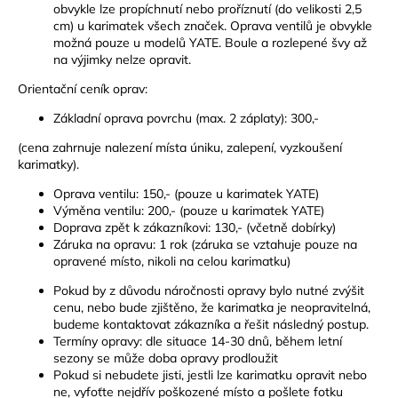
obvykle lze propíchnutí nebo proříznutí (do velikosti 2,5
cm) u karimatek všech značek. Oprava ventilů je obvykle
možná pouze u modelů YATE. Boule a rozlepené švy až
na výjimky nelze opravit.
Orientační ceník oprav:
Základní oprava povrchu (max. 2 záplaty): 300,-
(cena zahrnuje nalezení místa úniku, zalepení, vyzkoušení
karimatky).
Oprava ventilu: 150,- (pouze u karimatek YATE)
Výměna ventilu: 200,- (pouze u karimatek YATE)
Doprava zpět k zákazníkovi: 130,- (včetně dobírky)
Záruka na opravu: 1 rok (záruka se vztahuje pouze na
opravené místo, nikoli na celou karimatku)
Pokud by z důvodu náročnosti opravy bylo nutné zvýšit
cenu, nebo bude zjištěno, že karimatka je neopravitelná,
budeme kontaktovat zákazníka a řešit následný postup.
Termíny opravy: dle situace 14-30 dnů, během letní
sezony se může doba opravy prodloužit
Pokud si nebudete jisti, jestli lze karimatku opravit nebo
ne, vyfoťte nejdřív poškozené místo a pošlete fotku