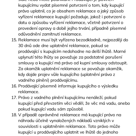
kupujícímu vydat písemné potvrzení o tom, kdy kupující
právo uplatnil, co je obsahem reklamace a jaký způsob
vyřízení reklamace kupující požaduje, jakož i potvrzení o
datu a způsobu vyřízení reklamace, včetně potvrzení o
provedení opravy a době jejího trvání, případně písemné
odůvodnění zamítnutí reklamace.
Reklamace musí být vyřízena bezodkladně, nejpozději do
30 dnů ode dne uplatnění reklamace, pokud se
prodávající s kupujícím nedohodne na delší lhůtě. Marné
uplynutí této lhůty se považuje za podstatné porušení
smlouvy a kupující má právo od kupní smlouvy odstoupit.
Za okamžik uplatnění reklamace se považuje okamžik,
kdy dojde projev vůle kupujícího (uplatnění práva z
vadného plnění) prodávajícímu.
Prodávající písemně informuje kupujícího o výsledku
reklamace.
Právo z vadného plnění kupujícímu nenáleží, pokud
kupující před převzetím věci věděl, že věc má vadu, anebo
pokud kupující vadu sám způsobil.
V případě oprávněné reklamace má kupující právo na
náhradu účelně vynaložených nákladů vzniklých v
souvislosti s uplatněním reklamace. Toto právo může
kupující u prodávajícího uplatnit ve lhůtě do jednoho