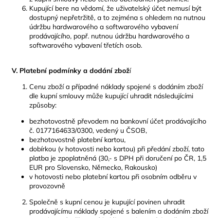
Kupující bere na vědomí, že uživatelský účet nemusí být
dostupný nepřetržitě, a to zejména s ohledem na nutnou
údržbu hardwarového a softwarového vybavení
prodávajícího, popř. nutnou údržbu hardwarového a
softwarového vybavení třetích osob.
V. Platební podmínky a dodání zbož
í
Cenu zboží a případné náklady spojené s dodáním zboží
dle kupní smlouvy může kupující uhradit následujícími
způsoby:
bezhotovostně převodem na bankovní účet prodávajícího
č. 0177164633/0300, vedený u ČSOB,
bezhotovostně platební kartou,
dobírkou (v hotovosti nebo kartou) při předání zboží, tato
platba je zpoplatněná (30,- s DPH při doručení po ČR, 1,5
EUR pro Slovensko, Německo, Rakousko)
v hotovosti nebo platební kartou při osobním odběru v
provozovně
Společně s kupní cenou je kupující povinen uhradit
prodávajícímu náklady spojené s balením a dodáním zboží