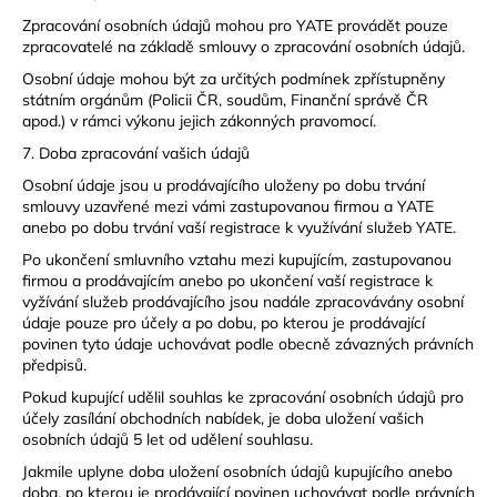
Zpracování osobních údajů mohou pro YATE provádět pouze
zpracovatelé na základě smlouvy o zpracování osobních údajů.
Osobní údaje mohou být za určitých podmínek zpřístupněny
státním orgánům (Policii ČR, soudům, Finanční správě ČR
apod.) v rámci výkonu jejich zákonných pravomocí.
7. Doba zpracování vašich údajů
Osobní údaje jsou u prodávajícího uloženy po dobu trvání
smlouvy uzavřené mezi vámi zastupovanou firmou a YATE
anebo po dobu trvání vaší registrace k využívání služeb YATE.
Po ukončení smluvního vztahu mezi kupujícím, zastupovanou
firmou a prodávajícím anebo po ukončení vaší registrace k
vyžívání služeb prodávajícího jsou nadále zpracovávány osobní
údaje pouze pro účely a po dobu, po kterou je prodávající
povinen tyto údaje uchovávat podle obecně závazných právních
předpisů.
Pokud kupující udělil souhlas ke zpracování osobních údajů pro
účely zasílání obchodních nabídek, je doba uložení vašich
osobních údajů 5 let od udělení souhlasu.
Jakmile uplyne doba uložení osobních údajů kupujícího anebo
doba, po kterou je prodávající povinen uchovávat podle právních