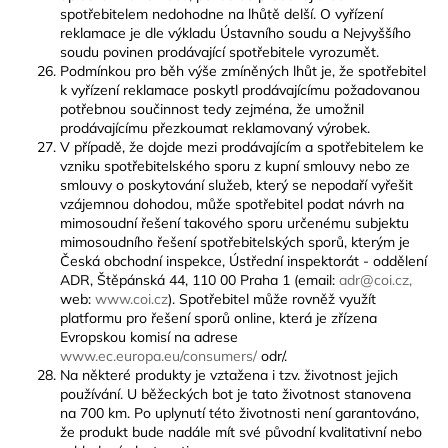
spotřebitelem nedohodne na lhůtě delší. O vyřízení
reklamace je dle výkladu Ústavního soudu a Nejvyššího
soudu povinen prodávající spotřebitele vyrozumět.
Podmínkou pro běh výše zmíněných lhůt je, že spotřebitel
k vyřízení reklamace poskytl prodávajícímu požadovanou
potřebnou součinnost tedy zejména, že umožnil
prodávajícímu přezkoumat reklamovaný výrobek.
V případě, že dojde mezi prodávajícím a spotřebitelem ke
vzniku spotřebitelského sporu z kupní smlouvy nebo ze
smlouvy o poskytování služeb, který se nepodaří vyřešit
vzájemnou dohodou, může spotřebitel podat návrh na
mimosoudní řešení takového sporu určenému subjektu
mimosoudního řešení spotřebitelských sporů, kterým je
Česká obchodní inspekce, Ústřední inspektorát - oddělení
ADR, Štěpánská 44, 110 00 Praha 1 (email:
adr@coi.cz,
web:
www.coi.cz
). Spotřebitel může rovněž využít
platformu pro řešení sporů online, která je zřízena
Evropskou komisí na adrese
www.ec.europa.eu/consumers/
odr/.
Na některé produkty je vztažena i tzv. životnost jejich
používání. U běžeckých bot je tato životnost stanovena
na 700 km. Po uplynutí této životnosti není garantováno,
že produkt bude nadále mít své původní kvalitativní nebo