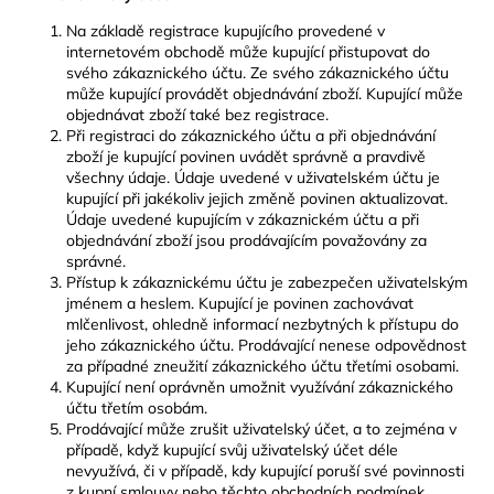
Na základě registrace kupujícího provedené v
internetovém obchodě může kupující přistupovat do
svého zákaznického účtu. Ze svého zákaznického účtu
může kupující provádět objednávání zboží. Kupující může
objednávat zboží také bez registrace.
Při registraci do zákaznického účtu a při objednávání
zboží je kupující povinen uvádět správně a pravdivě
všechny údaje. Údaje uvedené v uživatelském účtu je
kupující při jakékoliv jejich změně povinen aktualizovat.
Údaje uvedené kupujícím v zákaznickém účtu a při
objednávání zboží jsou prodávajícím považovány za
správné.
Přístup k zákaznickému účtu je zabezpečen uživatelským
jménem a heslem. Kupující je povinen zachovávat
mlčenlivost, ohledně informací nezbytných k přístupu do
jeho zákaznického účtu. Prodávající nenese odpovědnost
za případné zneužití zákaznického účtu třetími osobami.
Kupující není oprávněn umožnit využívání zákaznického
účtu třetím osobám.
Prodávající může zrušit uživatelský účet, a to zejména v
případě, když kupující svůj uživatelský účet déle
nevyužívá, či v případě, kdy kupující poruší své povinnosti
z kupní smlouvy nebo těchto obchodních podmínek.