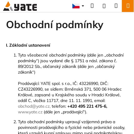
K
Přejít
Hledat
Náku
M
Přihlášení
na
o
obsah
Zpět
Zpět
košík
š
Obchodní podmínky
í
C
k
o
I. Základní ustanovení
p
o
Tyto všeobecné obchodní podmínky (dále jen „obchodní
podmínky“) jsou vydané dle § 1751 a násl. zákona č.
t
89/2012 Sb., občanský zákoník (dále jen „občanský
ř
zákoník“)
e
Prodávající: YATE spol. s r.o., IČ: 43226990, DIČ:
b
CZ43226990, se sídlem: Brněnská 371, 500 06 Hradec
u
Králové, zapsané u Krajského soudu v Hradci Králové,
oddíl C, vložka 11717, dne 11. 11. 1991, email:
j
obchod@yate.cz,
telefon:
+420 495 221 475-6,
e
www.yate.cz
(dále jen „prodávající“).
t
Tyto obchodní podmínky upravují vzájemná práva a
e
povinnosti prodávajícího a fyzické nebo právnické osoby,
n
která uzavírá kupní smlouvu mimo svoji podnikatelskou