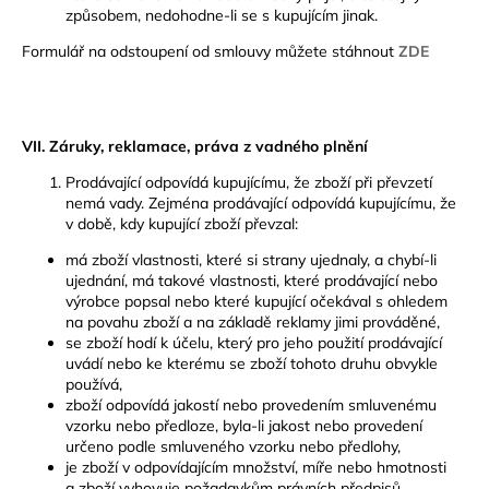
způsobem, nedohodne-li se s kupujícím jinak.
Formulář na odstoupení od smlouvy můžete stáhnout
ZDE
VII. Záruky, reklamace, práva z vadného plnění
Prodávající odpovídá kupujícímu, že zboží při převzetí
nemá vady. Zejména prodávající odpovídá kupujícímu, že
v době, kdy kupující zboží převzal:
má zboží vlastnosti, které si strany ujednaly, a chybí-li
ujednání, má takové vlastnosti, které prodávající nebo
výrobce popsal nebo které kupující očekával s ohledem
na povahu zboží a na základě reklamy jimi prováděné,
se zboží hodí k účelu, který pro jeho použití prodávající
uvádí nebo ke kterému se zboží tohoto druhu obvykle
používá,
zboží odpovídá jakostí nebo provedením smluvenému
vzorku nebo předloze, byla-li jakost nebo provedení
určeno podle smluveného vzorku nebo předlohy,
je zboží v odpovídajícím množství, míře nebo hmotnosti
a zboží vyhovuje požadavkům právních předpisů.