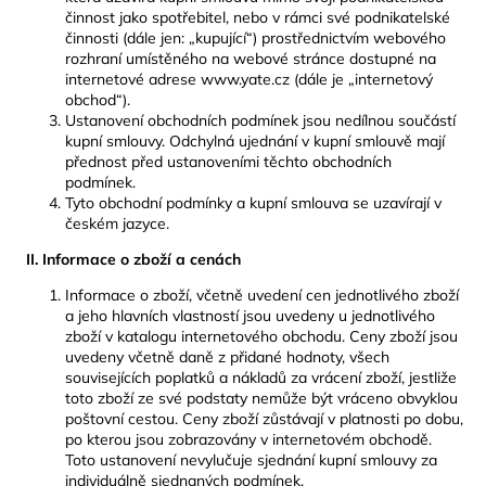
činnost jako spotřebitel, nebo v rámci své podnikatelské
a
činnosti (dále jen: „kupující“) prostřednictvím webového
j
rozhraní umístěného na webové stránce dostupné na
í
internetové adrese www.yate.cz (dále je „internetový
obchod“).
t
Ustanovení obchodních podmínek jsou nedílnou součástí
?
kupní smlouvy. Odchylná ujednání v kupní smlouvě mají
přednost před ustanoveními těchto obchodních
podmínek.
Tyto obchodní podmínky a kupní smlouva se uzavírají v
českém jazyce.
HLEDAT
II. Informace o zboží a cenách
Informace o zboží, včetně uvedení cen jednotlivého zboží
a jeho hlavních vlastností jsou uvedeny u jednotlivého
zboží v katalogu internetového obchodu. Ceny zboží jsou
D
uvedeny včetně daně z přidané hodnoty, všech
o
souvisejících poplatků a nákladů za vrácení zboží, jestliže
p
toto zboží ze své podstaty nemůže být vráceno obvyklou
o
poštovní cestou. Ceny zboží zůstávají v platnosti po dobu,
r
po kterou jsou zobrazovány v internetovém obchodě.
Toto ustanovení nevylučuje sjednání kupní smlouvy za
u
individuálně sjednaných podmínek.