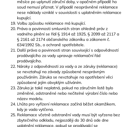
měsíce po uplynutí záruční doby, v opačném případě ho
soud nemusí přiznat. V případě neoprávněné reklamace
nese náklady vzniklé v souvislosti s uplatněním reklamace
kupující.
Volbu způsobu reklamace má kupující.
Práva a povinnosti smluvních stran ohledně práv z
vadného plnění se řídí § 1914 až 1925, § 2099 až 2117 a
§ 2161 až 2174 občanského zákoníku a zákonem č.
634/1992 Sb., o ochraně spotřebitele.
Další práva a povinnosti stran související s odpovědností
prodávajícího za vady upravuje reklamační řád
prodávajícího.
Nároky z odpovědnosti za vady a ze záruky (reklamace)
se nevztahují na závady způsobené nesprávným
používáním. Záruka se nevztahuje na opotřebení věci
způsobené jejím obvyklým užíváním.
Záruka je také neplatná, pokud na záručním listě bylo
změněné, odstraněné nebo nečitelné výrobní číslo nebo
název modelu.
Lhůta pro vyřízení reklamace začíná běžet okamžikem,
kdy je vada vytčena.
Reklamace včetně odstranění vady musí být vyřzena bez
zbytečného odkladu, nejpozději do 30 dnů ode dne
uplatnění reklamace, pokud se prodávající se