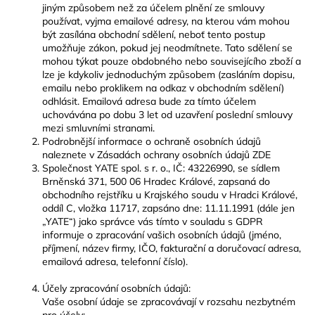
jiným způsobem než za účelem plnění ze smlouvy
používat, vyjma emailové adresy, na kterou vám mohou
být zasílána obchodní sdělení, neboť tento postup
umožňuje zákon, pokud jej neodmítnete. Tato sdělení se
mohou týkat pouze obdobného nebo souvisejícího zboží a
lze je kdykoliv jednoduchým způsobem (zasláním dopisu,
emailu nebo proklikem na odkaz v obchodním sdělení)
odhlásit. Emailová adresa bude za tímto účelem
uchovávána po dobu 3 let od uzavření poslední smlouvy
mezi smluvními stranami.
Podrobnější informace o ochraně osobních údajů
naleznete v Zásadách ochrany osobních údajů ZDE
Společnost YATE spol. s r. o., IČ: 43226990, se sídlem
Brněnská 371, 500 06 Hradec Králové, zapsaná do
obchodního rejstříku u Krajského soudu v Hradci Králové,
oddíl C, vložka 11717, zapsáno dne: 11.11.1991 (dále jen
„YATE“) jako správce vás tímto v souladu s GDPR
informuje o zpracování vašich osobních údajů (jméno,
příjmení, název firmy, IČO, fakturační a doručovací adresa,
emailová adresa, telefonní číslo).
Účely zpracování osobních údajů:
Vaše osobní údaje se zpracovávají v rozsahu nezbytném
pro účely: