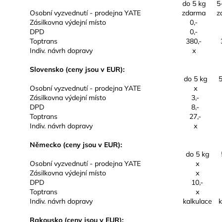
do 5 kg
5
Osobní vyzvednutí - prodejna YATE
zdarma
z
Zásilkovna výdejní místo
0,-
DPD
0,-
Toptrans
380,-
Indiv. návrh dopravy
x
Slovensko (ceny jsou v EUR):
do 5 kg
5
Osobní vyzvednutí - prodejna YATE
x
Zásilkovna výdejní místo
3,-
DPD
8,-
Toptrans
27,-
Indiv. návrh dopravy
x
Německo (ceny jsou v EUR):
do 5 kg
Osobní vyzvednutí - prodejna YATE
x
Zásilkovna výdejní místo
x
DPD
10,-
Toptrans
x
Indiv. návrh dopravy
kalkulace
k
Rakousko (ceny jsou v EUR):