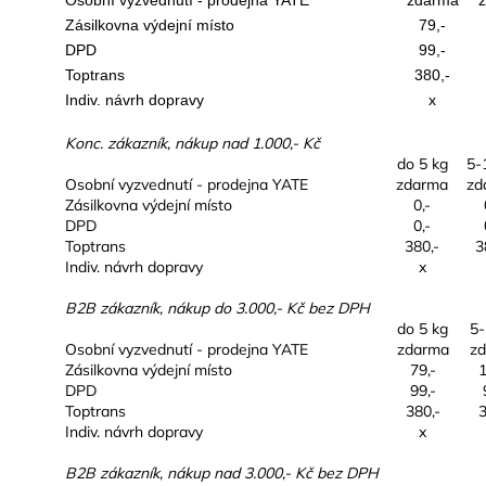
Zásilkovna výdejní místo
79,-
DPD
99,-
Toptrans
380,-
Indiv. návrh dopravy
x
Konc. zákazník, nákup nad 1.000,- Kč
do 5 kg
5-
Osobní vyzvednutí - prodejna YATE
zdarma
zd
Zásilkovna výdejní místo
0,-
DPD
0,-
Toptrans
380,-
3
Indiv. návrh dopravy
x
B2B zákazník, nákup do 3.000,- Kč bez DPH
do 5 kg
5-
Osobní vyzvednutí - prodejna YATE
zdarma
z
Zásilkovna výdejní místo
79,-
1
DPD
99,-
Toptrans
380,-
3
Indiv. návrh dopravy
x
B2B zákazník, nákup nad 3.000,- Kč bez DPH