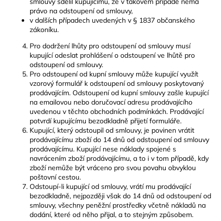
smlouvy sdělil kupujícímu, že v takovém případě nemá
právo na odstoupení od smlouvy,
v dalších případech uvedených v § 1837 občanského
zákoníku.
Pro dodržení lhůty pro odstoupení od smlouvy musí
kupující odeslat prohlášení o odstoupení ve lhůtě pro
odstoupení od smlouvy.
Pro odstoupení od kupní smlouvy může kupující využít
vzorový formulář k odstoupení od smlouvy poskytovaný
prodávajícím. Odstoupení od kupní smlouvy zašle kupující
na emailovou nebo doručovací adresu prodávajícího
uvedenou v těchto obchodních podmínkách. Prodávající
potvrdí kupujícímu bezodkladně přijetí formuláře.
Kupující, který odstoupil od smlouvy, je povinen vrátit
prodávajícímu zboží do 14 dnů od odstoupení od smlouvy
prodávajícímu. Kupující nese náklady spojené s
navrácením zboží prodávajícímu, a to i v tom případě, kdy
zboží nemůže být vráceno pro svou povahu obvyklou
poštovní cestou.
Odstoupí-li kupující od smlouvy, vrátí mu prodávající
bezodkladně, nejpozději však do 14 dnů od odstoupení od
smlouvy, všechny peněžní prostředky včetně nákladů na
dodání, které od něho přijal, a to stejným způsobem.