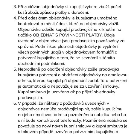
Při zadávání objednávky si kupující vybere zboží, počet
kusů zboží, způsob platby a doručení.
Před odesláním objednávky je kupujícímu umožněno
kontrolovat a měnit údaje, které do objednávky vložil.
Objednávku odešle kupující prodávajícímu kliknutím na
tlačítko OBJEDNAT S POVINNOSTÍ PLATBY. Údaje
uvedené v objednávce jsou prodávajícím považovány za
správné. Podmínkou platnosti objednávky je vyplnění
všech povinných údajů v objednávkovém formuláři a
potvrzení kupujícího o tom, že se seznámil s těmito
obchodními podmínkami.
Neprodleně po obdržení objednávky zašle prodávající
kupujícímu potvrzení o obdržení objednávky na emailovou
adresu, kterou kupující při objednání zadal. Toto potvrzení
je automatické a nepovažuje se za uzavření smlouvy.
Kupní smlouva je uzavřena až po přijetí objednávky
prodávajícím.
V případě, že některý z požadavků uvedených v
objednávce nemůže prodávající splnit, zašle kupujícímu
na jeho emailovou adresu pozměněnou nabídku nebo ho
s ní bude kontaktovat telefonicky. Pozměněná nabídka se
považuje za nový návrh kupní smlouvy a kupní smlouva je
v takovém případě uzavřena potvrzením kupujícího o