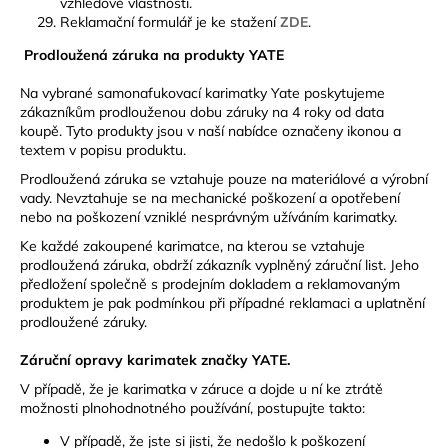
vzhledové vlastnosti.
Reklamační formulář je ke stažení
ZDE
.
Prodloužená záruka na produkty YATE
Na vybrané samonafukovací karimatky Yate poskytujeme
zákazníkům prodlouženou dobu záruky na 4 roky od data
koupě. Tyto produkty jsou v naší nabídce označeny ikonou a
textem v popisu produktu.
Prodloužená záruka se vztahuje pouze na materiálové a výrobní
vady. Nevztahuje se na mechanické poškození a opotřebení
nebo na poškození vzniklé nesprávným užíváním karimatky.
Ke každé zakoupené karimatce, na kterou se vztahuje
prodloužená záruka, obdrží zákazník vyplněný záruční list. Jeho
předložení společně s prodejním dokladem a reklamovaným
produktem je pak podmínkou při případné reklamaci a uplatnění
prodloužené záruky.
Záruční opravy karimatek značky YATE.
V případě, že je karimatka v záruce a dojde u ní ke ztrátě
možnosti plnohodnotného používání, postupujte takto:
V případě, že jste si jisti, že nedošlo k poškození