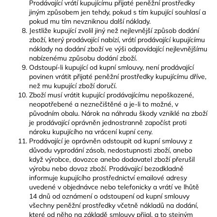
Prodávající vrátí kupujícímu přijaté peněžní prostředky
jiným způsobem jen tehdy, pokud s tím kupující souhlasí a
pokud mu tím nevzniknou další náklady.
Jestliže kupující zvolil jiný než nejlevnější způsob dodání
zboží, který prodávající nabízí, vrátí prodávající kupujícímu
náklady na dodání zboží ve výši odpovídající nejlevnějšímu
nabízenému způsobu dodání zboží.
Odstoupí-li kupující od kupní smlouvy, není prodávající
povinen vrátit přijaté peněžní prostředky kupujícímu dříve,
než mu kupující zboží doručí.
Zboží musí vrátit kupující prodávajícímu nepoškozené,
neopotřebené a neznečištěné a je-li to možné, v
původním obalu. Nárok na náhradu škody vzniklé na zboží
je prodávající oprávněn jednostranně započíst proti
nároku kupujícího na vrácení kupní ceny.
Prodávající je oprávněn odstoupit od kupní smlouvy z
důvodu vyprodání zásob, nedostupnosti zboží, anebo
když výrobce, dovozce anebo dodavatel zboží přerušil
výrobu nebo dovoz zboží. Prodávající bezodkladně
informuje kupujícího prostřednictví emailové adresy
uvedené v objednávce nebo telefonicky a vrátí ve lhůtě
14 dnů od oznámení o odstoupení od kupní smlouvy
všechny peněžní prostředky včetně nákladů na dodání,
které od něho na základě smlouvy přijal, a to stejným