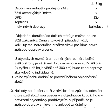
do 5 kg
Osobní vyzvednutí - prodejna YATE
x
Zásilkovna výdejní místo
x
DPD
12,-
Toptrans
x
Indiv. návrh dopravy
kalkulace
Objednání doručení do dalších států je možné pouze
B2B zákazníky. Cenu v takových případech vždy
kalkulujeme individuálně a zákazníkovi posíláme návrh
způsobu dopravy a cenu.
U atypických rozměrů a nadměrných rozměrů balíků
(délka strany je větší než 175 cm nebo součet 2x šířka +
2x výška + délka je větší než 300 cm) bude cena dopravy
zkalkulována individuálně.
Volba způsobu dodání se provádí během objednávání
zboží.
Náklady na dodání zboží v závislosti na způsobu odeslání
a převzetí zboží jsou uvedeny v objednávce kupujícího a v
potvrzení objednávky prodávajícím. V případě, že je
způsob dopravy smluven na základě zvláštního