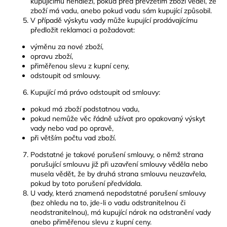
kupujícímu nenáleží, pokud před převzetím zboží věděl, že
zboží má vadu, anebo pokud vadu sám kupující způsobil.
V případě výskytu vady může kupující prodávajícímu
předložit reklamaci a požadovat:
výměnu za nové zboží,
opravu zboží,
přiměřenou slevu z kupní ceny,
odstoupit od smlouvy.
Kupující má právo odstoupit od smlouvy:
pokud má zboží podstatnou vadu,
pokud nemůže věc řádně užívat pro opakovaný výskyt
vady nebo vad po opravě,
při větším počtu vad zboží.
Podstatné je takové porušení smlouvy, o němž strana
porušující smlouvu již při uzavření smlouvy věděla nebo
musela vědět, že by druhá strana smlouvu neuzavřela,
pokud by toto porušení předvídala.
U vady, která znamená nepodstatné porušení smlouvy
(bez ohledu na to, jde-li o vadu odstranitelnou či
neodstranitelnou), má kupující nárok na odstranění vady
anebo přiměřenou slevu z kupní ceny.