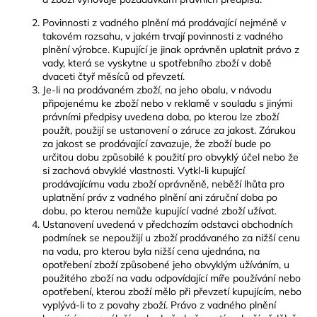
Povinnosti z vadného plnění má prodávající nejméně v
takovém rozsahu, v jakém trvají povinnosti z vadného
plnění výrobce. Kupující je jinak oprávněn uplatnit právo z
vady, která se vyskytne u spotřebního zboží v době
dvaceti čtyř měsíců od převzetí.
Je-li na prodávaném zboží, na jeho obalu, v návodu
připojenému ke zboží nebo v reklamě v souladu s jinými
právními předpisy uvedena doba, po kterou lze zboží
použít, použijí se ustanovení o záruce za jakost. Zárukou
za jakost se prodávající zavazuje, že zboží bude po
určitou dobu způsobilé k použití pro obvyklý účel nebo že
si zachová obvyklé vlastnosti. Vytkl-li kupující
prodávajícímu vadu zboží oprávněně, neběží lhůta pro
uplatnění práv z vadného plnění ani záruční doba po
dobu, po kterou nemůže kupující vadné zboží užívat.
Ustanovení uvedená v předchozím odstavci obchodních
podmínek se nepoužijí u zboží prodávaného za nižší cenu
na vadu, pro kterou byla nižší cena ujednána, na
opotřebení zboží způsobené jeho obvyklým užíváním, u
použitého zboží na vadu odpovídající míře používání nebo
opotřebení, kterou zboží mělo při převzetí kupujícím, nebo
vyplývá-li to z povahy zboží. Právo z vadného plnění