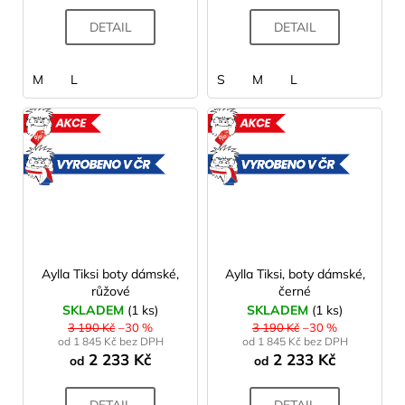
DETAIL
DETAIL
M
L
S
M
L
AKCE
AKCE
VYROBENO
VYROBE
V ČR
V ČR
Aylla Tiksi boty dámské,
Aylla Tiksi, boty dámské,
růžové
černé
SKLADEM
(1 ks)
SKLADEM
(1 ks)
3 190 Kč
–30 %
3 190 Kč
–30 %
od 1 845 Kč bez DPH
od 1 845 Kč bez DPH
2 233 Kč
2 233 Kč
od
od
DETAIL
DETAIL