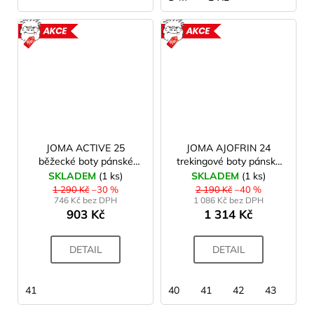
AKCE
AKCE
JOMA ACTIVE 25
JOMA AJOFRIN 24
běžecké boty pánské
trekingové boty pánské
black
camel
SKLADEM
(1 ks)
SKLADEM
(1 ks)
1 290 Kč
–30 %
2 190 Kč
–40 %
746 Kč bez DPH
1 086 Kč bez DPH
903 Kč
1 314 Kč
DETAIL
DETAIL
41
40
41
42
43
44