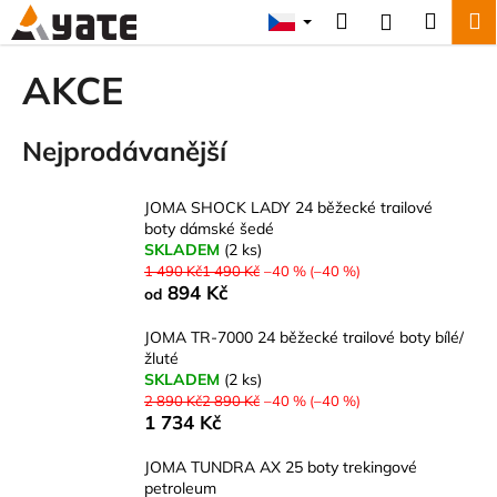
K
Přejít
Hledat
Náku
M
Přihlášení
na
o
obsah
Zpět
Zpět
košík
š
AKCE
í
C
k
Nejprodávanější
o
p
o
JOMA SHOCK LADY 24 běžecké trailové
boty dámské šedé
t
SKLADEM
(2 ks)
ř
1 490 Kč1 490 Kč
–40 % (–40 %)
e
894 Kč
od
b
JOMA TR-7000 24 běžecké trailové boty bílé/
u
žluté
j
SKLADEM
(2 ks)
2 890 Kč2 890 Kč
–40 % (–40 %)
e
1 734 Kč
t
e
JOMA TUNDRA AX 25 boty trekingové
petroleum
n