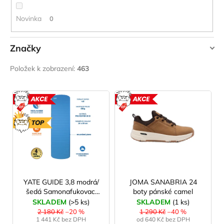
č
u
Novinka
0
j
e
m
Značky
e
YATE
Položek k zobrazení:
463
JOMA
V
SIERRA
25
ý
AKCE
AKCE
BĚŽECKÉ
p
TRAILOVÉ
TOP
BOTY
i
PÁNSKÉ
s
BLUE
p
1
603
r
Kč
o
YATE GUIDE 3,8 modrá/
JOMA SANABRIA 24
Původně:
šedá Samonafukovací
boty pánské camel
2
d
karimatka
290
SKLADEM
(>5 ks)
SKLADEM
(1 ks)
u
Kč
2 180 Kč
–20 %
1 290 Kč
–40 %
1 441 Kč bez DPH
od 640 Kč bez DPH
k