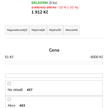
SKLADEM
(3 ks)
a
2 390 Kč2 390 Kč
–20 % (–20 %)
j
1 912 Kč
í
Ř
t
a
?
Nejprodávanější
Nejlevnější
Nejdražší
Abecedně
z
e
n
Cena
í
HLEDAT
51
Kč
6000
Kč
p
r
o
D
d
o
u
p
Na skladě
457
o
k
r
t
u
ů
Akce
463