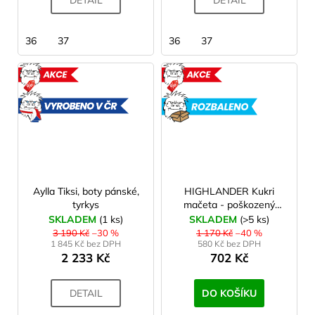
36
37
36
37
AKCE
AKCE
VYROBENO
ROZBAL
V ČR
Aylla Tiksi, boty pánské,
HIGHLANDER Kukri
tyrkys
mačeta - poškozený
obal (blistr)
SKLADEM
(1 ks)
SKLADEM
(>5 ks)
3 190 Kč
–30 %
1 170 Kč
–40 %
1 845 Kč bez DPH
580 Kč bez DPH
2 233 Kč
702 Kč
DETAIL
DO KOŠÍKU