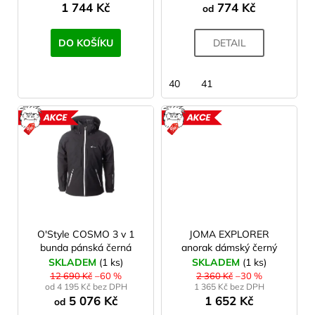
1 744 Kč
774 Kč
od
t
ů
DO KOŠÍKU
DETAIL
40
41
AKCE
AKCE
O'Style COSMO 3 v 1
JOMA EXPLORER
bunda pánská černá
anorak dámský černý
SKLADEM
(1 ks)
SKLADEM
(1 ks)
12 690 Kč
–60 %
2 360 Kč
–30 %
od 4 195 Kč bez DPH
1 365 Kč bez DPH
5 076 Kč
1 652 Kč
od