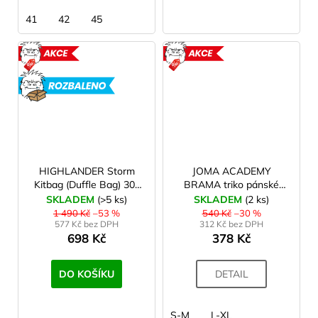
41
42
45
AKCE
AKCE
ROZBALENO
HIGHLANDER Storm
JOMA ACADEMY
Kitbag (Duffle Bag) 30 l
BRAMA triko pánské
Taška oranžová II. jakost
černé
SKLADEM
(>5 ks)
SKLADEM
(2 ks)
1 490 Kč
–53 %
540 Kč
–30 %
577 Kč bez DPH
312 Kč bez DPH
698 Kč
378 Kč
DO KOŠÍKU
DETAIL
S-M
L-XL