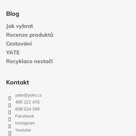
č
u
Blog
j
e
Jak vybrat
m
e
Recenze produktů
Cestování
YATE
JOMA
SIERRA
Recyklace nestačí
25
BĚŽECKÉ
TRAILOVÉ
BOTY
Kontakt
PÁNSKÉ
BLUE
yate
@
yate.cz
1
603
495 221 476
Kč
608 024 349
Původně:
Facebook
2
290
Instagram
Kč
Youtube