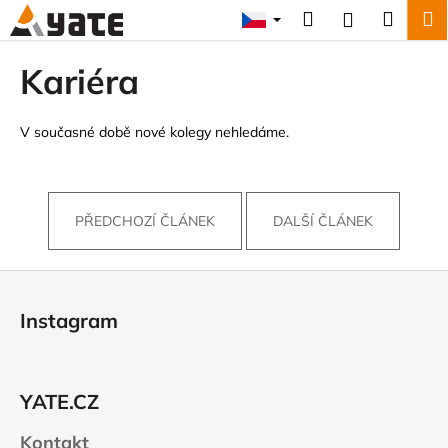
K
Přejít
Hledat
Náku
M
Přihlášení
na
o
obsah
Zpět
Zpět
košík
š
Kariéra
í
C
k
o
V současné době nové kolegy nehledáme.
p
o
t
PŘEDCHOZÍ ČLÁNEK
DALŠÍ ČLÁNEK
ř
e
Z
b
á
u
Instagram
p
j
a
e
t
t
YATE.CZ
í
e
Kontakt
n