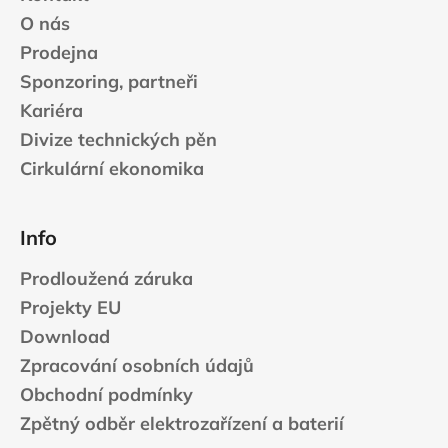
a
O nás
j
Prodejna
í
Sponzoring, partneři
t
Kariéra
?
Divize technických pěn
Cirkulární ekonomika
HLEDAT
Info
Prodloužená záruka
Projekty EU
D
Download
o
p
Zpracování osobních údajů
o
Obchodní podmínky
r
Zpětný odběr elektrozařízení a baterií
u