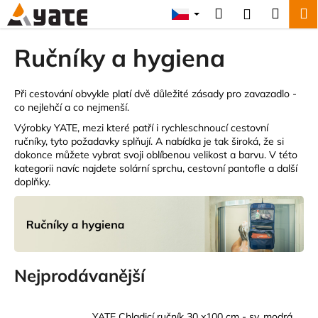
K
Přejít
Hledat
Náku
M
Přihlášení
na
o
obsah
Zpět
Zpět
košík
š
Ručníky a hygiena
í
C
k
o
Při cestování obvykle platí dvě důležité zásady pro zavazadlo -
co nejlehčí a co nejmenší.
p
Výrobky YATE, mezi které patří i rychleschnoucí cestovní
o
ručníky, tyto požadavky splňují. A nabídka je tak široká, že si
t
dokonce můžete vybrat svoji oblíbenou velikost a barvu. V této
ř
kategorii navíc najdete solární sprchu, cestovní pantofle a další
doplňky.
e
b
u
j
e
Nejprodávanější
t
e
n
YATE Chladicí ručník 30 x100 cm - sv. modrá