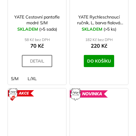
YATE Cestovní pantofle
YATE Rychleschnoucí
modré S/M
ručník, L, barva fialová,
60x90 cm
SKLADEM
(>5 sada)
SKLADEM
(>5 ks)
58 Kč bez DPH
182 Kč bez DPH
70 Kč
220 Kč
DETAIL
DO KOŠÍKU
S/M
L/XL
AKCE
NOVINK