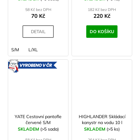
58 Kč bez DPH
182 Kč bez DPH
70 Kč
220 Kč
DETAIL
DO KOŠÍKU
S/M
L/XL
VYROBENO
V ČR
YATE Cestovní pantofle
HIGHLANDER Skládací
červené S/M
kanystr na vodu 10 l
SKLADEM
(>5 sada)
SKLADEM
(>5 ks)
58 Kč bez DPH
264 Kč bez DPH