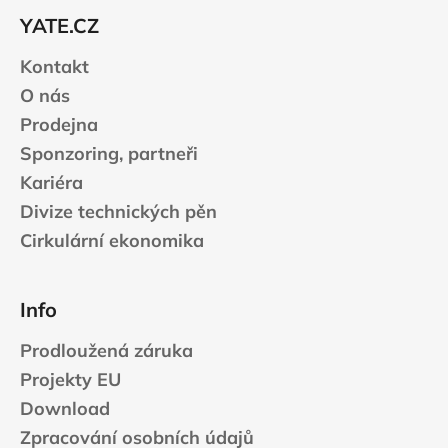
r
t
v
YATE.CZ
í
k
Kontakt
y
v
O nás
ý
Prodejna
p
Sponzoring, partneři
i
s
Kariéra
u
Divize technických pěn
Cirkulární ekonomika
Info
Prodloužená záruka
Projekty EU
Download
Zpracování osobních údajů