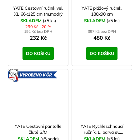
YATE Cestovní ručník vel.
YATE plážový ručník,
XL 66x125 cm tm.modrý
180x90 cm
SKLADEM
(>5 ks)
SKLADEM
(>5 ks)
290 Kč
–20 %
192 Kč bez DPH
397 Kč bez DPH
232 Kč
480 Kč
DO KOŠÍKU
DO KOŠÍKU
VYROBENO
V ČR
YATE Cestovní pantofle
YATE Rychleschnoucí
žluté S/M
ručník, L, barva sv.
zelená, 60x90 cm
SKLADEM
(>5 sada)
SKLADEM
(>5 ks)