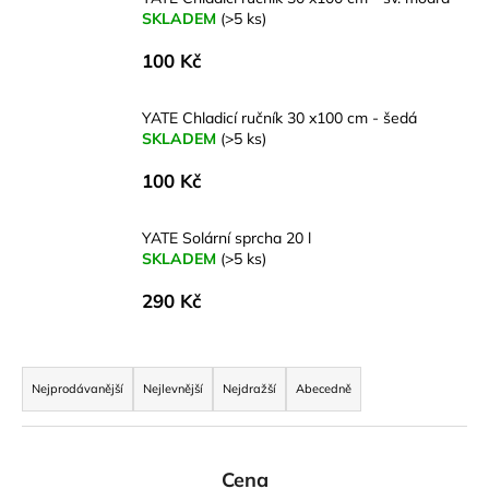
SKLADEM
(>5 ks)
a
j
100 Kč
í
t
YATE Chladicí ručník 30 x100 cm - šedá
?
SKLADEM
(>5 ks)
100 Kč
YATE Solární sprcha 20 l
HLEDAT
SKLADEM
(>5 ks)
290 Kč
D
Ř
o
a
Nejprodávanější
Nejlevnější
Nejdražší
Abecedně
p
z
o
r
e
u
n
Cena