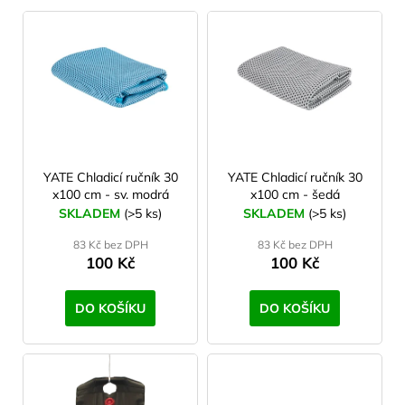
V
ý
p
i
s
p
r
o
YATE Chladicí ručník 30
YATE Chladicí ručník 30
x100 cm - sv. modrá
x100 cm - šedá
d
SKLADEM
(>5 ks)
SKLADEM
(>5 ks)
u
83 Kč bez DPH
83 Kč bez DPH
k
100 Kč
100 Kč
t
ů
DO KOŠÍKU
DO KOŠÍKU