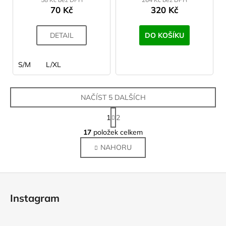
70 Kč
320 Kč
DETAIL
DO KOŠÍKU
S/M
L/XL
NAČÍST 5 DALŠÍCH
S
1
2
t
O
r
17
položek celkem
v
á
NAHORU
l
n
k
á
o
d
Z
v
a
á
á
c
Instagram
n
p
í
í
p
a