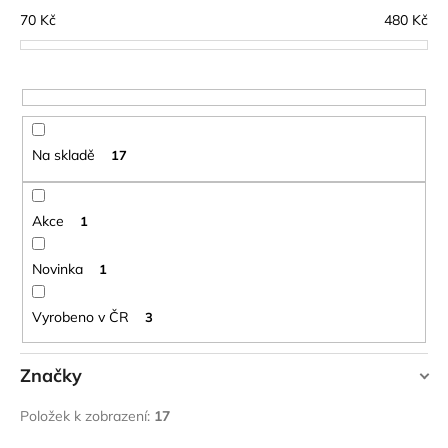
č
í
70
Kč
480
Kč
u
p
j
r
e
o
m
e
d
u
Na skladě
17
k
LAKEN
LÁHEV
t
HLINÍK
ů
Akce
1
FUTURA
1500
ML
Novinka
1
MODRÁ
379
Vyrobeno v ČR
Kč
3
Značky
HIGHLANDER
Položek k zobrazení:
17
YATE