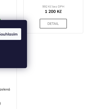
992 Kč bez DPH
1 200 Kč
DETAIL
Souhlasím
d:
SS00603
 zelená
)