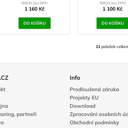
959 Kč bez DPH
909 Kč bez DPH
1 160 Kč
1 100 Kč
DO KOŠÍKU
DO KOŠÍKU
11
položek celke
O
v
l
á
d
.CZ
Info
a
c
kt
Prodloužená záruka
í
Projekty EU
p
r
jna
Download
v
oring, partneři
Zpracování osobních ú
k
ra
Obchodní podmínky
y