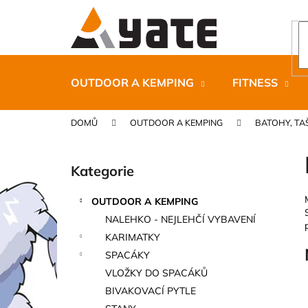
K
Přejít
na
o
obsah
Zpět
Zpět
š
do
do
í
k
obchodu
obchodu
OUTDOOR A KEMPING
FITNESS
DOMŮ
OUTDOOR A KEMPING
BATOHY, TA
P
o
Kategorie
Přeskočit
s
kategorie
t
OUTDOOR A KEMPING
r
CARNOSPORT GEL 100 ML
NALEHKO - NEJLEHČÍ VYBAVENÍ
a
899 Kč
KARIMATKY
n
SPACÁKY
n
VLOŽKY DO SPACÁKŮ
í
BIVAKOVACÍ PYTLE
p