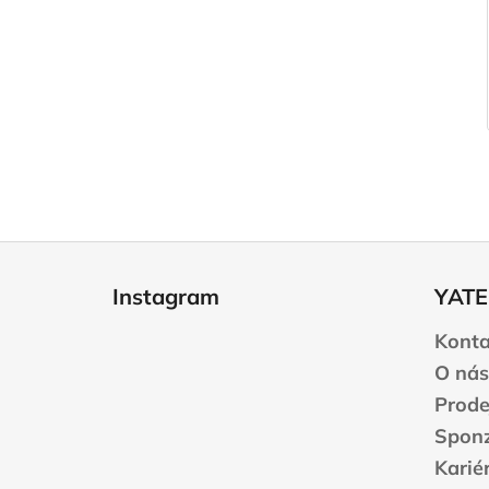
Z
á
Instagram
YATE
p
a
Konta
t
O nás
í
Prode
Sponz
Karié