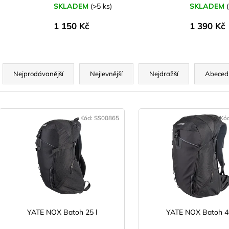
SKLADEM
(>5 ks)
SKLADEM
1 150 Kč
1 390 Kč
Ř
a
Nejprodávanější
Nejlevnější
Nejdražší
Abeced
z
e
V
n
ý
Kód:
SS00865
Kó
p
p
r
s
o
p
d
r
u
o
k
d
YATE NOX Batoh 25 l
YATE NOX Batoh 4
t
u