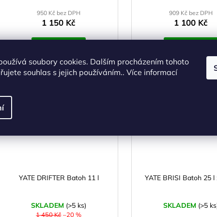
950 Kč bez DPH
909 Kč bez DPH
1 150 Kč
1 100 Kč
DO KOŠÍKU
DO KOŠÍKU
používá soubory cookies. Dalším procházením tohoto
ujete souhlas s jejich používáním.. Více informací
Kód:
SS00813
Kó
AKCE
í
YATE DRIFTER Batoh 11 l
YATE BRISI Batoh 25 l
SKLADEM
(>5 ks)
SKLADEM
(>5 ks
1 450 Kč
–20 %