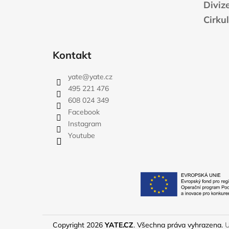
Diviz
Cirku
Kontakt
yate
@
yate.cz
495 221 476
608 024 349
Facebook
Instagram
Youtube
Copyright 2026
YATE.CZ
. Všechna práva vyhrazena.
U