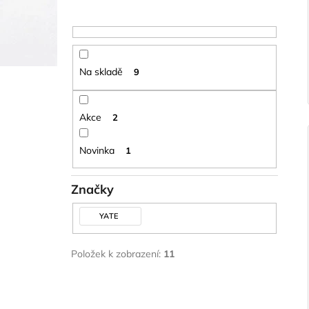
Na skladě
9
Akce
2
Novinka
1
Značky
YATE
Položek k zobrazení:
11