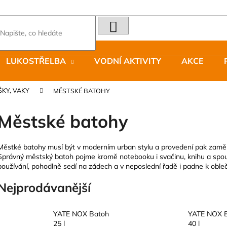
HLEDAT
Co potřebujete najít?
LUKOSTŘELBA
VODNÍ AKTIVITY
AKCE
Doporučujeme
ŠKY, VAKY
MĚSTSKÉ BATOHY
Městské batohy
Městké batohy musí být v moderním urban stylu a provedení pak zaměř
Správný městský batoh pojme kromě notebooku i svačinu, knihu a spoust
LAKEN LÁHEV HLINÍK FUTURA 1500
JOMA SIERRA 2
používání, pohodlně sedí na zádech a v neposlední řadě i padne k obleč
ML MODRÁ
BOTY PÁNSKÉ 
379 Kč
1 603 Kč
Nejprodávanější
Původně:
2 290
YATE NOX Batoh
YATE NOX 
25 l
40 l