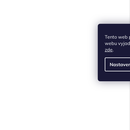
Tento web 
webu vyjadř
zde
.
Nastaven