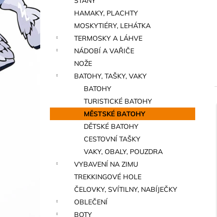
STANY
a
HAMAKY, PLACHTY
n
MOSKYTIÉRY, LEHÁTKA
e
TERMOSKY A LÁHVE
l
NÁDOBÍ A VAŘIČE
NOŽE
BATOHY, TAŠKY, VAKY
BATOHY
TURISTICKÉ BATOHY
MĚSTSKÉ BATOHY
í
DĚTSKÉ BATOHY
i
CESTOVNÍ TAŠKY
VAKY, OBALY, POUZDRA
VYBAVENÍ NA ZIMU
TREKKINGOVÉ HOLE
ČELOVKY, SVÍTILNY, NABÍJEČKY
OBLEČENÍ
BOTY