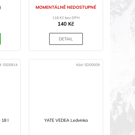
)
MOMENTÁLNĚ NEDOSTUPNÉ
116 Kč bez DPH
140 Kč
DETAIL
d:
SS00814
Kód:
SD00009
KCE
18 l
YATE VEDEA Ledvinka