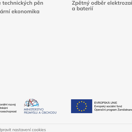
e technických pěn
Zpětný odběr elektrozař
v
a baterií
ý
lární ekonomika
p
i
s
u
pravit nastavení cookies