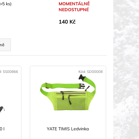
(>5 ks)
MOMENTÁLNĚ
NEDOSTUPNÉ
140 Kč
ně
d:
SS00866
Kód:
SD00008
0 l
YATE TIMIS Ledvinka