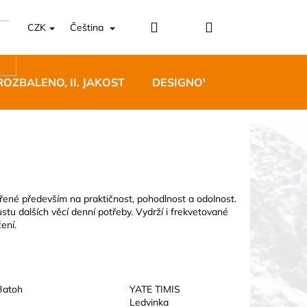
Přihlášení
Nákupní
CZK
Čeština
košík
ROZBALENO, II. JAKOST
DESIGNOVÝ NÁBYTEK
ené především na praktičnost, pohodlnost a odolnost.
u dalších věcí denní potřeby. Vydrží i frekvetované
5 BĚŽECKÉ TRAILOVÉ
ení.
BLUE
 Kč
Batoh
YATE TIMIS
Ledvinka