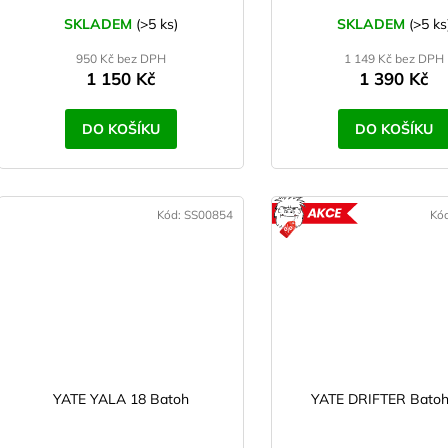
ů
k
SKLADEM
(>5 ks)
SKLADEM
(>5 ks
t
950 Kč bez DPH
1 149 Kč bez DPH
ů
1 150 Kč
1 390 Kč
DO KOŠÍKU
DO KOŠÍKU
Kód:
SS00854
Kó
A
YATE YALA 18 Batoh
YATE DRIFTER Batoh 