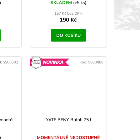
)
SKLADEM
(>5 ks)
157 Kč bez DPH
190 Kč
DO KOŠÍKU
d:
SS00602
Kód:
SS00888
NOVINKA
 modrá
YATE BENY Batoh 25 l
)
MOMENTÁLNĚ NEDOSTUPNÉ