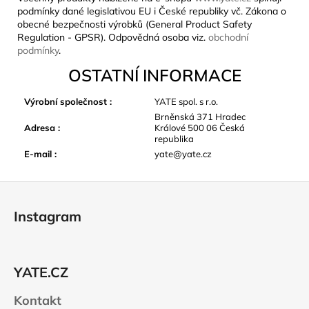
podmínky dané legislativou EU i České republiky vč. Zákona o
obecné bezpečnosti výrobků (General Product Safety
Regulation - GPSR). Odpovědná osoba viz.
obchodní
podmínky
.
OSTATNÍ INFORMACE
Výrobní společnost
:
YATE spol. s r.o.
Brněnská 371 Hradec
Adresa
:
Králové 500 06 Česká
republika
E-mail
:
yate@yate.cz
Z
á
Instagram
p
a
t
YATE.CZ
í
Kontakt