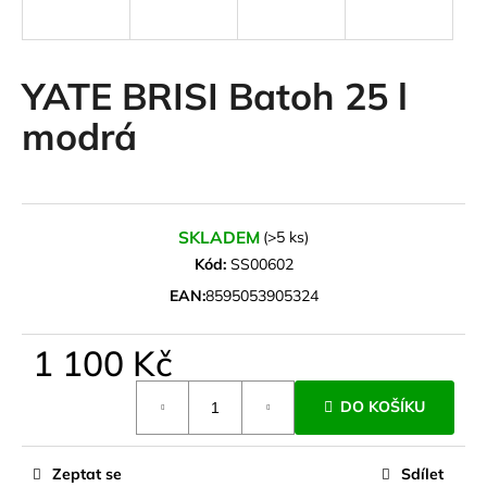
a
j
í
YATE BRISI Batoh 25 l
t
modrá
?
SKLADEM
(>5 ks)
HLEDAT
Kód:
SS00602
EAN:
8595053905324
D
1 100 Kč
o
Měrná
p
DO KOŠÍKU
cena:
o
r
u
Zeptat se
Sdílet