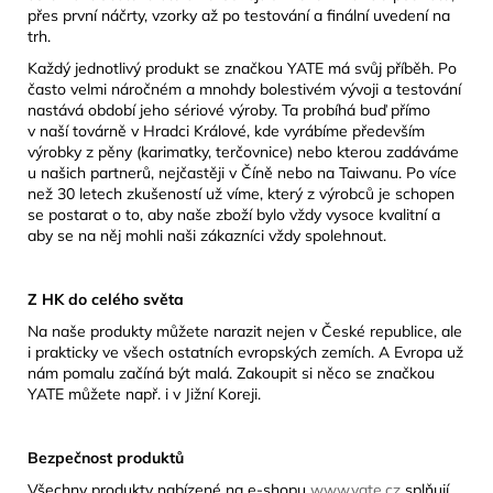
přes první náčrty, vzorky až po testování a finální uvedení na
trh.
Každý jednotlivý produkt se značkou YATE má svůj příběh. Po
často velmi náročném a mnohdy bolestivém vývoji a testování
nastává období jeho sériové výroby. Ta probíhá buď přímo
v naší továrně v Hradci Králové, kde vyrábíme především
výrobky z pěny (karimatky, terčovnice) nebo kterou zadáváme
u našich partnerů, nejčastěji v Číně nebo na Taiwanu. Po více
než 30 letech zkušeností už víme, který z výrobců je schopen
se postarat o to, aby naše zboží bylo vždy vysoce kvalitní a
aby se na něj mohli naši zákazníci vždy spolehnout.
Z HK do celého světa
Na naše produkty můžete narazit nejen v České republice, ale
i prakticky ve všech ostatních evropských zemích. A Evropa už
nám pomalu začíná být malá. Zakoupit si něco se značkou
YATE můžete např. i v Jižní Koreji.
Bezpečnost produktů
Všechny produkty nabízené na e-shopu
www.yate.cz
splňují