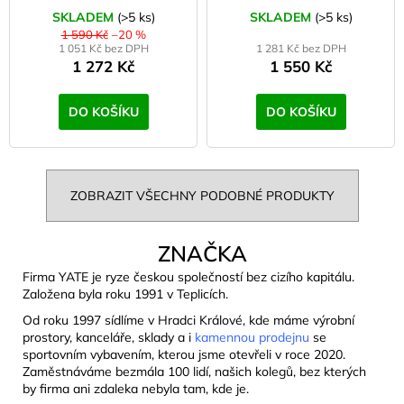
SKLADEM
(>5 ks)
SKLADEM
(>5 ks)
1 590 Kč
–20 %
1 051 Kč bez DPH
1 281 Kč bez DPH
1 272 Kč
1 550 Kč
DO KOŠÍKU
DO KOŠÍKU
ZOBRAZIT VŠECHNY PODOBNÉ PRODUKTY
ZNAČKA
Firma YATE je ryze českou společností bez cizího kapitálu.
Založena byla roku 1991 v Teplicích.
Od roku 1997 sídlíme v Hradci Králové, kde máme výrobní
prostory, kanceláře, sklady a i
kamennou prodejnu
se
sportovním vybavením, kterou jsme otevřeli v roce 2020.
Zaměstnáváme bezmála 100 lidí, našich kolegů, bez kterých
by firma ani zdaleka nebyla tam, kde je.