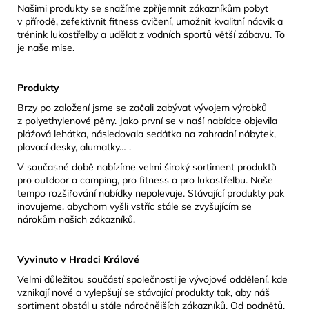
Našimi produkty se snažíme zpříjemnit zákazníkům pobyt
v přírodě, zefektivnit fitness cvičení, umožnit kvalitní nácvik a
trénink lukostřelby a udělat z vodních sportů větší zábavu. To
je naše mise.
Produkty
Brzy po založení jsme se začali zabývat vývojem výrobků
z polyethylenové pěny. Jako první se v naší nabídce objevila
plážová lehátka, následovala sedátka na zahradní nábytek,
plovací desky, alumatky… .
V současné době nabízíme velmi široký sortiment produktů
pro outdoor a camping, pro fitness a pro lukostřelbu. Naše
tempo rozšiřování nabídky nepolevuje. Stávající produkty pak
inovujeme, abychom vyšli vstříc stále se zvyšujícím se
nárokům našich zákazníků.
Vyvinuto v Hradci Králové
Velmi důležitou součástí společnosti je vývojové oddělení, kde
vznikají nové a vylepšují se stávající produkty tak, aby náš
sortiment obstál u stále náročnějších zákazníků. Od podnětů,