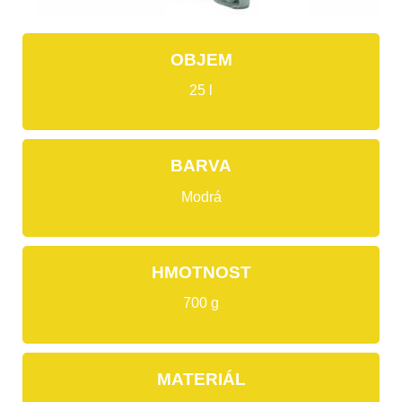
OBJEM
25 l
BARVA
Modrá
HMOTNOST
700 g
MATERIÁL