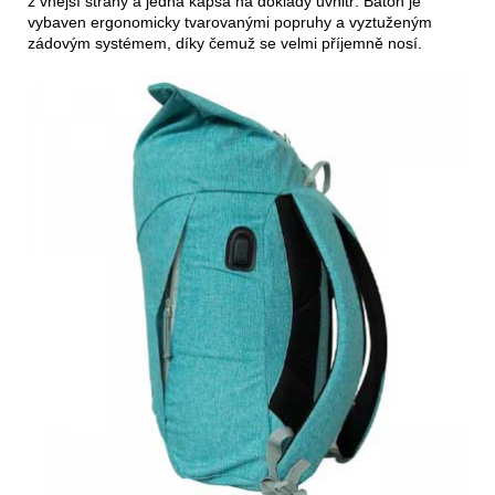
z vnější strany a jedna kapsa na doklady uvnitř. Batoh je
vybaven ergonomicky tvarovanými popruhy a vyztuženým
zádovým systémem, díky čemuž se velmi příjemně nosí.