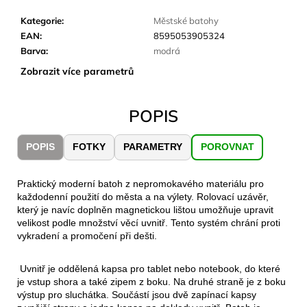
č
u
Kategorie
:
Městské batohy
j
EAN
:
8595053905324
e
Barva
:
modrá
m
Zobrazit více parametrů
e
POPIS
CARNOSPORT
GEL
100
POPIS
FOTKY
PARAMETRY
POROVNAT
ML
899
Kč
Praktický moderní batoh z nepromokavého materiálu pro
každodenní použití do města a na výlety. Rolovací uzávěr,
který je navíc doplněn magnetickou lištou umožňuje upravit
velikost podle množství věcí uvnitř. Tento systém chrání proti
vykradení a promočení při dešti.
Uvnitř je oddělená kapsa pro tablet nebo notebook, do které
je vstup shora a také zipem z boku. Na druhé straně je z boku
výstup pro sluchátka. Součástí jsou dvě zapínací kapsy