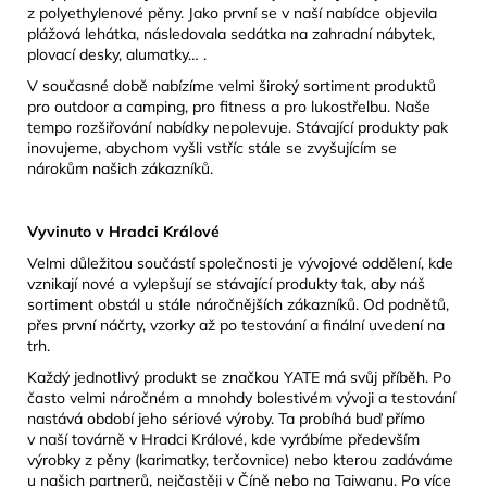
z polyethylenové pěny. Jako první se v naší nabídce objevila
plážová lehátka, následovala sedátka na zahradní nábytek,
plovací desky, alumatky… .
V současné době nabízíme velmi široký sortiment produktů
pro outdoor a camping, pro fitness a pro lukostřelbu. Naše
tempo rozšiřování nabídky nepolevuje. Stávající produkty pak
inovujeme, abychom vyšli vstříc stále se zvyšujícím se
nárokům našich zákazníků.
Vyvinuto v Hradci Králové
Velmi důležitou součástí společnosti je vývojové oddělení, kde
vznikají nové a vylepšují se stávající produkty tak, aby náš
sortiment obstál u stále náročnějších zákazníků. Od podnětů,
přes první náčrty, vzorky až po testování a finální uvedení na
trh.
Každý jednotlivý produkt se značkou YATE má svůj příběh. Po
často velmi náročném a mnohdy bolestivém vývoji a testování
nastává období jeho sériové výroby. Ta probíhá buď přímo
v naší továrně v Hradci Králové, kde vyrábíme především
výrobky z pěny (karimatky, terčovnice) nebo kterou zadáváme
u našich partnerů, nejčastěji v Číně nebo na Taiwanu. Po více