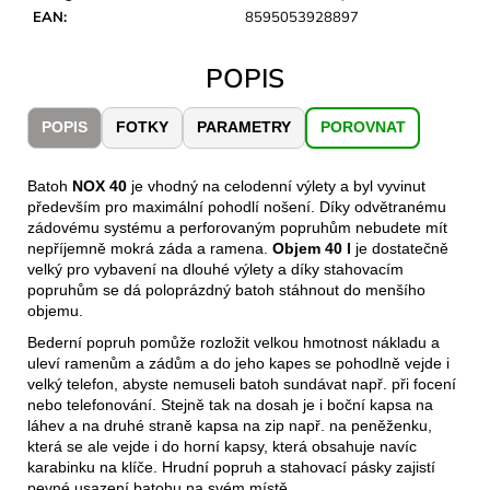
č
EAN
:
8595053928897
u
j
POPIS
e
m
e
POPIS
FOTKY
PARAMETRY
POROVNAT
Batoh
NOX 40
je vhodný na celodenní výlety a byl vyvinut
JOMA
SIERRA
především pro maximální pohodlí nošení. Díky odvětranému
25
zádovému systému a perforovaným popruhům nebudete mít
BĚŽECKÉ
nepříjemně mokrá záda a ramena.
Objem 40 l
je dostatečně
TRAILOVÉ
velký pro vybavení na dlouhé výlety a díky stahovacím
BOTY
popruhům se dá poloprázdný batoh stáhnout do menšího
PÁNSKÉ
objemu.
BLUE
Bederní popruh pomůže rozložit velkou hmotnost nákladu a
1
uleví ramenům a zádům a do jeho kapes se pohodlně vejde i
603
Kč
velký telefon, abyste nemuseli batoh sundávat např. při focení
Původně:
nebo telefonování. Stejně tak na dosah je i boční kapsa na
2
láhev a na druhé straně kapsa na zip např. na peněženku,
290
která se ale vejde i do horní kapsy, která obsahuje navíc
Kč
karabinku na klíče. Hrudní popruh a stahovací pásky zajistí
pevné usazení batohu na svém místě.