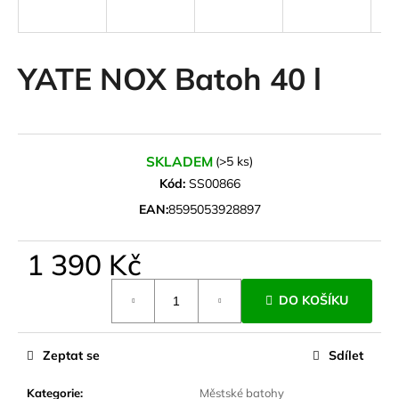
a
j
í
YATE NOX Batoh 40 l
t
?
SKLADEM
(>5 ks)
Kód:
SS00866
HLEDAT
EAN:
8595053928897
1 390 Kč
D
Měrná
DO KOŠÍKU
o
cena:
p
o
Zeptat se
Sdílet
r
u
Kategorie
:
Městské batohy