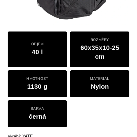
ROZMĚRY
OBJEM
60x35x10-25
40 l
cm
HMOTNOST
MATERIÁL
1130 g
Nylon
BARVA
černá
Vyrábí: YATE