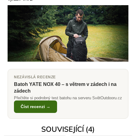
NEZÁVISLÁ RECENZE
Batoh YATE NOX 40 – s větrem v zádech i na
zádech
Přečtěte si podrobný test batohu na serveru SvětOutdooru.cz
Číst recenzi →
SOUVISEJÍCÍ (4)