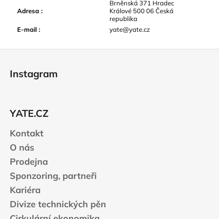
Brněnská 371 Hradec
Adresa
:
Králové 500 06 Česká
republika
E-mail
:
yate@yate.cz
Z
á
Instagram
p
a
t
YATE.CZ
í
Kontakt
O nás
Prodejna
Sponzoring, partneři
Kariéra
Divize technických pěn
Cirkulární ekonomika