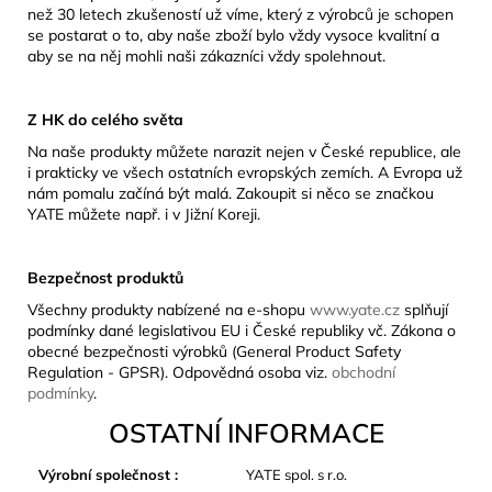
než 30 letech zkušeností už víme, který z výrobců je schopen
se postarat o to, aby naše zboží bylo vždy vysoce kvalitní a
aby se na něj mohli naši zákazníci vždy spolehnout.
Z HK do celého světa
Na naše produkty můžete narazit nejen v České republice, ale
i prakticky ve všech ostatních evropských zemích. A Evropa už
nám pomalu začíná být malá. Zakoupit si něco se značkou
YATE můžete např. i v Jižní Koreji.
Bezpečnost produktů
Všechny produkty nabízené na e-shopu
www.yate.cz
splňují
podmínky dané legislativou EU i České republiky vč. Zákona o
obecné bezpečnosti výrobků (General Product Safety
Regulation - GPSR). Odpovědná osoba viz.
obchodní
podmínky
.
OSTATNÍ INFORMACE
Výrobní společnost
:
YATE spol. s r.o.