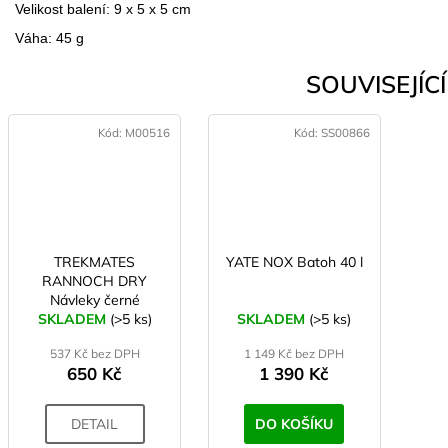
Velikost balení: 9 x 5 x 5 cm
Váha: 45 g
SOUVISEJÍCÍ 
Kód:
M00516
Kód:
SS00866
TREKMATES
YATE NOX Batoh 40 l
RANNOCH DRY
Návleky černé
SKLADEM
(>5 ks)
SKLADEM
(>5 ks)
537 Kč bez DPH
1 149 Kč bez DPH
650 Kč
1 390 Kč
DETAIL
DO KOŠÍKU