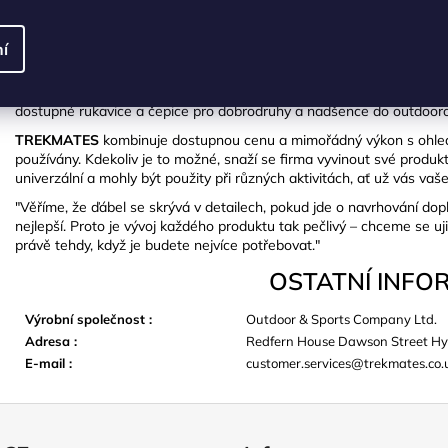
í
ZNAČKA
TREKMATES
začal vytvářet outdoorové doplňky
v roce 1997
. V gar
dostupné rukavice a čepice pro dobrodruhy a nadšence do outdoorov
TREKMATES
kombinuje dostupnou cenu a mimořádný výkon s ohlede
používány. Kdekoliv je to možné, snaží se firma vyvinout své produkt
univerzální a mohly být použity při různých aktivitách, ať už vás va
"Věříme, že ďábel se skrývá v detailech, pokud jde o navrhování dop
nejlepší. Proto je vývoj každého produktu tak pečlivý – chceme se uji
právě tehdy, když je budete nejvíce potřebovat."
OSTATNÍ INFO
Výrobní společnost
:
Outdoor & Sports Company Ltd.
Adresa
:
Redfern House Dawson Street Hy
E-mail
:
customer.services@trekmates.co.