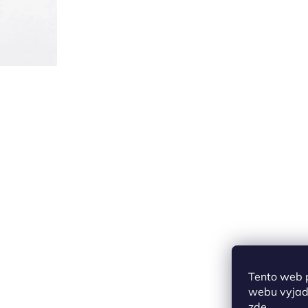
Tento web 
webu vyjadř
zde
.