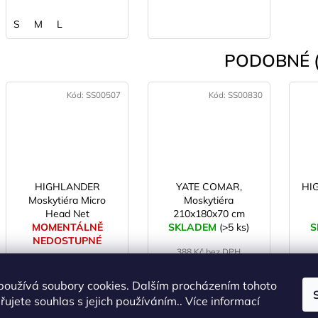
S
M
L
PODOBNÉ (
Kód:
SS00507
Kód:
SS00830
HIGHLANDER
YATE COMAR,
HI
Moskytiéra Micro
Moskytiéra
Head Net
210x180x70 cm
MOMENTÁLNĚ
SKLADEM
(>5 ks)
S
NEDOSTUPNÉ
388 Kč bez DPH
470 Kč
149 Kč bez DPH
180 Kč
používá soubory cookies. Dalším procházením tohoto
ujete souhlas s jejich používáním.. Více informací
DO KOŠÍKU
DETAIL