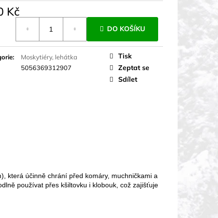
0 Kč
á
DO KOŠÍKU
Tisk
orie
:
Moskytiéry, lehátka
Zeptat se
5056369312907
Sdílet
m), která účinně chrání před komáry, muchničkami a
lně používat přes kšiltovku i klobouk, což zajišťuje