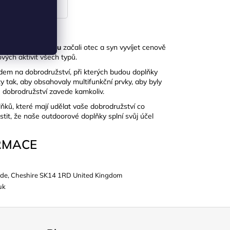
áži
v Nottinghamu
začali otec a syn vyvíjet cenově
ých aktivit všech typů.
m na dobrodružství, při kterých budou doplňky
y tak, aby obsahovaly multifunkční prvky, aby byly
še dobrodružství zavede kamkoliv.
lňků, které mají udělat vaše dobrodružství co
stit, že naše outdoorové doplňky splní svůj účel
RMACE
de, Cheshire SK14 1RD United Kingdom
uk