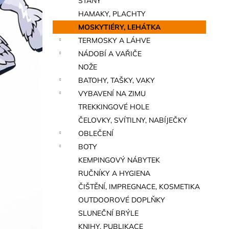
STANY
a
HAMAKY, PLACHTY
n
MOSKYTIÉRY, LEHÁTKA
e
TERMOSKY A LÁHVE
l
NÁDOBÍ A VAŘIČE
NOŽE
BATOHY, TAŠKY, VAKY
VYBAVENÍ NA ZIMU
TREKKINGOVÉ HOLE
ČELOVKY, SVÍTILNY, NABÍJEČKY
OBLEČENÍ
BOTY
KEMPINGOVÝ NÁBYTEK
RUČNÍKY A HYGIENA
ČIŠTĚNÍ, IMPREGNACE, KOSMETIKA
OUTDOOROVÉ DOPLŇKY
SLUNEČNÍ BRÝLE
KNIHY, PUBLIKACE