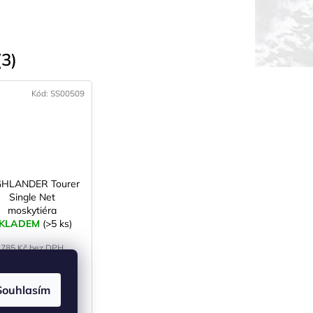
3)
Kód:
SS00509
GHLANDER Tourer
Single Net
moskytiéra
KLADEM
(>5 ks)
785 Kč bez DPH
950 Kč
Souhlasím
DO KOŠÍKU