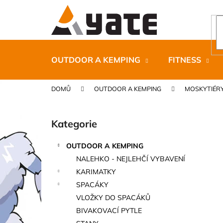
K
Přejít
na
o
obsah
Zpět
Zpět
š
do
do
í
k
obchodu
obchodu
OUTDOOR A KEMPING
FITNESS
DOMŮ
OUTDOOR A KEMPING
MOSKYTIÉRY
P
o
Kategorie
Přeskočit
s
kategorie
t
OUTDOOR A KEMPING
r
CARNOSPORT GEL 100 ML
NALEHKO - NEJLEHČÍ VYBAVENÍ
a
899 Kč
KARIMATKY
n
SPACÁKY
n
VLOŽKY DO SPACÁKŮ
í
BIVAKOVACÍ PYTLE
p