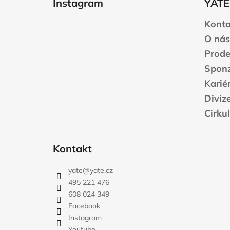
Instagram
YATE
p
a
Konta
t
O nás
í
Prode
Sponz
Karié
Diviz
Cirku
Kontakt
yate
@
yate.cz
495 221 476
608 024 349
Facebook
Instagram
Youtube