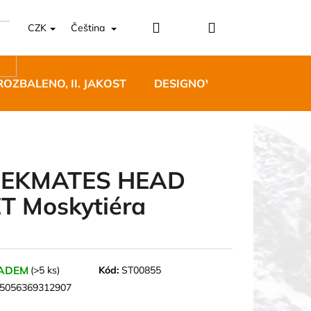
Přihlášení
Nákupní
CZK
Čeština
košík
ROZBALENO, II. JAKOST
DESIGNOVÝ NÁBYTEK
REKMATES HEAD
T Moskytiéra
5 BĚŽECKÉ TRAILOVÉ
BLUE
 Kč
ADEM
(>5 ks)
Kód:
ST00855
5056369312907