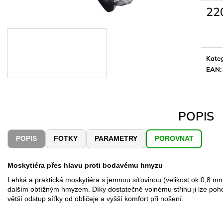
22
Měrn
cena:
Kateg
EAN
:
POPIS
POPIS
FOTKY
PARAMETRY
POROVNAT
Moskytiéra přes hlavu proti bodavému hmyzu
Lehká a praktická moskytiéra s jemnou síťovinou (velikost ok 0,8 m
dalším obtížným hmyzem. Díky dostatečně volnému střihu ji lze pohod
větší odstup síťky od obličeje a vyšší komfort při nošení.