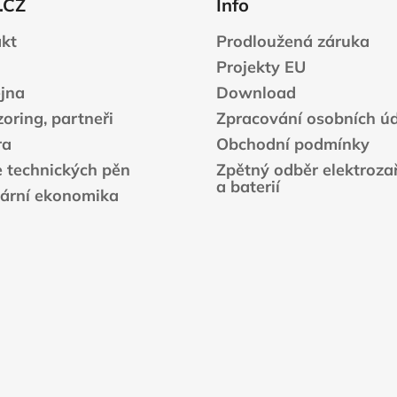
.CZ
Info
kt
Prodloužená záruka
Projekty EU
jna
Download
oring, partneři
Zpracování osobních ú
ra
Obchodní podmínky
e technických pěn
Zpětný odběr elektrozař
a baterií
lární ekonomika