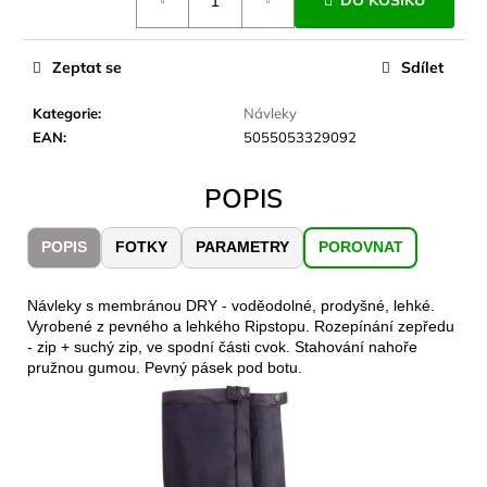
DO KOŠÍKU
č
cena:
u
j
Zeptat se
Sdílet
e
m
Kategorie
:
Návleky
e
EAN
:
5055053329092
LAKEN
POPIS
LÁHEV
HLINÍK
FUTURA
POPIS
FOTKY
PARAMETRY
POROVNAT
1500
ML
MODRÁ
Návleky s membránou DRY - voděodolné, prodyšné, lehké.
379
Vyrobené z pevného a lehkého Ripstopu. Rozepínání zepředu
Kč
- zip + suchý zip, ve spodní části cvok. Stahování nahoře
pružnou gumou. Pevný pásek pod botu.