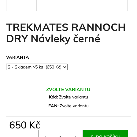
a
j
í
TREKMATES RANNOCH
t
DRY Návleky černé
?
VARIANTA
HLEDAT
ZVOLTE VARIANTU
D
Kód:
Zvolte variantu
o
EAN:
Zvolte variantu
p
o
650 Kč
r
u
Měrná