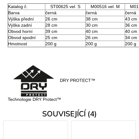
Katalog č.
ST00625 vel. S
M00516 vel. M
M019
Barva
černá
černá
černá
Výška přední
26 cm
38 cm
43 cm
Výška zadní
28 cm
30 cm
36 cm
Obvod horní
39 cm
40 cm
40 cm
Obvod spodní
25 cm
26 cm
34 cm
Hmotnost
200 g
200 g
200 g
DRY PROTECT™
Technologie DRY Protect™
SOUVISEJÍCÍ (4)