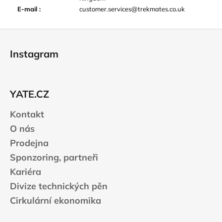
E-mail
:
customer.services@trekmates.co.uk
Z
á
Instagram
p
a
t
YATE.CZ
í
Kontakt
O nás
Prodejna
Sponzoring, partneři
Kariéra
Divize technických pěn
Cirkulární ekonomika