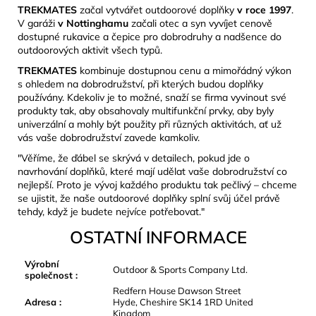
TREKMATES
začal vytvářet outdoorové doplňky
v roce 1997
.
V garáži
v Nottinghamu
začali otec a syn vyvíjet cenově
dostupné rukavice a čepice pro dobrodruhy a nadšence do
outdoorových aktivit všech typů.
TREKMATES
kombinuje dostupnou cenu a mimořádný výkon
s ohledem na dobrodružství, při kterých budou doplňky
používány. Kdekoliv je to možné, snaží se firma vyvinout své
produkty tak, aby obsahovaly multifunkční prvky, aby byly
univerzální a mohly být použity při různých aktivitách, ať už
vás vaše dobrodružství zavede kamkoliv.
"Věříme, že ďábel se skrývá v detailech, pokud jde o
navrhování doplňků, které mají udělat vaše dobrodružství co
nejlepší. Proto je vývoj každého produktu tak pečlivý – chceme
se ujistit, že naše outdoorové doplňky splní svůj účel právě
tehdy, když je budete nejvíce potřebovat."
OSTATNÍ INFORMACE
Výrobní
Outdoor & Sports Company Ltd.
společnost
:
Redfern House Dawson Street
Adresa
:
Hyde, Cheshire SK14 1RD United
Kingdom