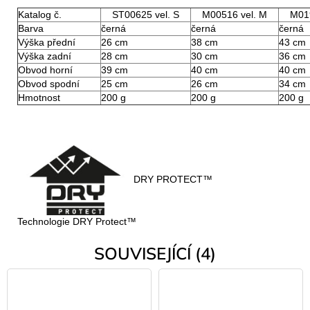
Katalog č.
ST00625 vel. S
M00516 vel. M
M019
Barva
černá
černá
černá
Výška přední
26 cm
38 cm
43 cm
Výška zadní
28 cm
30 cm
36 cm
Obvod horní
39 cm
40 cm
40 cm
Obvod spodní
25 cm
26 cm
34 cm
Hmotnost
200 g
200 g
200 g
DRY PROTECT™
Technologie DRY Protect™
SOUVISEJÍCÍ (4)