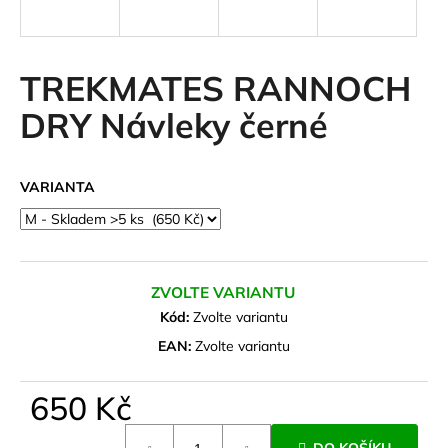
a
j
í
TREKMATES RANNOCH
t
DRY Návleky černé
?
VARIANTA
HLEDAT
ZVOLTE VARIANTU
D
Kód:
Zvolte variantu
o
EAN:
Zvolte variantu
p
o
650 Kč
r
u
Měrná