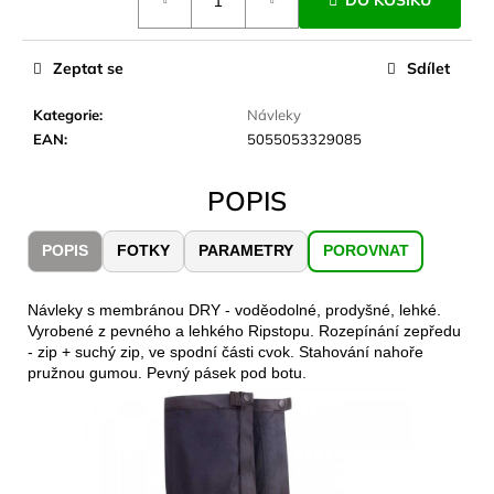
DO KOŠÍKU
č
cena:
u
j
Zeptat se
Sdílet
e
m
Kategorie
:
Návleky
e
EAN
:
5055053329085
JOMA
POPIS
SIERRA
25
BĚŽECKÉ
POPIS
FOTKY
PARAMETRY
POROVNAT
TRAILOVÉ
BOTY
PÁNSKÉ
Návleky s membránou DRY - voděodolné, prodyšné, lehké.
BLUE
Vyrobené z pevného a lehkého Ripstopu. Rozepínání zepředu
1
- zip + suchý zip, ve spodní části cvok. Stahování nahoře
603
pružnou gumou. Pevný pásek pod botu.
Kč
Původně:
2
290
Kč