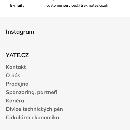
E-mail
:
customer.services@trekmates.co.uk
Z
á
Instagram
p
a
t
YATE.CZ
í
Kontakt
O nás
Prodejna
Sponzoring, partneři
Kariéra
Divize technických pěn
Cirkulární ekonomika