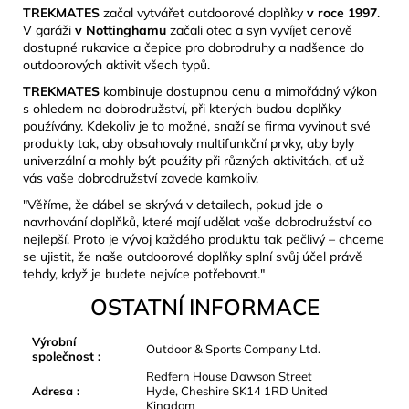
TREKMATES
začal vytvářet outdoorové doplňky
v roce 1997
.
V garáži
v Nottinghamu
začali otec a syn vyvíjet cenově
dostupné rukavice a čepice pro dobrodruhy a nadšence do
outdoorových aktivit všech typů.
TREKMATES
kombinuje dostupnou cenu a mimořádný výkon
s ohledem na dobrodružství, při kterých budou doplňky
používány. Kdekoliv je to možné, snaží se firma vyvinout své
produkty tak, aby obsahovaly multifunkční prvky, aby byly
univerzální a mohly být použity při různých aktivitách, ať už
vás vaše dobrodružství zavede kamkoliv.
"Věříme, že ďábel se skrývá v detailech, pokud jde o
navrhování doplňků, které mají udělat vaše dobrodružství co
nejlepší. Proto je vývoj každého produktu tak pečlivý – chceme
se ujistit, že naše outdoorové doplňky splní svůj účel právě
tehdy, když je budete nejvíce potřebovat."
OSTATNÍ INFORMACE
Výrobní
Outdoor & Sports Company Ltd.
společnost
:
Redfern House Dawson Street
Adresa
:
Hyde, Cheshire SK14 1RD United
Kingdom