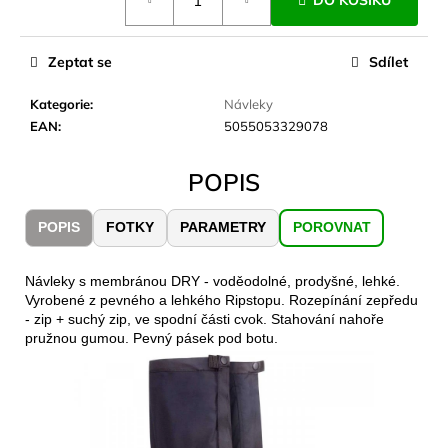
DO KOŠÍKU
č
cena:
u
j
Zeptat se
Sdílet
e
m
Kategorie
:
Návleky
e
EAN
:
5055053329078
LAKEN
POPIS
LÁHEV
HLINÍK
FUTURA
POPIS
FOTKY
PARAMETRY
POROVNAT
1500
ML
MODRÁ
Návleky s membránou DRY - voděodolné, prodyšné, lehké.
379
Vyrobené z pevného a lehkého Ripstopu. Rozepínání zepředu
Kč
- zip + suchý zip, ve spodní části cvok. Stahování nahoře
pružnou gumou. Pevný pásek pod botu.