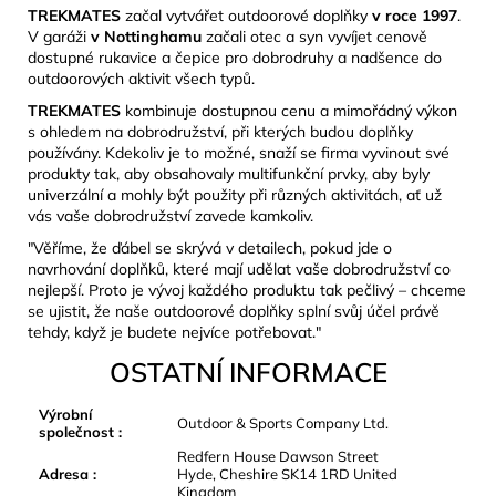
TREKMATES
začal vytvářet outdoorové doplňky
v roce 1997
.
V garáži
v Nottinghamu
začali otec a syn vyvíjet cenově
dostupné rukavice a čepice pro dobrodruhy a nadšence do
outdoorových aktivit všech typů.
TREKMATES
kombinuje dostupnou cenu a mimořádný výkon
s ohledem na dobrodružství, při kterých budou doplňky
používány. Kdekoliv je to možné, snaží se firma vyvinout své
produkty tak, aby obsahovaly multifunkční prvky, aby byly
univerzální a mohly být použity při různých aktivitách, ať už
vás vaše dobrodružství zavede kamkoliv.
"Věříme, že ďábel se skrývá v detailech, pokud jde o
navrhování doplňků, které mají udělat vaše dobrodružství co
nejlepší. Proto je vývoj každého produktu tak pečlivý – chceme
se ujistit, že naše outdoorové doplňky splní svůj účel právě
tehdy, když je budete nejvíce potřebovat."
OSTATNÍ INFORMACE
Výrobní
Outdoor & Sports Company Ltd.
společnost
:
Redfern House Dawson Street
Adresa
:
Hyde, Cheshire SK14 1RD United
Kingdom