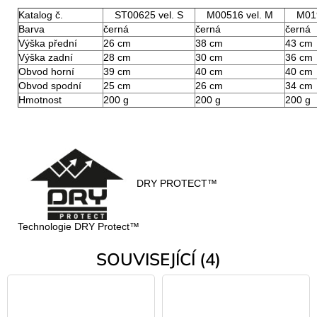
Katalog č.
ST00625 vel. S
M00516 vel. M
M019
Barva
černá
černá
černá
Výška přední
26 cm
38 cm
43 cm
Výška zadní
28 cm
30 cm
36 cm
Obvod horní
39 cm
40 cm
40 cm
Obvod spodní
25 cm
26 cm
34 cm
Hmotnost
200 g
200 g
200 g
DRY PROTECT™
Technologie DRY Protect™
SOUVISEJÍCÍ (4)