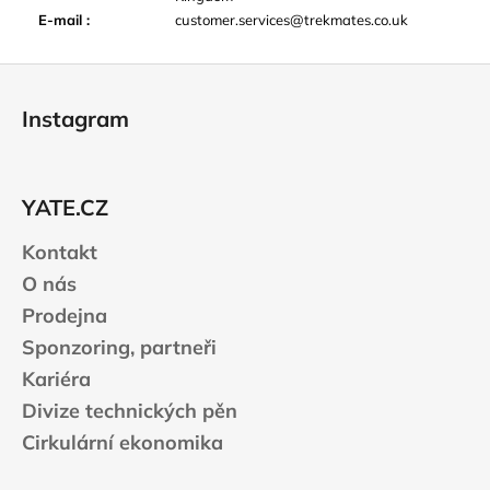
E-mail
:
customer.services@trekmates.co.uk
Z
á
Instagram
p
a
t
YATE.CZ
í
Kontakt
O nás
Prodejna
Sponzoring, partneři
Kariéra
Divize technických pěn
Cirkulární ekonomika