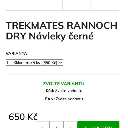
a
j
í
TREKMATES RANNOCH
t
DRY Návleky černé
?
VARIANTA
HLEDAT
ZVOLTE VARIANTU
D
Kód:
Zvolte variantu
o
EAN:
Zvolte variantu
p
o
650 Kč
r
u
Měrná