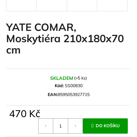
a
j
í
YATE COMAR,
t
Moskytiéra 210x180x70
?
cm
HLEDAT
SKLADEM
(>5 ks)
Kód:
SS00830
EAN:
8595053927715
D
o
470 Kč
p
o
Měrná
r
DO KOŠÍKU
cena:
u