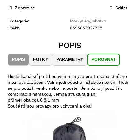
č
u
Zeptat se
Sdílet
j
e
Kategorie
:
Moskytiéry, lehátka
m
EAN
:
8595053927715
e
POPIS
CARNOSPORT
GEL
POPIS
FOTKY
PARAMETRY
POROVNAT
100
ML
Hustě tkaná síť proti bodavému hmyzu pro 1 osobu. 3 různé
899
možnosti zavěšení. Velmi jednoduchá instalace i balení. Hodí
Kč
se pro použití venku nebo na postel. Je možno ji použít i v
kombinaci s hamakou. Jemná struktura tkaní,
průměr oka cca 0,8-1 mm
Součástí jsou provazy pro uchycení a obal.