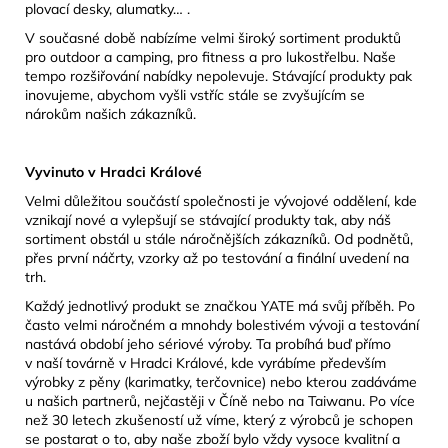
plovací desky, alumatky… .
V současné době nabízíme velmi široký sortiment produktů
pro outdoor a camping, pro fitness a pro lukostřelbu. Naše
tempo rozšiřování nabídky nepolevuje. Stávající produkty pak
inovujeme, abychom vyšli vstříc stále se zvyšujícím se
nárokům našich zákazníků.
Vyvinuto v Hradci Králové
Velmi důležitou součástí společnosti je vývojové oddělení, kde
vznikají nové a vylepšují se stávající produkty tak, aby náš
sortiment obstál u stále náročnějších zákazníků. Od podnětů,
přes první náčrty, vzorky až po testování a finální uvedení na
trh.
Každý jednotlivý produkt se značkou YATE má svůj příběh. Po
často velmi náročném a mnohdy bolestivém vývoji a testování
nastává období jeho sériové výroby. Ta probíhá buď přímo
v naší továrně v Hradci Králové, kde vyrábíme především
výrobky z pěny (karimatky, terčovnice) nebo kterou zadáváme
u našich partnerů, nejčastěji v Číně nebo na Taiwanu. Po více
než 30 letech zkušeností už víme, který z výrobců je schopen
se postarat o to, aby naše zboží bylo vždy vysoce kvalitní a