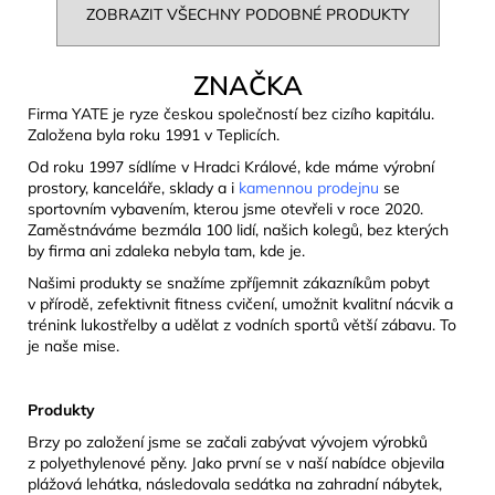
ZOBRAZIT VŠECHNY PODOBNÉ PRODUKTY
ZNAČKA
Firma YATE je ryze českou společností bez cizího kapitálu.
Založena byla roku 1991 v Teplicích.
Od roku 1997 sídlíme v Hradci Králové, kde máme výrobní
prostory, kanceláře, sklady a i
kamennou prodejnu
se
sportovním vybavením, kterou jsme otevřeli v roce 2020.
Zaměstnáváme bezmála 100 lidí, našich kolegů, bez kterých
by firma ani zdaleka nebyla tam, kde je.
Našimi produkty se snažíme zpříjemnit zákazníkům pobyt
v přírodě, zefektivnit fitness cvičení, umožnit kvalitní nácvik a
trénink lukostřelby a udělat z vodních sportů větší zábavu. To
je naše mise.
Produkty
Brzy po založení jsme se začali zabývat vývojem výrobků
z polyethylenové pěny. Jako první se v naší nabídce objevila
plážová lehátka, následovala sedátka na zahradní nábytek,