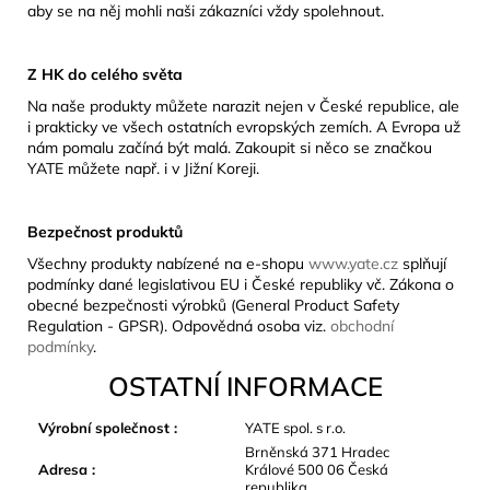
aby se na něj mohli naši zákazníci vždy spolehnout.
Z HK do celého světa
Na naše produkty můžete narazit nejen v České republice, ale
i prakticky ve všech ostatních evropských zemích. A Evropa už
nám pomalu začíná být malá. Zakoupit si něco se značkou
YATE můžete např. i v Jižní Koreji.
Bezpečnost produktů
Všechny produkty nabízené na e-shopu
www.yate.cz
splňují
podmínky dané legislativou EU i České republiky vč. Zákona o
obecné bezpečnosti výrobků (General Product Safety
Regulation - GPSR). Odpovědná osoba viz.
obchodní
podmínky
.
OSTATNÍ INFORMACE
Výrobní společnost
:
YATE spol. s r.o.
Brněnská 371 Hradec
Adresa
:
Králové 500 06 Česká
republika