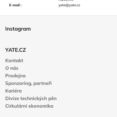
E-mail
:
yate@yate.cz
Z
á
Instagram
p
a
t
YATE.CZ
í
Kontakt
O nás
Prodejna
Sponzoring, partneři
Kariéra
Divize technických pěn
Cirkulární ekonomika