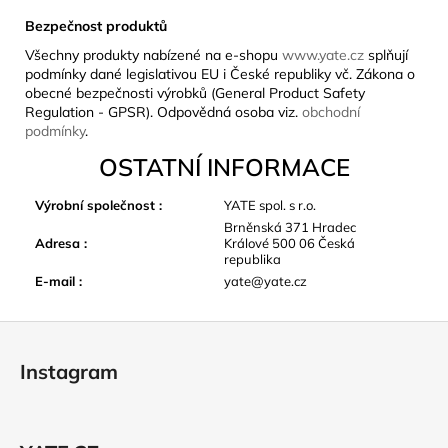
Bezpečnost produktů
Všechny produkty nabízené na e-shopu
www.yate.cz
splňují
podmínky dané legislativou EU i České republiky vč. Zákona o
obecné bezpečnosti výrobků (General Product Safety
Regulation - GPSR). Odpovědná osoba viz.
obchodní
podmínky
.
OSTATNÍ INFORMACE
Výrobní společnost
:
YATE spol. s r.o.
Brněnská 371 Hradec
Adresa
:
Králové 500 06 Česká
republika
E-mail
:
yate@yate.cz
Z
á
Instagram
p
a
t