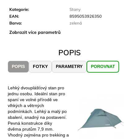
č
u
Kategorie
:
Stany
j
EAN
:
8595053926350
e
Barva
:
zelená
m
Zobrazit více parametrů
e
POPIS
LAKEN
LÁHEV
HLINÍK
POPIS
FOTKY
PARAMETRY
POROVNAT
FUTURA
1500
ML
MODRÁ
Lehký dvouplášťový stan pro
379
jednu osobu. Ideální stan pro
Kč
spaní ve volné přírodě ve
vlhkých a větrných
podmínkách. Lehký a malý po
sbalení, snadný na postavení.
Pevná konstrukce díky
dvěma prutům 7,9 mm.
Vhodný zejména pro trekking a