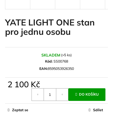
a
j
í
YATE LIGHT ONE stan
t
pro jednu osobu
?
SKLADEM
(>5 ks)
HLEDAT
Kód:
SS00768
EAN:
8595053926350
D
2 100 Kč
o
Měrná
p
DO KOŠÍKU
cena:
o
r
u
Zeptat se
Sdílet