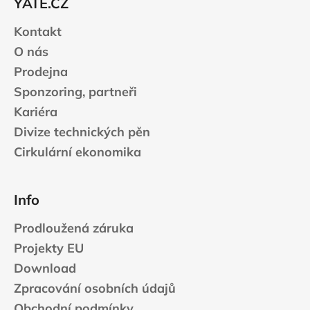
YATE.CZ
í
Kontakt
O nás
Prodejna
Sponzoring, partneři
Kariéra
Divize technických pěn
Cirkulární ekonomika
Info
Prodloužená záruka
Projekty EU
Download
Zpracování osobních údajů
Obchodní podmínky