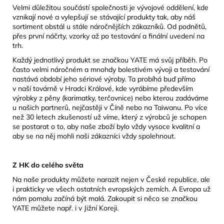
Velmi důležitou součástí společnosti je vývojové oddělení, kde
vznikají nové a vylepšují se stávající produkty tak, aby náš
sortiment obstál u stále náročnějších zákazníků. Od podnětů,
přes první náčrty, vzorky až po testování a finální uvedení na
trh.
Každý jednotlivý produkt se značkou YATE má svůj příběh. Po
často velmi náročném a mnohdy bolestivém vývoji a testování
nastává období jeho sériové výroby. Ta probíhá buď přímo
v naší továrně v Hradci Králové, kde vyrábíme především
výrobky z pěny (karimatky, terčovnice) nebo kterou zadáváme
u našich partnerů, nejčastěji v Číně nebo na Taiwanu. Po více
než 30 letech zkušeností už víme, který z výrobců je schopen
se postarat o to, aby naše zboží bylo vždy vysoce kvalitní a
aby se na něj mohli naši zákazníci vždy spolehnout.
Z HK do celého světa
Na naše produkty můžete narazit nejen v České republice, ale
i prakticky ve všech ostatních evropských zemích. A Evropa už
nám pomalu začíná být malá. Zakoupit si něco se značkou
YATE můžete např. i v Jižní Koreji.