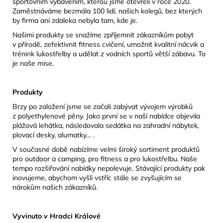
sportovním vybavením, kterou jsme otevřeli v roce 2020.
Zaměstnáváme bezmála 100 lidí, našich kolegů, bez kterých
by firma ani zdaleka nebyla tam, kde je.
Našimi produkty se snažíme zpříjemnit zákazníkům pobyt
v přírodě, zefektivnit fitness cvičení, umožnit kvalitní nácvik a
trénink lukostřelby a udělat z vodních sportů větší zábavu. To
je naše mise.
Produkty
Brzy po založení jsme se začali zabývat vývojem výrobků
z polyethylenové pěny. Jako první se v naší nabídce objevila
plážová lehátka, následovala sedátka na zahradní nábytek,
plovací desky, alumatky… .
V současné době nabízíme velmi široký sortiment produktů
pro outdoor a camping, pro fitness a pro lukostřelbu. Naše
tempo rozšiřování nabídky nepolevuje. Stávající produkty pak
inovujeme, abychom vyšli vstříc stále se zvyšujícím se
nárokům našich zákazníků.
Vyvinuto v Hradci Králové