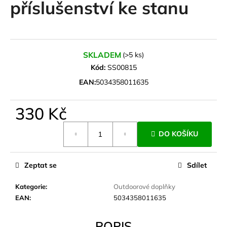
příslušenství ke stanu
a
j
í
t
SKLADEM
(>5 ks)
?
Kód:
SS00815
EAN:
5034358011635
330 Kč
HLEDAT
Měrná
DO KOŠÍKU
cena:
D
Zeptat se
Sdílet
o
p
Kategorie
:
Outdoorové doplňky
o
EAN
:
5034358011635
r
u
POPIS