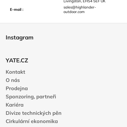
Livingston, EH54 5EF UK
sales@highlander-
E-mail
:
outdoor.com
Z
á
Instagram
p
a
t
YATE.CZ
í
Kontakt
O nás
Prodejna
Sponzoring, partneři
Kariéra
Divize technických pěn
Cirkulární ekonomika