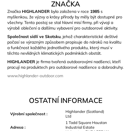
ZNAČKA
Značka
HIGHLANDER
byla založena v roce
1985
s
myšlenkou, že výzvy a krásy přírody by měly být dostupné pro
všechny. Tento postoj se stal hlavní misí firmy, při vývoji a
výrobě oblečení a dalšímu vybavení pro outdoorové aktivity.
Společnost sídlí ve Skotsku
, jehož charakteristické deštivé
počasí se výrazným způsobem propisuje do nároků na kvalitu
a funkčnost každého jednotlivého produktu, který musí v
těchto nevlídných klimatických podmínkách obstát.
HIGHLANDER
je firma tvořená outdoorovými nadšenci, kteří
pracují na produktech pro outdoorové nadšence a dobrodruhy.
www.highlander-outdoor.com
OSTATNÍ INFORMACE
Highlander (Scotland)
Výrobní společnost
:
Ltd
1 Todd Square Houston
Adresa
:
Industrial Estate