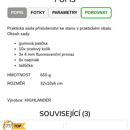
č
u
POPIS
FOTKY
PARAMETRY
POROVNAT
j
e
m
Praktická sada příslušenství ke stanu v praktickém obalu.
e
Obsah sady:
gumová palička
10x ocelový kolík
JOMA
3x 4 mm fluorescenční provaz
SIERRA
25
6x napínák
BĚŽECKÉ
taštička
TRAILOVÉ
BOTY
HMOTNOST
650 g
PÁNSKÉ
ROZMĚR
32x10x6 cm
BLUE
1
603
Výrobce: HIGHLANDER
Kč
Původně:
SOUVISEJÍCÍ (3)
2
290
Kč
TOP