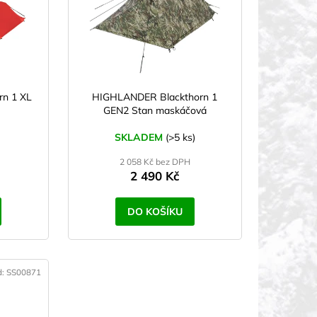
n 1 XL
HIGHLANDER Blackthorn 1
GEN2 Stan maskáčová
SKLADEM
(>5 ks)
2 058 Kč bez DPH
2 490 Kč
DO KOŠÍKU
d:
SS00871
TESTOVÁNO