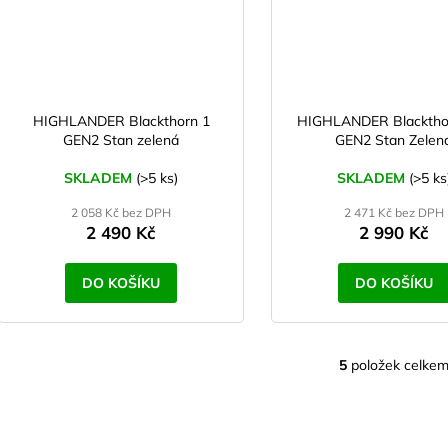
HIGHLANDER Blackthorn 1
HIGHLANDER Blacktho
GEN2 Stan zelená
GEN2 Stan Zelen
SKLADEM
(>5 ks)
SKLADEM
(>5 ks
2 058 Kč bez DPH
2 471 Kč bez DPH
2 490 Kč
2 990 Kč
DO KOŠÍKU
DO KOŠÍKU
5
položek celke
O
v
l
á