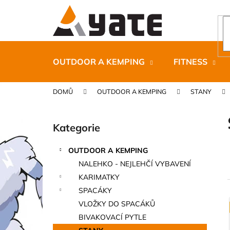
K
Přejít
na
o
obsah
Zpět
Zpět
š
do
do
í
k
obchodu
obchodu
OUTDOOR A KEMPING
FITNESS
DOMŮ
OUTDOOR A KEMPING
STANY
P
o
Kategorie
Přeskočit
s
kategorie
t
OUTDOOR A KEMPING
r
CARNOSPORT GEL 100 ML
NALEHKO - NEJLEHČÍ VYBAVENÍ
a
899 Kč
KARIMATKY
n
SPACÁKY
n
VLOŽKY DO SPACÁKŮ
í
í
BIVAKOVACÍ PYTLE
p