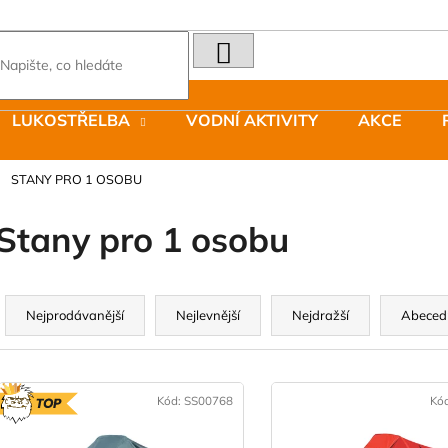
HLEDAT
Co potřebujete najít?
LUKOSTŘELBA
VODNÍ AKTIVITY
AKCE
Doporučujeme
STANY PRO 1 OSOBU
Stany pro 1 osobu
Ř
LAKEN LÁHEV HLINÍK FUTURA 1500
JOMA SIERRA 2
a
Nejprodávanější
Nejlevnější
Nejdražší
Abeced
ML MODRÁ
BOTY PÁNSKÉ 
z
379 Kč
1 603 Kč
e
Původně:
2 290
V
n
ý
Kód:
SS00768
Kó
TOP
p