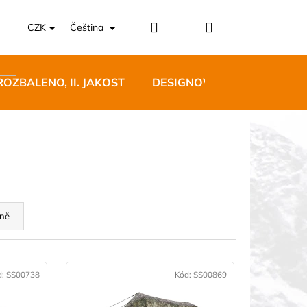
Přihlášení
Nákupní
CZK
Čeština
košík
ROZBALENO, II. JAKOST
DESIGNOVÝ NÁBYTEK
5 BĚŽECKÉ TRAILOVÉ
ně
BLUE
 Kč
d:
SS00738
Kód:
SS00869