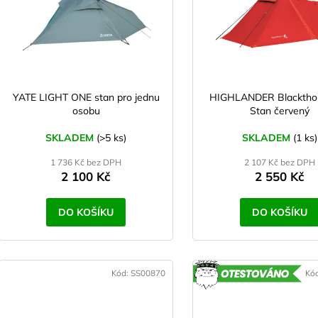
p
r
s
o
p
d
r
u
o
k
d
YATE LIGHT ONE stan pro jednu
HIGHLANDER Blackthor
t
osobu
Stan červený
u
ů
k
SKLADEM
(>5 ks)
SKLADEM
(1 ks)
t
1 736 Kč bez DPH
2 107 Kč bez DPH
ů
2 100 Kč
2 550 Kč
DO KOŠÍKU
DO KOŠÍKU
Kód:
SS00870
Kó
O