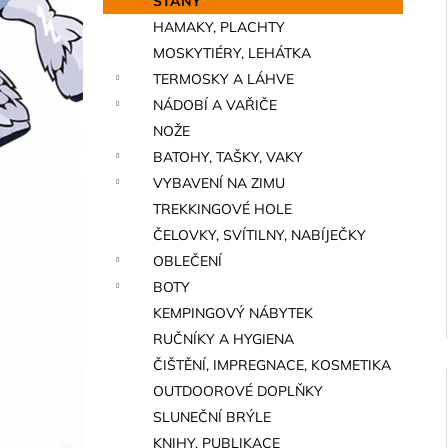
STANY
i
a
HAMAKY, PLACHTY
n
MOSKYTIÉRY, LEHÁTKA
e
TERMOSKY A LÁHVE
l
NÁDOBÍ A VAŘIČE
NOŽE
BATOHY, TAŠKY, VAKY
VYBAVENÍ NA ZIMU
TREKKINGOVÉ HOLE
ČELOVKY, SVÍTILNY, NABÍJEČKY
OBLEČENÍ
BOTY
KEMPINGOVÝ NÁBYTEK
RUČNÍKY A HYGIENA
ČIŠTĚNÍ, IMPREGNACE, KOSMETIKA
OUTDOOROVÉ DOPLŇKY
SLUNEČNÍ BRÝLE
KNIHY, PUBLIKACE