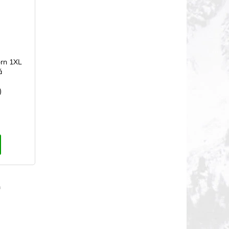
rn 1XL
á
)
m