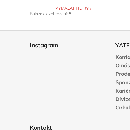
VYMAZAT FILTRY
Položek k zobrazení:
5
Z
á
Instagram
YATE
p
a
Konta
t
O nás
í
Prode
Sponz
Karié
Diviz
Cirku
Kontakt