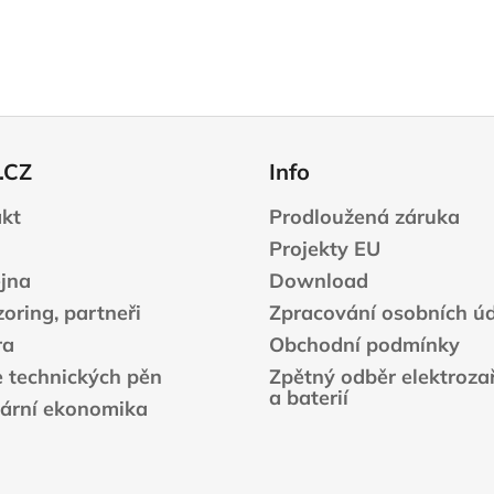
.CZ
Info
kt
Prodloužená záruka
Projekty EU
jna
Download
oring, partneři
Zpracování osobních ú
ra
Obchodní podmínky
e technických pěn
Zpětný odběr elektrozař
a baterií
lární ekonomika