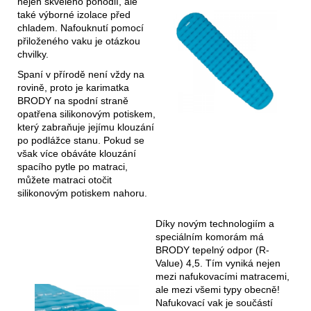
nejen skvělého pohodlí, ale
také výborné izolace před
chladem. Nafouknutí pomocí
přiloženého vaku je otázkou
chvilky.
Spaní v přírodě není vždy na
rovině, proto je karimatka
BRODY na spodní straně
opatřena silikonovým potiskem,
který zabraňuje jejímu klouzání
po podlážce stanu. Pokud se
však více obáváte klouzání
spacího pytle po matraci,
můžete matraci otočit
silikonovým potiskem nahoru.
Díky novým technologiím a
speciálním komorám má
BRODY tepelný odpor (R-
Value) 4,5. Tím vyniká nejen
mezi nafukovacími matracemi,
ale mezi všemi typy obecně!
Nafukovací vak je součástí