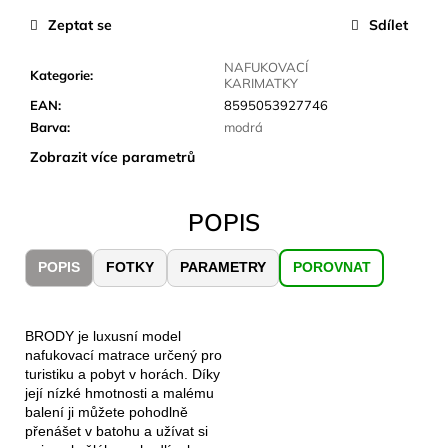
č
u
Zeptat se
Sdílet
j
e
NAFUKOVACÍ
Kategorie
:
KARIMATKY
m
EAN
:
8595053927746
e
Barva
:
modrá
Zobrazit více parametrů
JOMA
SIERRA
25
POPIS
BĚŽECKÉ
TRAILOVÉ
BOTY
POPIS
FOTKY
PARAMETRY
POROVNAT
PÁNSKÉ
BLUE
1
603
BRODY je luxusní model
Kč
nafukovací matrace určený pro
Původně:
turistiku a pobyt v horách. Díky
2
její nízké hmotnosti a malému
290
balení ji můžete pohodlně
Kč
přenášet v batohu a užívat si