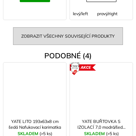
levý/left
pravý/right
ZOBRAZIT VŠECHNY SOUVISEJÍCÍ PRODUKTY
PODOBNÉ (4)
AKCE
YATE LITO 193x63x8 cm
YATE BUŘTOVKA S
šedá Nafukovací karimatka
IZOLACÍ 7,0 modrá/šedá
Nafukovací karimatka 6-
SKLADEM
(>5 ks)
SKLADEM
(>5 ks)