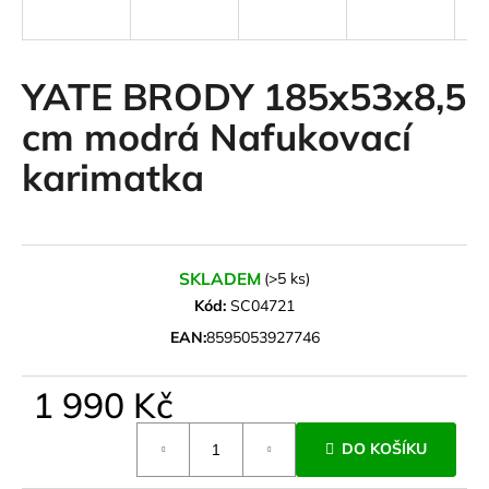
a
j
í
YATE BRODY 185x53x8,5
t
cm modrá Nafukovací
?
karimatka
HLEDAT
SKLADEM
(>5 ks)
Kód:
SC04721
EAN:
8595053927746
D
o
1 990 Kč
p
o
Měrná
r
DO KOŠÍKU
cena:
u