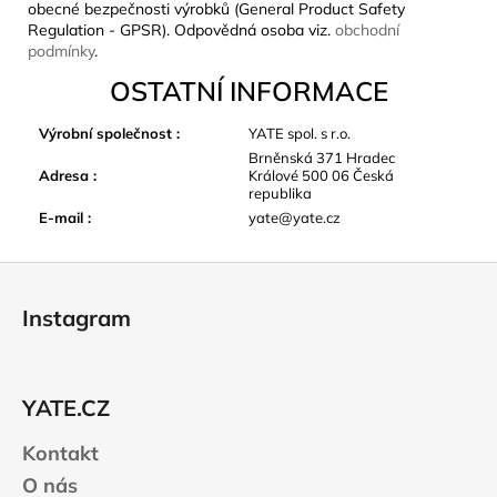
obecné bezpečnosti výrobků (General Product Safety
Regulation - GPSR). Odpovědná osoba viz.
obchodní
podmínky
.
OSTATNÍ INFORMACE
Výrobní společnost
:
YATE spol. s r.o.
Brněnská 371 Hradec
Adresa
:
Králové 500 06 Česká
republika
E-mail
:
yate@yate.cz
Z
á
Instagram
p
a
t
YATE.CZ
í
Kontakt
O nás