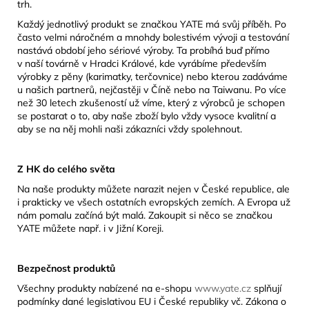
trh.
Každý jednotlivý produkt se značkou YATE má svůj příběh. Po
často velmi náročném a mnohdy bolestivém vývoji a testování
nastává období jeho sériové výroby. Ta probíhá buď přímo
v naší továrně v Hradci Králové, kde vyrábíme především
výrobky z pěny (karimatky, terčovnice) nebo kterou zadáváme
u našich partnerů, nejčastěji v Číně nebo na Taiwanu. Po více
než 30 letech zkušeností už víme, který z výrobců je schopen
se postarat o to, aby naše zboží bylo vždy vysoce kvalitní a
aby se na něj mohli naši zákazníci vždy spolehnout.
Z HK do celého světa
Na naše produkty můžete narazit nejen v České republice, ale
i prakticky ve všech ostatních evropských zemích. A Evropa už
nám pomalu začíná být malá. Zakoupit si něco se značkou
YATE můžete např. i v Jižní Koreji.
Bezpečnost produktů
Všechny produkty nabízené na e-shopu
www.yate.cz
splňují
podmínky dané legislativou EU i České republiky vč. Zákona o