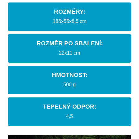
ROZMĚRY:
185x55x8,5 cm
ROZMĚR PO SBALENÍ:
22x11 cm
HMOTNOST:
500 g
TEPELNÝ ODPOR:
4,5