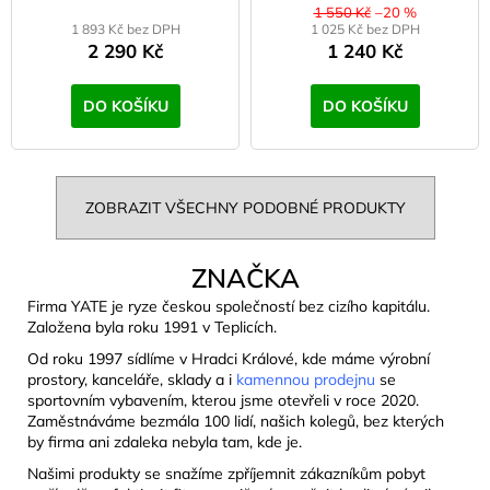
trubic
1 550 Kč
–20 %
1 893 Kč bez DPH
1 025 Kč bez DPH
2 290 Kč
1 240 Kč
DO KOŠÍKU
DO KOŠÍKU
ZOBRAZIT VŠECHNY PODOBNÉ PRODUKTY
ZNAČKA
Firma YATE je ryze českou společností bez cizího kapitálu.
Založena byla roku 1991 v Teplicích.
Od roku 1997 sídlíme v Hradci Králové, kde máme výrobní
prostory, kanceláře, sklady a i
kamennou prodejnu
se
sportovním vybavením, kterou jsme otevřeli v roce 2020.
Zaměstnáváme bezmála 100 lidí, našich kolegů, bez kterých
by firma ani zdaleka nebyla tam, kde je.
Našimi produkty se snažíme zpříjemnit zákazníkům pobyt