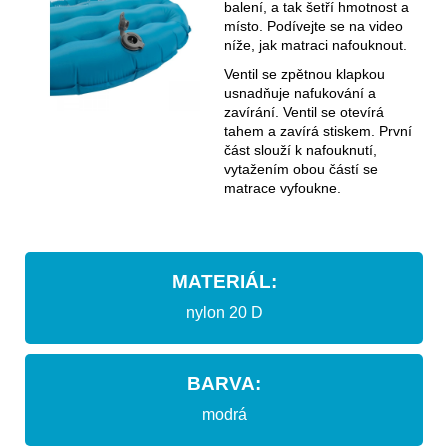
balení, a tak šetří hmotnost a
místo. Podívejte se na video
níže, jak matraci nafouknout.
Ventil se zpětnou klapkou
usnadňuje nafukování a
zavírání. Ventil se otevírá
tahem a zavírá stiskem. První
část slouží k nafouknutí,
vytažením obou částí se
matrace vyfoukne.
MATERIÁL:
nylon 20 D
BARVA:
modrá