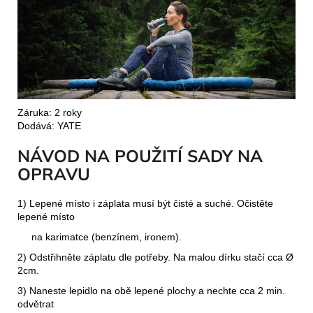
Záruka: 2 roky
Dodává: YATE
NÁVOD NA POUŽITÍ SADY NA
OPRAVU
1) Lepené místo i záplata musí být čisté a suché. Očistěte
lepené místo
na karimatce (benzínem, ironem).
2) Odstřihněte záplatu dle potřeby. Na malou dírku stačí cca Ø
2cm.
3) Naneste lepidlo na obě lepené plochy a nechte cca 2 min.
odvětrat