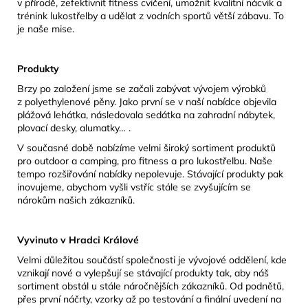
v přírodě, zefektivnit fitness cvičení, umožnit kvalitní nácvik a
trénink lukostřelby a udělat z vodních sportů větší zábavu. To
je naše mise.
Produkty
Brzy po založení jsme se začali zabývat vývojem výrobků
z polyethylenové pěny. Jako první se v naší nabídce objevila
plážová lehátka, následovala sedátka na zahradní nábytek,
plovací desky, alumatky… .
V současné době nabízíme velmi široký sortiment produktů
pro outdoor a camping, pro fitness a pro lukostřelbu. Naše
tempo rozšiřování nabídky nepolevuje. Stávající produkty pak
inovujeme, abychom vyšli vstříc stále se zvyšujícím se
nárokům našich zákazníků.
Vyvinuto v Hradci Králové
Velmi důležitou součástí společnosti je vývojové oddělení, kde
vznikají nové a vylepšují se stávající produkty tak, aby náš
sortiment obstál u stále náročnějších zákazníků. Od podnětů,
přes první náčrty, vzorky až po testování a finální uvedení na