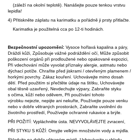
(záleží na okolní teplotě). Nanášejte pouze tenkou vrstvu
lepidla!
4) Přitiskněte záplatu na karimatku a pořádně ji prsty přitlačte.
Karimatka je použitelná cca po 12-ti hodinách.
Bezpečnostní upozornění:
Vysoce hořlavá kapalina a páry,
Dráždí kůži,
Způsobuje vážné podráždění očí, Může způsobit
poškození orgánů při
prodloužené nebo opakované expozici,
Při vdechování může vyvolat
příznaky alergie, astmatu nebo
dýchací potíže.
Chraňte před jiskrami / otevřeným plamenem /
horkými povrchy. Zákaz
kouření. Uchovávejte mimo dosah
dětí. Před použitím si přečtěte údaje
na štítku, Uchovávejte
obal těsně uzavřený, Nevdechujte výpary,
Zabraňte styku
s očima, kůží nebo oděvem, Při používání tohoto
výrobku
nejezte, nepijte ani nekuřte, Používejte pouze venku
nebo v dobře větraných
prostorách, Zabraňte uvolnění do
životního prostředí, Používejte ochranné
rukavice a brýle.
PŘI POŽITÍ: Vypláchněte ústa. NEVYVOLÁVEJTE zvracení,
PŘI STYKU S KŮŽÍ: Omyjte velkým množstvím vody a mýdla.
Skladujte na dobře větraném místě. Uchovávejte v chladu.