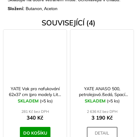
Složení:
Butanon, Aceton
SOUVISEJÍCÍ (4)
YATE Vak pro nafukování
YATE ANASO 500,
62x37 cm (pro modely Lito,
petrolejová /šedá, Spací
Brody)
pytel XL + vak na uložení
SKLADEM
(>5 ks)
SKLADEM
(>5 ks)
281 Kč bez DPH
2 636 Kč bez DPH
340 Kč
3 190 Kč
DO KOŠÍKU
DETAIL