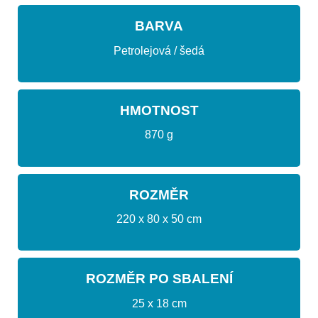
BARVA
Petrolejová / šedá
HMOTNOST
870 g
ROZMĚR
220 x 80 x 50 cm
ROZMĚR PO SBALENÍ
25 x 18 cm