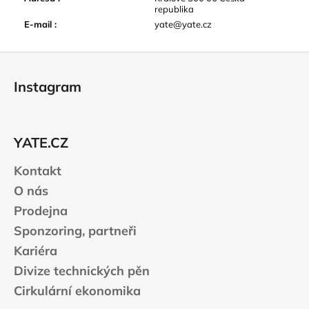
republika
E-mail
:
yate@yate.cz
Z
á
Instagram
p
a
t
YATE.CZ
í
Kontakt
O nás
Prodejna
Sponzoring, partneři
Kariéra
Divize technických pěn
Cirkulární ekonomika