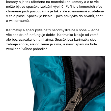
komory a je tak ušetřeno na materiálu na komory a o to víc
může být ve spacáku izolační výplně.
Peří je v komorách více
chráněné proti posouvání a je tak stále rovnoměrně rozdělené
v celé ploše. Spacák je ideální i jako přikrývka do bivaků, chat
a winterraumů.
Karimatky a spací pytle patří neodmyslitelně k sobě – jedna
věc bez druhé nefunguje dobře. Karimatka izoluje od země,
ale bez spacáku je na ní zima. Spacák bez karimatky sice
zahřeje shora, ale od země je zima, a navíc spaní na holé
zemi není vůbec pohodlné.