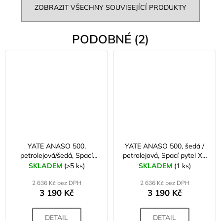
ZOBRAZIT VŠECHNY SOUVISEJÍCÍ PRODUKTY
PODOBNÉ (2)
YATE ANASO 500,
YATE ANASO 500, šedá /
petrolejová/šedá, Spací
petrolejová, Spací pytel XL
pytel L + vak na uložení
+ vak na uložení
SKLADEM
(>5 ks)
SKLADEM
(1 ks)
2 636 Kč bez DPH
2 636 Kč bez DPH
3 190 Kč
3 190 Kč
DETAIL
DETAIL