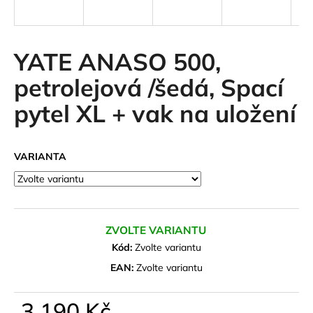
a
j
í
YATE ANASO 500,
t
petrolejová /šedá, Spací
?
pytel XL + vak na uložení
VARIANTA
HLEDAT
D
ZVOLTE VARIANTU
o
Kód:
Zvolte variantu
p
o
EAN:
Zvolte variantu
r
u
3 190 Kč