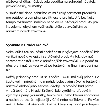
plážová lehátka, následovala sedátka na zahradní nábytek,
plovací desky, alumatky… .
V současné době nabízíme velmi široký sortiment produktů
pro outdoor a camping, pro fitness a pro lukostřelbu. Naše
tempo rozšiřování nabídky nepolevuje. Stávající produkty pak
inovujeme, abychom vyšli vstříc stále se zvyšujícím se
nárokům našich zákazníků.
Vyvinuto v Hradci Králové
Velmi důležitou součástí společnosti je vývojové oddělení, kde
vznikají nové a vylepšují se stávající produkty tak, aby náš
sortiment obstál u stále náročnějších zákazníků. Od podnětů,
přes první náčrty, vzorky až po testování a finální uvedení na
trh.
Každý jednotlivý produkt se značkou YATE má svůj příběh. Po
často velmi náročném a mnohdy bolestivém vývoji a testování
nastává období jeho sériové výroby. Ta probíhá buď přímo
v naší továrně v Hradci Králové, kde vyrábíme především
výrobky z pěny (karimatky, terčovnice) nebo kterou zadáváme
u našich partnerů, nejčastěji v Číně nebo na Taiwanu. Po více
než 30 letech zkušeností už víme, který z výrobců je schopen