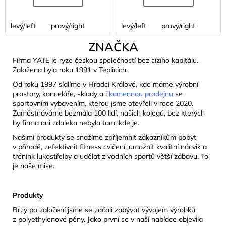
levý/left
pravý/right
levý/left
pravý/right
ZNAČKA
Firma YATE je ryze českou společností bez cizího kapitálu.
Založena byla roku 1991 v Teplicích.
Od roku 1997 sídlíme v Hradci Králové, kde máme výrobní
prostory, kanceláře, sklady a i
kamennou prodejnu
se
sportovním vybavením, kterou jsme otevřeli v roce 2020.
Zaměstnáváme bezmála 100 lidí, našich kolegů, bez kterých
by firma ani zdaleka nebyla tam, kde je.
Našimi produkty se snažíme zpříjemnit zákazníkům pobyt
v přírodě, zefektivnit fitness cvičení, umožnit kvalitní nácvik a
trénink lukostřelby a udělat z vodních sportů větší zábavu. To
je naše mise.
Produkty
Brzy po založení jsme se začali zabývat vývojem výrobků
z polyethylenové pěny. Jako první se v naší nabídce objevila