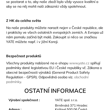
se postarat o to, aby naše zboží bylo vždy vysoce kvalitní a
aby se na něj mohli naši zákazníci vždy spolehnout.
Z HK do celého světa
Na naše produkty můžete narazit nejen v České republice, ale
i prakticky ve všech ostatních evropských zemích. A Evropa už
nám pomalu začíná být malá. Zakoupit si něco se značkou
YATE můžete např. i v Jižní Koreji.
Bezpečnost produktů
Všechny produkty nabízené na e-shopu
www.yate.cz
splňují
podmínky dané legislativou EU i České republiky vč. Zákona o
obecné bezpečnosti výrobků (General Product Safety
Regulation - GPSR). Odpovědná osoba viz.
obchodní
podmínky
.
OSTATNÍ INFORMACE
Výrobní společnost
:
YATE spol. s r.o.
Brněnská 371 Hradec
Adresa
:
Králové 500 06 Česká