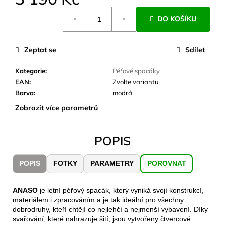
č
Měrná
u
DO KOŠÍKU
cena:
j
e
m
Zeptat se
Sdílet
e
Kategorie
:
Péřové spacáky
EAN
:
Zvolte variantu
LAKEN
Barva
:
modrá
LÁHEV
HLINÍK
Zobrazit více parametrů
FUTURA
1500
ML
MODRÁ
POPIS
379
Kč
POPIS
FOTKY
PARAMETRY
POROVNAT
ANASO
je letní péřový spacák, který vyniká svojí konstrukcí,
materiálem i zpracováním a je tak ideální pro všechny
dobrodruhy, kteří chtějí co nejlehčí a nejmenší vybavení. Díky
svařování, které nahrazuje šití, jsou vytvořeny čtvercové