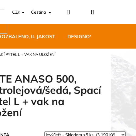
Přihlášení
Nákupní
CZK
Čeština
košík
ROZBALENO, II. JAKOST
DESIGNOVÝ NÁBYTEK
CÍ PYTEL L + VAK NA ULOŽENÍ
TE ANASO 500,
trolejová/šedá, Spací
5 BĚŽECKÉ TRAILOVÉ
tel L + vak na
BLUE
ožení
 Kč
ANTA