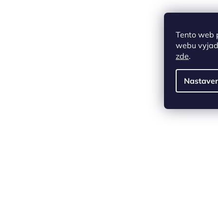
Tento web 
webu vyjadř
zde
.
Nastaven