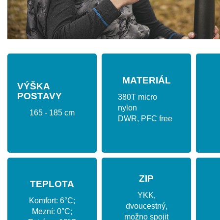
MATERIÁL
VÝŠKA
POSTAVY
380T micro
nylon
165 - 185 cm
DWR, PFC free
ZIP
TEPLOTA
YKK,
Komfort: 6°C;
dvoucestný,
Mezní: 0°C;
možno spojit