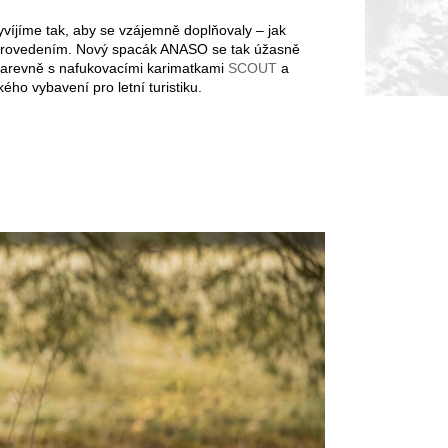
víjíme tak, aby se vzájemně doplňovaly – jak
 provedením. Nový spacák ANASO se tak úžasně
 barevně s nafukovacími karimatkami
SCOUT
a
kého vybavení pro letní turistiku.