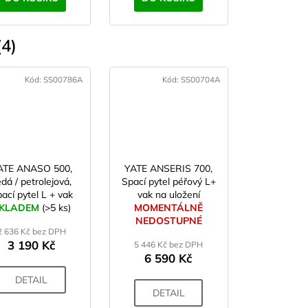
4)
Kód:
SS00786A
Kód:
SS00704A
ATE ANASO 500,
YATE ANSERIS 700,
dá / petrolejová,
Spací pytel péřový L+
ací pytel L + vak
vak na uložení
KLADEM
na uložení
(>5 ks)
MOMENTÁLNĚ
NEDOSTUPNÉ
2 636 Kč bez DPH
3 190 Kč
5 446 Kč bez DPH
6 590 Kč
DETAIL
DETAIL