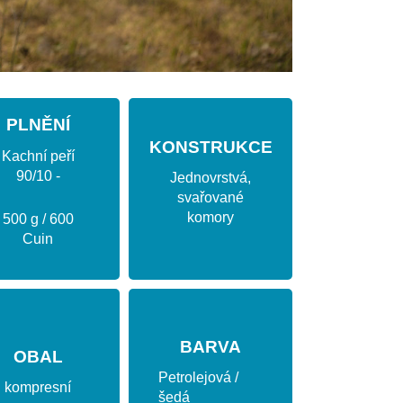
PLNĚNÍ
KONSTRUKCE
Kachní peří
90/10 -
Jednovrstvá,
svařované
komory
500 g / 600
Cuin
BARVA
OBAL
Petrolejová /
kompresní
šedá