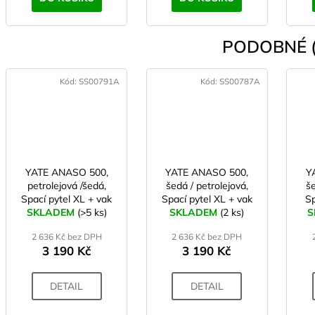
PODOBNÉ (
Kód:
SS00791A
Kód:
SS00787A
YATE ANASO 500,
YATE ANASO 500,
Y
petrolejová /šedá,
šedá / petrolejová,
še
Spací pytel XL + vak
Spací pytel XL + vak
Sp
SKLADEM
na uložení
(>5 ks)
SKLADEM
na uložení
(2 ks)
S
2 636 Kč bez DPH
2 636 Kč bez DPH
3 190 Kč
3 190 Kč
DETAIL
DETAIL