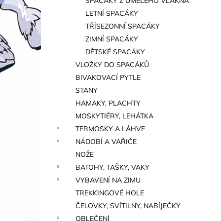
SPACÁKY Z UMĚLÉHO VLÁKNA
a
LETNÍ SPACÁKY
n
TŘÍSEZONNÍ SPACÁKY
e
ZIMNÍ SPACÁKY
l
DĚTSKÉ SPACÁKY
VLOŽKY DO SPACÁKŮ
BIVAKOVACÍ PYTLE
STANY
HAMAKY, PLACHTY
MOSKYTIÉRY, LEHÁTKA
TERMOSKY A LÁHVE
NÁDOBÍ A VAŘIČE
NOŽE
BATOHY, TAŠKY, VAKY
VYBAVENÍ NA ZIMU
TREKKINGOVÉ HOLE
ČELOVKY, SVÍTILNY, NABÍJEČKY
OBLEČENÍ