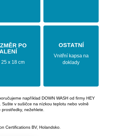
OSTATNÍ
ZMĚR PO
ALENÍ
Vnitřní kapsa na
25 x 18 cm
doklady
, doporučujeme například DOWN WASH od firmy HEY
. Sušte v sušičce na nízkou teplotu nebo volně
é prostředky, nežehlete.
on Certifications BV, Holandsko.