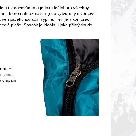
álem i zpracováním a je tak ideální pro všechny
ání, které nahrazuje šití, jsou vytvořeny čtvercové
t ve spacáku izolační výplně.
Peří je v komorách
celé ploše. Spacák je ideální i jako přikrývka do
 druhé
ní zima.
víc spaní