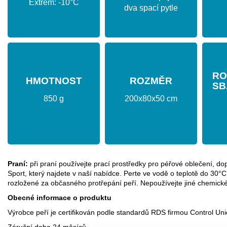
Extrém: -10°C
dva spací pytle
RO
HMOTNOST
ROZMĚR
SB
850 g
200x80x50 cm
Praní
:
při praní používejte prací prostředky pro péřové oblečení
Sport, který najdete v naší nabídce. Perte ve vodě o teplotě do 30°C
rozložené za občasného protřepání peří. Nepoužívejte jiné chemick
Obecné informace o produktu
Výrobce peří je certifikován podle standardů RDS firmou Control Uni