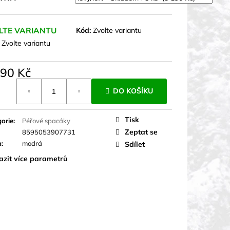
LTE VARIANTU
Kód:
Zvolte variantu
:
Zvolte variantu
190 Kč
á
DO KOŠÍKU
Tisk
orie
:
Péřové spacáky
Zeptat se
8595053907731
a
:
modrá
Sdílet
azit více parametrů