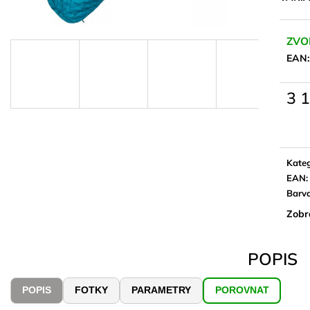
ZVO
EAN
3 
Měrn
cena:
Kateg
EAN
:
Barv
Zobr
POPIS
POPIS
FOTKY
PARAMETRY
POROVNAT