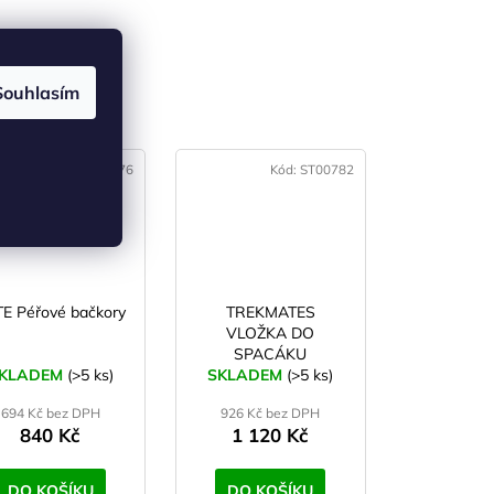
Souhlasím
(4)
Kód:
SS00776
Kód:
ST00782
E Péřové bačkory
TREKMATES
VLOŽKA DO
SPACÁKU
KLADEM
(>5 ks)
SKLADEM
BAVLNĚNÁ
(>5 ks)
694 Kč bez DPH
926 Kč bez DPH
840 Kč
1 120 Kč
DO KOŠÍKU
DO KOŠÍKU