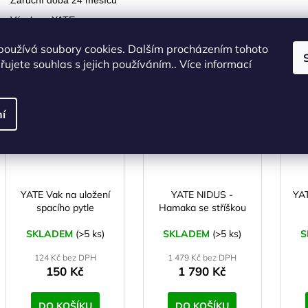
Záruční doba 24 měsíců
Výrobce: YATE
používá soubory cookies. Dalším procházením tohoto
ujete souhlas s jejich používáním.. Více informací
SOUVISEJÍCÍ 
Kód:
SS00794
Kód:
SS00766
í
YATE Vak na uložení
YATE NIDUS -
YAT
spacího pytle
Hamaka se stříškou
SKLADEM
(>5 ks)
SKLADEM
(>5 ks)
S
124 Kč bez DPH
1 479 Kč bez DPH
150 Kč
1 790 Kč
DO KOŠÍKU
DO KOŠÍKU