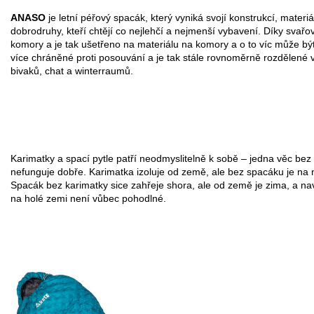
ANASO
je letní péřový spacák, který vyniká svojí konstrukcí, materi
dobrodruhy, kteří chtějí co nejlehčí a nejmenší vybavení. Díky svařov
komory a je tak ušetřeno na materiálu na komory a o to víc může bý
více chráněné proti posouvání a je tak stále rovnoměrně rozdělené v 
bivaků, chat a winterraumů.
Karimatky a spací pytle patří neodmyslitelně k sobě – jedna věc bez
nefunguje dobře. Karimatka izoluje od země, ale bez spacáku je na 
Spacák bez karimatky sice zahřeje shora, ale od země je zima, a na
na holé zemi není vůbec pohodlné.