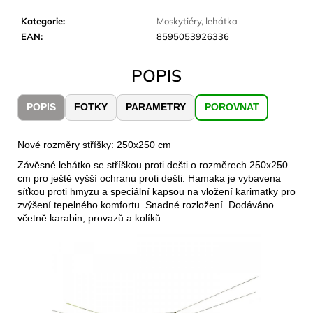
č
u
Kategorie
:
Moskytiéry, lehátka
j
EAN
:
8595053926336
e
m
POPIS
e
POPIS
FOTKY
PARAMETRY
POROVNAT
LAKEN
LÁHEV
HLINÍK
Nové rozměry stříšky: 250x250 cm
FUTURA
Závěsné lehátko se stříškou proti dešti o rozměrech 250x250
1500
cm pro ještě vyšší ochranu proti dešti. Hamaka je vybavena
ML
MODRÁ
síťkou proti hmyzu a speciální kapsou na vložení karimatky pro
zvýšení tepelného komfortu. Snadné rozložení. Dodáváno
379
včetně karabin, provazů a kolíků.
Kč