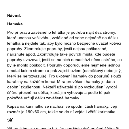
Návod:
Hamaka
Pro přípravu závěsného lehátka je potřeba najít dva stromy,
které unesou vaši váhu, vzdálené od sebe nejméně na délku
lehátka a nejdéle tak, aby bylo možno bezpečně uvázat kotvící
popruhy. Zkontrolujte popruhy, jestli nejsou poškozené,
naříznuté apod. Zkontrolujte také povrch místa, kde budete
popruhy uvazovat, jestli se na nich nenachází něco ostrého, co
by je mohlo poškodit. Popruhy doporučujeme nejméně jednou
omotat kolem stromu a pak zajistit uzlem (osmičkový nebo jiný,
který se nerozvazuje). Pro ukotvení hamaky do popruhů slouží
karabiny na každém konci. Míra prověšení hamaky je dána
osobní zkušeností. Někteří uživatelé si po vyzkoušení vyrobí
šňůru přesně na délku, která jim vyhovuje a podle té pak
pokaždé určují délku zavěšené hamaky.
Kapsa na karimatku se nachází ve spodní části hamaky. Její
rozměr je 190x60 cm, takže se do ní vejde i větší karimatka.
Síť
Síť proti hmyzu napnete tak, že použijete dvě pružné šňůry (6