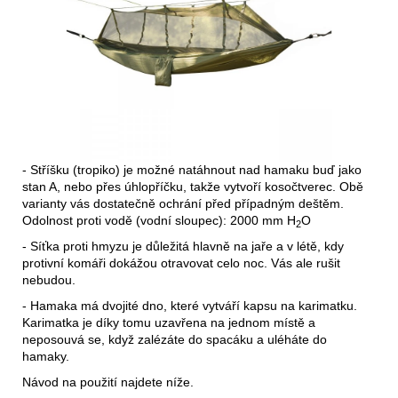
- Stříšku (tropiko) je možné natáhnout nad hamaku buď jako
stan A, nebo přes úhlopříčku, takže vytvoří kosočtverec. Obě
varianty vás dostatečně ochrání před případným deštěm.
Odolnost proti vodě (vodní sloupec): 2000 mm H
O
2
- Síťka proti hmyzu je důležitá hlavně na jaře a v létě, kdy
protivní komáři dokážou otravovat celo noc. Vás ale rušit
nebudou.
- Hamaka má dvojité dno, které vytváří kapsu na karimatku.
Karimatka je díky tomu uzavřena na jednom místě a
neposouvá se, když zalézáte do spacáku a uléháte do
hamaky.
Návod na použití najdete níže.