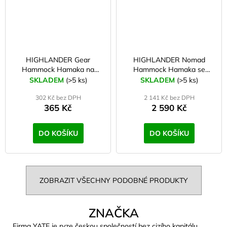
HIGHLANDER Gear
HIGHLANDER Nomad
Hammock Hamaka na
Hammock Hamaka se
materiál
stříškou
SKLADEM
(>5 ks)
SKLADEM
(>5 ks)
302 Kč bez DPH
2 141 Kč bez DPH
365 Kč
2 590 Kč
DO KOŠÍKU
DO KOŠÍKU
ZOBRAZIT VŠECHNY PODOBNÉ PRODUKTY
ZNAČKA
Firma YATE je ryze českou společností bez cizího kapitálu.