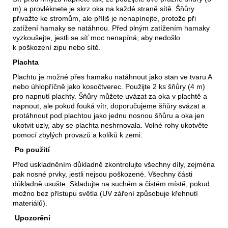
m) a provléknete je skrz oka na každé straně sítě. Šňůry
přivažte ke stromům, ale příliš je nenapínejte, protože při
zatížení hamaky se natáhnou. Před plným zatížením hamaky
vyzkoušejte, jestli se síť moc nenapíná, aby nedošlo
k poškození zipu nebo sítě.
Plachta
Plachtu je možné přes hamaku natáhnout jako stan ve tvaru A
nebo úhlopříčně jako kosočtverec. Použijte 2 ks šňůry (4 m)
pro napnutí plachty. Šňůry můžete uvázat za oka v plachtě a
napnout, ale pokud fouká vítr, doporučujeme šňůry svázat a
protáhnout pod plachtou jako jednu nosnou šňůru a oka jen
ukotvit uzly, aby se plachta neshrnovala. Volné rohy ukotvěte
pomocí zbylých provazů a kolíků k zemi.
Po použití
Před uskladněním důkladně zkontrolujte všechny díly, zejména
pak nosné prvky, jestli nejsou poškozené. Všechny části
důkladně usušte. Skladujte na suchém a čistém místě, pokud
možno bez přístupu světla (UV záření způsobuje křehnutí
materiálů).
Upozorění