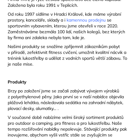
Založena byla roku 1991 v Teplicích.
Od roku 1997 sídlíme v Hradci Králové, kde máme výrobní
prostory, kanceláře, sklady a i
kamennou prodejnu
se
sportovním vybavením, kterou jsme otevřeli v roce 2020.
Zaměstnáváme bezmála 100 lidí, našich kolegů, bez kterých
by firma ani zdaleka nebyla tam, kde je.
Našimi produkty se snažíme zpříjemnit zákazníkům pobyt
v přírodě, zefektivnit fitness cvičení, umožnit kvalitní nácvik a
trénink lukostřelby a udělat z vodních sportů větší zábavu. To
je naše mise.
Produkty
Brzy po založení jsme se začali zabývat vývojem výrobků
z polyethylenové pěny. Jako první se v naší nabídce objevila
plážová lehátka, následovala sedátka na zahradní nábytek,
plovací desky, alumatky… .
V současné době nabízíme velmi široký sortiment produktů
pro outdoor a camping, pro fitness a pro lukostřelbu. Naše
tempo rozšiřování nabídky nepolevuje. Stávající produkty pak
inovujeme, abychom vyšli vstříc stále se zvyšujícím se