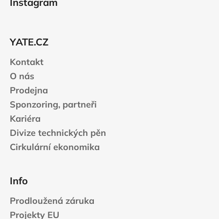
Instagram
p
a
t
YATE.CZ
í
Kontakt
O nás
Prodejna
Sponzoring, partneři
Kariéra
Divize technických pěn
Cirkulární ekonomika
Info
Prodloužená záruka
Projekty EU