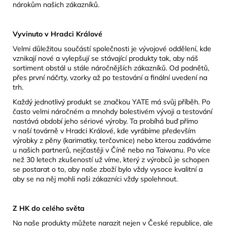
nárokům našich zákazníků.
Vyvinuto v Hradci Králové
Velmi důležitou součástí společnosti je vývojové oddělení, kde
vznikají nové a vylepšují se stávající produkty tak, aby náš
sortiment obstál u stále náročnějších zákazníků. Od podnětů,
přes první náčrty, vzorky až po testování a finální uvedení na
trh.
Každý jednotlivý produkt se značkou YATE má svůj příběh. Po
často velmi náročném a mnohdy bolestivém vývoji a testování
nastává období jeho sériové výroby. Ta probíhá buď přímo
v naší továrně v Hradci Králové, kde vyrábíme především
výrobky z pěny (karimatky, terčovnice) nebo kterou zadáváme
u našich partnerů, nejčastěji v Číně nebo na Taiwanu. Po více
než 30 letech zkušeností už víme, který z výrobců je schopen
se postarat o to, aby naše zboží bylo vždy vysoce kvalitní a
aby se na něj mohli naši zákazníci vždy spolehnout.
Z HK do celého světa
Na naše produkty můžete narazit nejen v České republice, ale