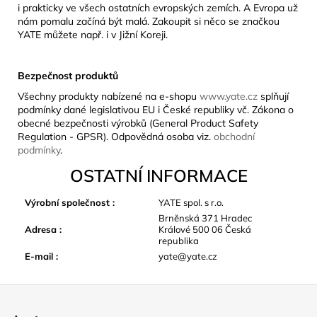
i prakticky ve všech ostatních evropských zemích. A Evropa už
nám pomalu začíná být malá. Zakoupit si něco se značkou
YATE můžete např. i v Jižní Koreji.
Bezpečnost produktů
Všechny produkty nabízené na e-shopu
www.yate.cz
splňují
podmínky dané legislativou EU i České republiky vč. Zákona o
obecné bezpečnosti výrobků (General Product Safety
Regulation - GPSR). Odpovědná osoba viz.
obchodní
podmínky
.
OSTATNÍ INFORMACE
Výrobní společnost
:
YATE spol. s r.o.
Brněnská 371 Hradec
Adresa
:
Králové 500 06 Česká
republika
E-mail
:
yate@yate.cz
Z
á