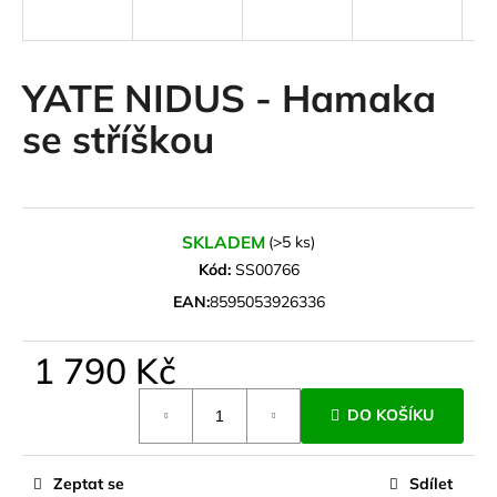
a
j
í
YATE NIDUS - Hamaka
t
se stříškou
?
SKLADEM
(>5 ks)
HLEDAT
Kód:
SS00766
EAN:
8595053926336
D
1 790 Kč
o
Měrná
p
DO KOŠÍKU
cena:
o
r
u
Zeptat se
Sdílet