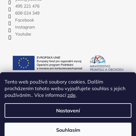
495 221 476
608 024 349
Facebook
Instagram
Youtube
Tento web používá soubory cookies. Dalším
procházením tohoto webu vyjadřujete souhlas s jejich
používáním.. Více informací
zde
.
Nastavení
Vytvořil Shoptet
Copyright 2026
YATE.CZ
. Všechna práva vyhrazena.
Upravit
Souhlasím
nastavení cookies