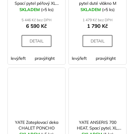
Spací pytel péřový XL+
pytel duté vlákno M
vak na uložení
SKLADEM
(>5 ks)
SKLADEM
(>5 ks)
5 446 Kč bez DPH
1 479 Kč bez DPH
6 590 Kč
1 790 Kč
DETAIL
DETAIL
levý/left
pravý/right
levý/left
pravý/right
YATE Zateplovací deka
YATE ANSERIS 700
CHALET PONCHO
HEAT, Spací pytel, XL,
220x80x50, vak