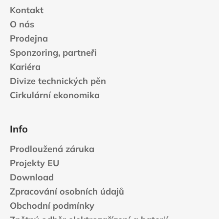
k
Kontakt
y
v
O nás
ý
Prodejna
p
Sponzoring, partneři
i
s
Kariéra
u
Divize technických pěn
Cirkulární ekonomika
Info
Prodloužená záruka
Projekty EU
Download
Zpracování osobních údajů
Obchodní podmínky