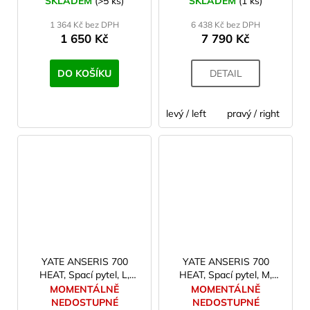
SKLADEM
(>5 ks)
SKLADEM
(1 ks)
1 364 Kč bez DPH
6 438 Kč bez DPH
1 650 Kč
7 790 Kč
DO KOŠÍKU
DETAIL
levý / left
pravý / right
YATE ANSERIS 700
YATE ANSERIS 700
HEAT, Spací pytel, L,
HEAT, Spací pytel, M,
200x80x50, vak
180x80x50, vak
MOMENTÁLNĚ
MOMENTÁLNĚ
NEDOSTUPNÉ
NEDOSTUPNÉ