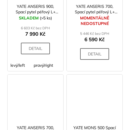
YATE ANSERIS 900,
YATE ANSERIS 700,
Spací pytel péřový L+
Spací pytel péřový L+
vak + na uložení
vak na uložení
SKLADEM
(>5 ks)
MOMENTÁLNĚ
NEDOSTUPNÉ
6 603 Kč bez DPH
7 990 Kč
5 446 Kč bez DPH
6 590 Kč
DETAIL
DETAIL
levý/left
pravý/right
YATE ANSERIS 700,
YATE MONS 500 Spací