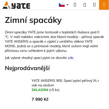
K
Přejít
Hledat
Náku
M
Přihlášení
na
o
obsah
Zpět
Zpět
košík
š
Zimní spacáky
í
C
k
o
Zimní spacáky YATE jsme testovali v teplotách hluboce pod 0
°C. V naší nabídce naleznete dva hlavní modely - péřový spacák
p
YATE ANSERIS a spacák s výplní z umělého vlákna YATE
o
MONS. Jedná se o prémiové modely, které ovšem mají velmi
příznivou cenu vzhledem k jejich výkonu.
t
ř
Jak vybrat vhodný spací pytel se dozvíte
zde
.
e
Nejprodávanější
b
u
YATE ANSERIS 900, Spací pytel péřový XL+
j
vak na uložení
e
SKLADEM
(>5 ks)
t
7 990 Kč
e
n