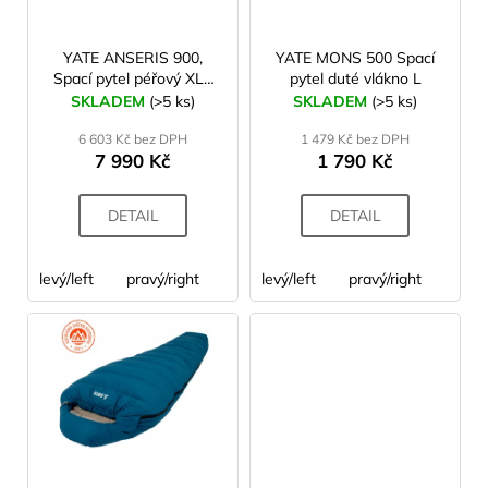
p
r
o
YATE ANSERIS 900,
YATE MONS 500 Spací
Spací pytel péřový XL+
pytel duté vlákno L
d
vak na uložení
SKLADEM
(>5 ks)
SKLADEM
(>5 ks)
u
6 603 Kč bez DPH
1 479 Kč bez DPH
k
7 990 Kč
1 790 Kč
t
ů
DETAIL
DETAIL
levý/left
pravý/right
levý/left
pravý/right