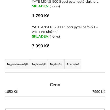
YATE MONS 500 Spací pytel duté vlákno L
a
SKLADEM
(>5 ks)
j
1 790 Kč
í
t
YATE ANSERIS 900, Spací pytel péřový L+
?
vak + na uložení
SKLADEM
(>5 ks)
7 990 Kč
HLEDAT
Ř
a
Nejprodávanější
Nejlevnější
Nejdražší
Abecedně
z
e
D
n
o
Cena
p
í
1650
Kč
7990
Kč
o
p
r
r
u
o