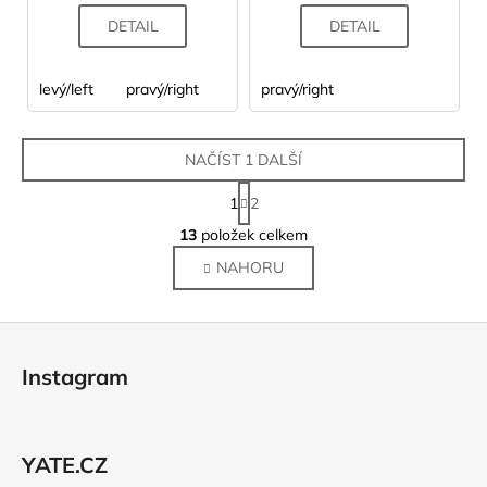
DETAIL
DETAIL
levý/left
pravý/right
pravý/right
NAČÍST 1 DALŠÍ
S
1
2
t
O
r
13
položek celkem
v
á
NAHORU
l
n
k
á
o
d
Z
v
a
á
á
c
Instagram
n
p
í
í
p
a
r
t
v
YATE.CZ
í