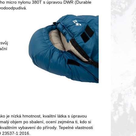
lehkého micro nylonu 380T s úpravou DWR (Durable
 vodoodpudivá.
 svůj
ační
ako je nízká hmotnost, kvalitní látka s úpravou
 malý objem po sbalení, ocení zejména ti, kdo si
kvalitním vybavení do přírody. Tepelné vlastnosti
O 23537-1:2016.