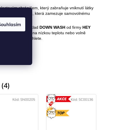
astovým chráničem, který zabraňuje vniknutí látky
 klopou na suchý zip, která zamezuje samovolnému
Souhlasím
doporučujeme například
DOWN WASH
od firmy
HEY
C. Sušte v sušičce na nízkou teplotu nebo volně
 prostředky, nežehlete.
(4)
Kód:
SN00205
Kód:
SC00136
AKCE
TOP