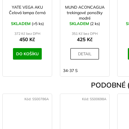
YATE VEGA AKU
MUND ACONCAGUA
Čelová lampa černá
trekingové ponožky
modré
SKLADEM
(>5 ks)
SKLADEM
(2 ks)
S
372 Kč bez DPH
351 Kč bez DPH
450 Kč
425 Kč
DO KOŠÍKU
DETAIL
34-37 S
PODOBNÉ (
Kód:
SS00786A
Kód:
SS00698A