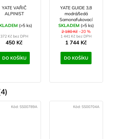
YATE VAŘIČ
YATE GUIDE 3,8
ALPINIST
modrá/šedá
Samonafukovací
KLADEM
(>5 ks)
SKLADEM
karimatka
(>5 ks)
2 180 Kč
–20 %
372 Kč bez DPH
1 441 Kč bez DPH
450 Kč
1 744 Kč
DO KOŠÍKU
DO KOŠÍKU
4)
Kód:
SS00789A
Kód:
SS00704A