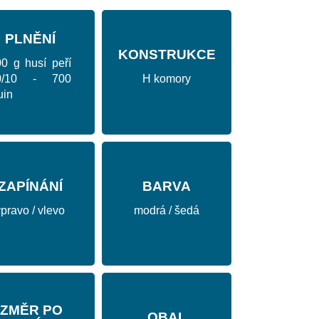
PLNĚNÍ
KONSTRUKCE
0 g husí peří
0/10 - 700
H komory
uin
ZAPÍNÁNÍ
BARVA
pravo / vlevo
modrá / šedá
ZMĚR PO
OBAL