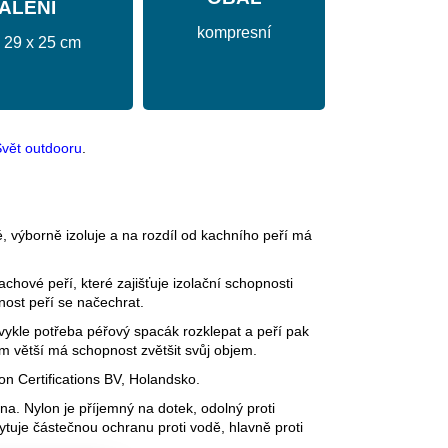
ALENÍ
kompresní
29 x 25 cm
vět outdooru
.
ké, výborně izoluje a na rozdíl od kachního peří má
hové peří, které zajišťuje izolační schopnosti
nost peří se načechrat.
bvykle potřeba péřový spacák rozklepat a peří pak
ím větší má schopnost zvětšit svůj objem.
on Certifications BV, Holandsko.
a. Nylon je příjemný na dotek, odolný proti
uje částečnou ochranu proti vodě, hlavně proti