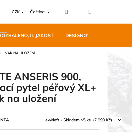
Přihlášení
Nákupní
CZK
Čeština
košík
ROZBALENO, II. JAKOST
DESIGNOVÝ NÁBYTEK
XL+ VAK NA ULOŽENÍ
TE ANSERIS 900,
ací pytel péřový XL+
5 BĚŽECKÉ TRAILOVÉ
k na uložení
BLUE
 Kč
ANTA