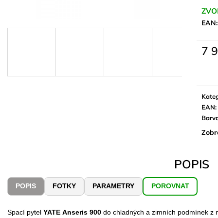
ZVO
EAN
7 
Měrn
cena:
Kateg
EAN
:
Barv
Zobr
POPIS
POPIS
FOTKY
PARAMETRY
POROVNAT
Spací pytel
YATE
Anseris 900
do chladných a zimních podmínek z ne