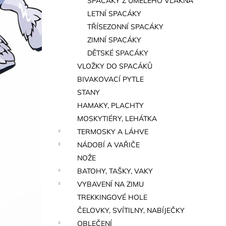
SPACÁKY Z UMĚLÉHO VLÁKNA
a
LETNÍ SPACÁKY
n
TŘÍSEZONNÍ SPACÁKY
e
ZIMNÍ SPACÁKY
l
DĚTSKÉ SPACÁKY
VLOŽKY DO SPACÁKŮ
BIVAKOVACÍ PYTLE
STANY
HAMAKY, PLACHTY
MOSKYTIÉRY, LEHÁTKA
TERMOSKY A LÁHVE
NÁDOBÍ A VAŘIČE
NOŽE
BATOHY, TAŠKY, VAKY
VYBAVENÍ NA ZIMU
TREKKINGOVÉ HOLE
ČELOVKY, SVÍTILNY, NABÍJEČKY
OBLEČENÍ