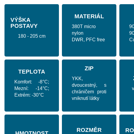
MATERIÁL
VÝŠKA
POSTAVY
380T micro
90
nylon
9
180 - 205 cm
DWR, PFC free
C
ZIP
TEPLOTA
YKK,
Komfort: -8°C;
dvoucestný, s
Mezní: -14°C;
v
chráničem proti
Extrém: -30°C
vniknutí látky
ROZMĚR
RO
HMOTNOST