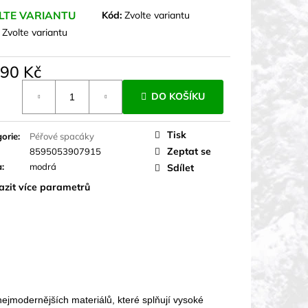
LTE VARIANTU
Kód:
Zvolte variantu
:
Zvolte variantu
990 Kč
á
DO KOŠÍKU
Tisk
orie
:
Péřové spacáky
Zeptat se
8595053907915
a
:
modrá
Sdílet
azit více parametrů
jmodernějších materiálů, které splňují vysoké