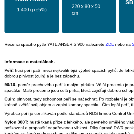
SB
220 x 80 x 50
1 400 g (±5%)
cm
Recenzi spacího pytle YATE ANSERIS 900 naleznete
ZDE
nebo na
S
Informace o materiálech:
Peří:
husí peří patří mezi nejkvalitnější výplně spacích pytlů. Je leh
dobrou plnivost (cuin) a je bez zápachu.
90/10:
poměr prachového peří k malým pírkům. Větší procento je prac
spacáku. Malé procento jsou celá pírka, která zajišťují dobrou schop
Cuin:
plnivost, tedy schopnost peří se načechrat. Po rozbalení je o
krásně zvětší svůj objem a zaplní komory spacáku. Čím lepší peří, t
Výrobce peří je certifikován podle standardů RDS firmou Control Uni
Nylon 380T:
hustě tkaná příze z lehkého, ale pevného umělého vlákn
poškození a propouští odpařovanou vlhkost. Díky úpravě DWR poskyt
kapkám sražené vody ve stanu, a díky tomu spacák rychle usychá.