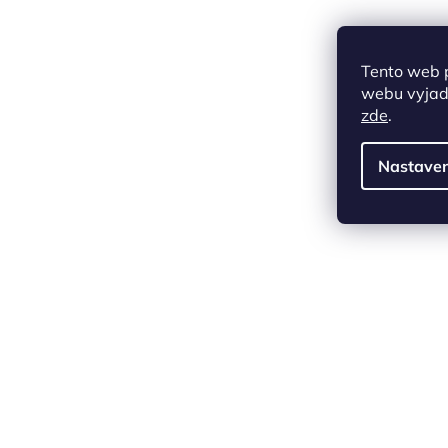
Tento web 
webu vyjadř
zde
.
Nastaven