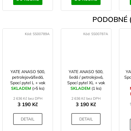
PODOBNÉ (
Kód:
SS00789A
Kód:
SS00787A
YATE ANASO 500,
YATE ANASO 500,
YA
petrolejová/šedá,
šedá / petrolejová,
Spa
Spací pytel L + vak
Spací pytel XL + vak
SKLADEM
na uložení
(>5 ks)
SKLADEM
na uložení
(1 ks)
2 636 Kč bez DPH
2 636 Kč bez DPH
3 190 Kč
3 190 Kč
DETAIL
DETAIL