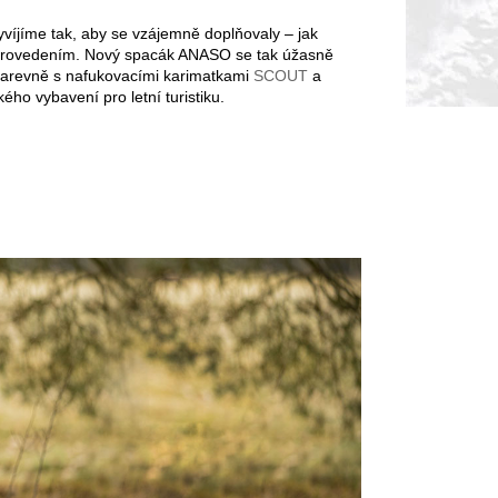
víjíme tak, aby se vzájemně doplňovaly – jak
 provedením. Nový spacák ANASO se tak úžasně
 barevně s nafukovacími karimatkami
SCOUT
a
kého vybavení pro letní turistiku.