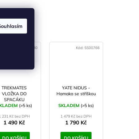
Souhlasím
(4)
Kód:
ST00780
Kód:
SS00766
TREKMATES
YATE NIDUS -
VLOŽKA DO
Hamaka se stříškou
SPACÁKU
KLADEM
THERMOLITE
(>5 ks)
SKLADEM
(>5 ks)
1 231 Kč bez DPH
1 479 Kč bez DPH
1 490 Kč
1 790 Kč
DO KOŠÍKU
DO KOŠÍKU