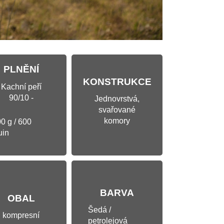
PLNĚNÍ
KONSTRUKCE
Kachní peří
90/10 -
Jednovrstvá,
svařované
komory
0 g / 600
uin
BARVA
OBAL
Šedá /
kompresní
petrolejová