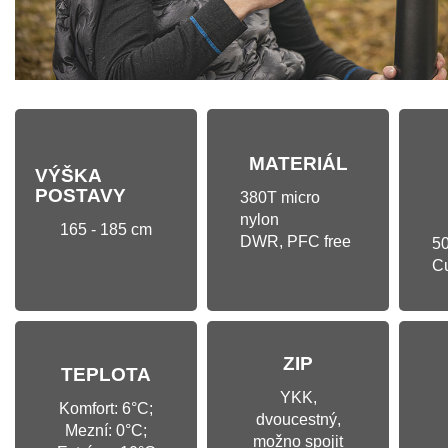
MATERIÁL
VÝŠKA
POSTAVY
380T micro
nylon
165 - 185 cm
DWR, PFC free
50
C
ZIP
TEPLOTA
YKK,
Komfort: 6°C;
dvoucestný,
Mezní: 0°C;
možno spojit