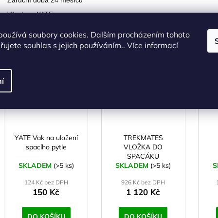
Záruční doba 24 měsíců
Výrobce: YATE
používá soubory cookies. Dalším procházením tohoto
ujete souhlas s jejich používáním.. Více informací
SOUVISEJÍCÍ 
Kód:
SS00794
Kód:
ST00782
í
YATE Vak na uložení
TREKMATES
spacího pytle
VLOŽKA DO
SPACÁKU
SKLADEM
(>5 ks)
SKLADEM
BAVLNĚNÁ
(>5 ks)
S
124 Kč bez DPH
926 Kč bez DPH
150 Kč
1 120 Kč
DO KOŠÍKU
DO KOŠÍKU