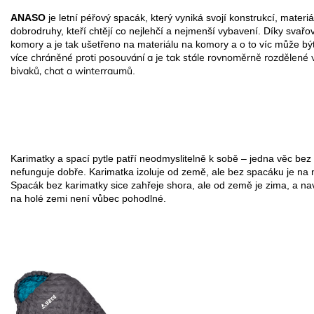
ANASO
je letní péřový spacák, který vyniká svojí konstrukcí, materi
dobrodruhy, kteří chtějí co nejlehčí a nejmenší vybavení. Díky svařov
komory a je tak ušetřeno na materiálu na komory a o to víc může bý
více chráněné proti posouvání a je tak stále rovnoměrně rozdělené v 
bivaků, chat a winterraumů
.
Karimatky a spací pytle patří neodmyslitelně k sobě – jedna věc bez
nefunguje dobře. Karimatka izoluje od země, ale bez spacáku je na 
Spacák bez karimatky sice zahřeje shora, ale od země je zima, a na
na holé zemi není vůbec pohodlné.