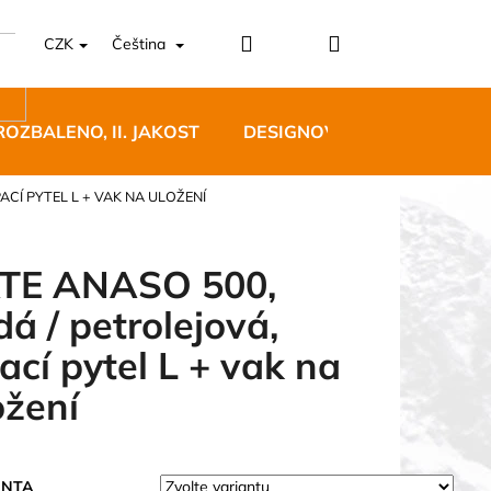
Přihlášení
Nákupní
CZK
Čeština
košík
ROZBALENO, II. JAKOST
DESIGNOVÝ NÁBYTEK
ACÍ PYTEL L + VAK NA ULOŽENÍ
TE ANASO 500,
dá / petrolejová,
5 BĚŽECKÉ TRAILOVÉ
ací pytel L + vak na
BLUE
ožení
 Kč
ANTA