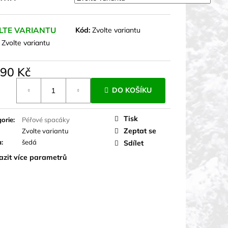
LTE VARIANTU
Kód:
Zvolte variantu
:
Zvolte variantu
190 Kč
á
DO KOŠÍKU
Tisk
orie
:
Péřové spacáky
Zeptat se
Zvolte variantu
a
:
šedá
Sdílet
azit více parametrů