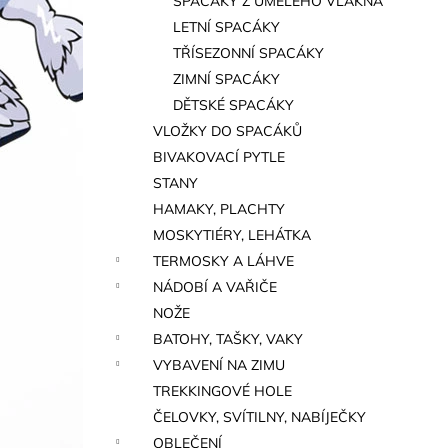
SPACÁKY Z UMĚLÉHO VLÁKNA
a
LETNÍ SPACÁKY
n
TŘÍSEZONNÍ SPACÁKY
e
ZIMNÍ SPACÁKY
l
DĚTSKÉ SPACÁKY
VLOŽKY DO SPACÁKŮ
BIVAKOVACÍ PYTLE
STANY
HAMAKY, PLACHTY
MOSKYTIÉRY, LEHÁTKA
TERMOSKY A LÁHVE
NÁDOBÍ A VAŘIČE
NOŽE
BATOHY, TAŠKY, VAKY
VYBAVENÍ NA ZIMU
TREKKINGOVÉ HOLE
ČELOVKY, SVÍTILNY, NABÍJEČKY
OBLEČENÍ