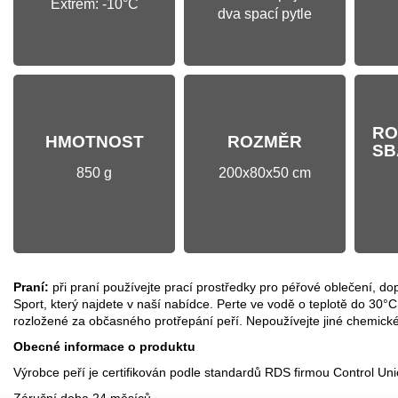
Extrém: -10°C
dva spací pytle
RO
HMOTNOST
ROZMĚR
SB
850 g
200x80x50 cm
Praní
:
při praní používejte prací prostředky pro péřové oblečení
Sport, který najdete v naší nabídce. Perte ve vodě o teplotě do 30°C
rozložené za občasného protřepání peří. Nepoužívejte jiné chemick
Obecné informace o produktu
Výrobce peří je certifikován podle standardů RDS firmou Control Uni