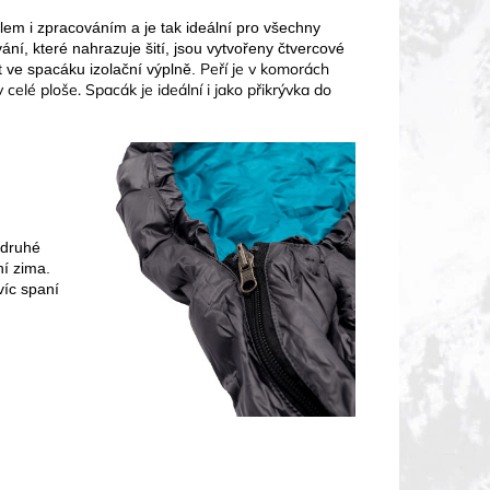
álem i zpracováním a je tak ideální pro všechny
ání, které nahrazuje šití, jsou vytvořeny čtvercové
Peří je v komorách
t ve spacáku izolační výplně.
celé ploše. Spacák je ideální i jako přikrývka do
 druhé
ní zima.
víc spaní