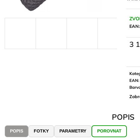
ZVO
EAN
3 
Měrn
cena:
Kateg
EAN
:
Barv
Zobr
POPIS
POPIS
FOTKY
PARAMETRY
POROVNAT