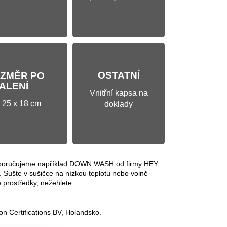
OSTATNÍ
ZMĚR PO
ALENÍ
Vnitřní kapsa na
25 x 18 cm
doklady
, doporučujeme například DOWN WASH od firmy HEY
. Sušte v sušičce na nízkou teplotu nebo volně
é prostředky, nežehlete.
on Certifications BV, Holandsko.