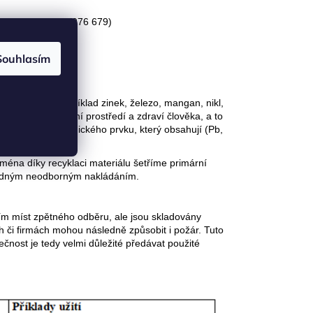
ré recyklace (800 976 679)
Souhlasím
kovů jako je například zinek, železo, mangan, nikl,
pečné pro životní prostředí a zdraví člověka, a to
y symbolem chemického prvku, který obsahují (Pb,
ména díky recyklaci materiálu šetříme primární
ípadným neodborným nakládáním.
vím míst zpětného odběru, ale jsou skladovány
ch či firmách mohou následně způsobit i požár. Tuto
čnost je tedy velmi důležité předávat použité