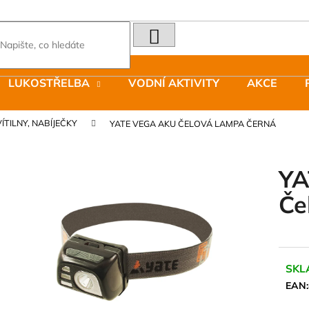
HLEDAT
Co potřebujete najít?
LUKOSTŘELBA
VODNÍ AKTIVITY
AKCE
Doporučujeme
ÍTILNY, NABÍJEČKY
YATE VEGA AKU ČELOVÁ LAMPA ČERNÁ
YA
Če
LAKEN LÁHEV HLINÍK FUTURA 1500
JOMA SIERRA 2
ML MODRÁ
BOTY PÁNSKÉ 
379 Kč
1 603 Kč
Původně:
2 290
SKL
EAN: