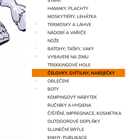
STANY
a
HAMAKY, PLACHTY
n
MOSKYTIÉRY, LEHÁTKA
e
TERMOSKY A LÁHVE
l
NÁDOBÍ A VAŘIČE
NOŽE
BATOHY, TAŠKY, VAKY
VYBAVENÍ NA ZIMU
TREKKINGOVÉ HOLE
ČELOVKY, SVÍTILNY, NABÍJEČKY
OBLEČENÍ
BOTY
KEMPINGOVÝ NÁBYTEK
RUČNÍKY A HYGIENA
ČIŠTĚNÍ, IMPREGNACE, KOSMETIKA
OUTDOOROVÉ DOPLŇKY
SLUNEČNÍ BRÝLE
KNIHY, PUBLIKACE