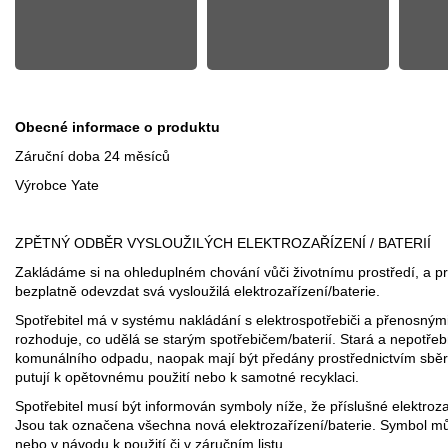
Obecné informace o produktu
Záruční doba 24 měsíců
Výrobce Yate
ZPĚTNÝ ODBĚR VYSLOUŽILÝCH ELEKTROZAŘÍZENÍ / BATERIÍ
Zakládáme si na ohleduplném chování vůči životnímu prostředí, a p
bezplatně odevzdat svá vysloužilá elektrozařízení/baterie.
Spotřebitel má v systému nakládání s elektrospotřebiči a přenosnými 
rozhoduje, co udělá se starým spotřebičem/baterií. Stará a nepotřeb
komunálního odpadu, naopak mají být předány prostřednictvím sběrn
putují k opětovnému použití nebo k samotné recyklaci.
Spotřebitel musí být informován symboly níže, že příslušné elektroz
Jsou tak označena všechna nová elektrozařízení/baterie. Symbol mů
nebo v návodu k použití či v záručním listu.