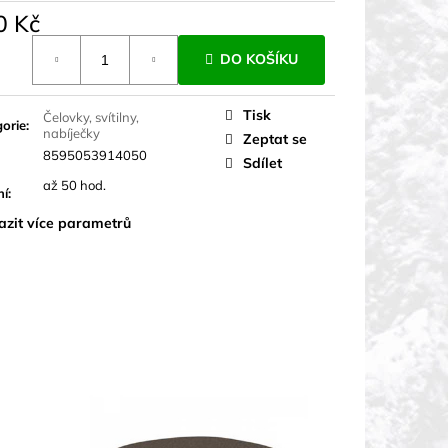
0 Kč
á
DO KOŠÍKU
Tisk
Čelovky, svítilny,
orie
:
nabíječky
Zeptat se
8595053914050
Sdílet
až 50 hod.
ní
:
azit více parametrů