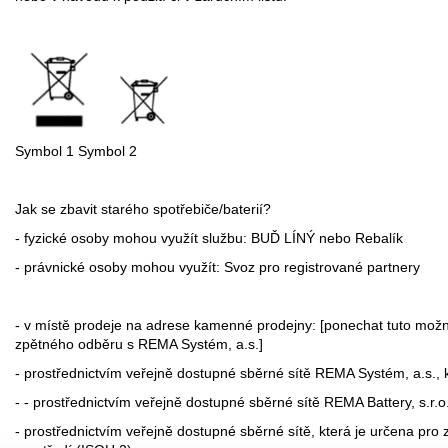
Symbol 1 Symbol 2
Jak se zbavit starého spotřebiče/baterií?
- fyzické osoby mohou využít službu: BUĎ LÍNÝ nebo Rebalík
- právnické osoby mohou využít: Svoz pro registrované partnery
- v místě prodeje na adrese kamenné prodejny: [ponechat tuto možn
zpětného odběru s REMA Systém, a.s.]
- prostřednictvím veřejně dostupné sběrné sítě REMA Systém, a.s., k
- - prostřednictvím veřejně dostupné sběrné sítě REMA Battery, s.r.o.
- prostřednictvím veřejně dostupné sběrné sítě, která je určena pro 