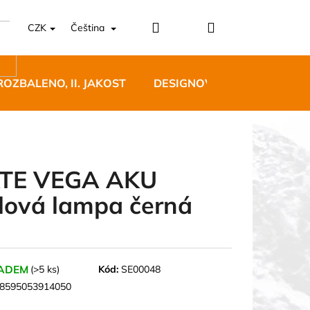
Přihlášení
Nákupní
CZK
Čeština
košík
ROZBALENO, II. JAKOST
DESIGNOVÝ NÁBYTEK
TE VEGA AKU
lová lampa černá
5 BĚŽECKÉ TRAILOVÉ
BLUE
 Kč
ADEM
(>5 ks)
Kód:
SE00048
8595053914050