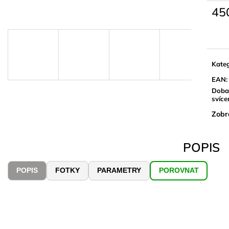
45
Měrn
cena:
Kateg
EAN
:
Doba
svíce
Zobr
POPIS
POPIS
FOTKY
PARAMETRY
POROVNAT