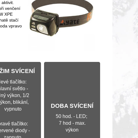
aktivit.
 při venčení
 3W XPE
atě stačí
dioda vpravo
ŽIM SVÍCENÍ
levé tlačítko:
lavní světlo -
lný výkon, 1/2
ýkon, blikání,
DOBA SVÍCENÍ
vypnuto
50 hod. - LED;
7 hod - max.
ravé tlačítko:
výkon
ervené diody -
zapnuto,