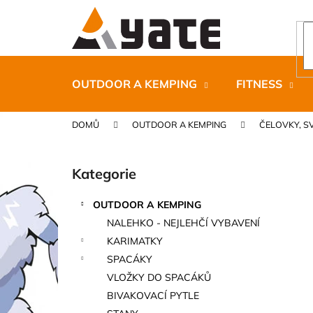
K
Přejít
na
o
obsah
Zpět
Zpět
š
do
do
í
k
obchodu
obchodu
OUTDOOR A KEMPING
FITNESS
DOMŮ
OUTDOOR A KEMPING
ČELOVKY, SV
P
o
Kategorie
Přeskočit
s
kategorie
t
OUTDOOR A KEMPING
r
CARNOSPORT GEL 100 ML
NALEHKO - NEJLEHČÍ VYBAVENÍ
a
899 Kč
KARIMATKY
n
SPACÁKY
n
VLOŽKY DO SPACÁKŮ
í
BIVAKOVACÍ PYTLE
p