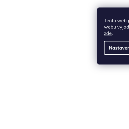
Tento web 
webu vyjadř
zde
.
Nastaven