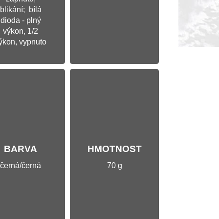
blikání; bílá
dioda - plný
výkon, 1/2
ýkon, vypnuto
BARVA
HMOTNOST
černá/černá
70 g