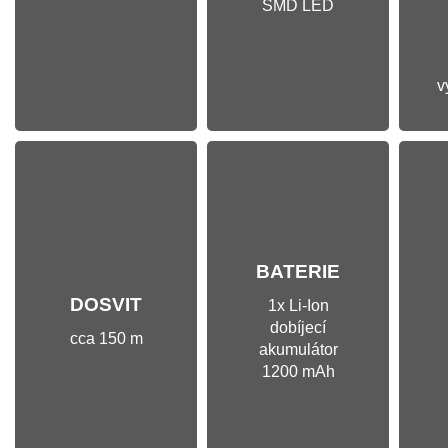
SMD LED
v
BATERIE
DOSVIT
1x Li-Ion
dobíjecí
cca 150 m
akumulátor
1200 mAh