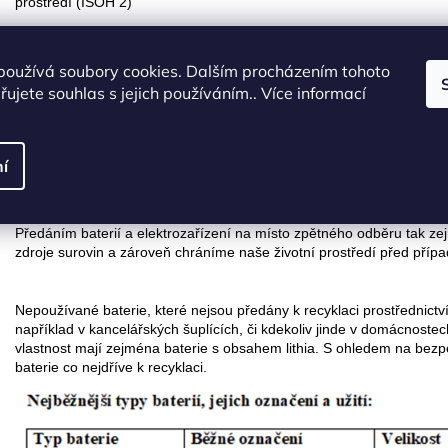
prostředí (ISOH 2)
- - v případě potřeby je možnost se poradit na bezplatné lince Chyt
používá soubory cookies. Dalším procházením tohoto
ujete souhlas s jejich používáním.. Více informací
Proč recyklovat?
Nejen elektrozařízení, ale i baterie obsahují mnoho recyklovatelných 
í
kadmium nebo olovo. Některé z těchto látek jsou zároveň velmi nebez
zejména rtuť, olovo a kadmium. Vybrané baterie jsou často označen
Cd, Hg).
Předáním baterií a elektrozařízení na místo zpětného odběru tak zej
zdroje surovin a zároveň chráníme naše životní prostředí před př
Nepoužívané baterie, které nejsou předány k recyklaci prostřednict
například v kancelářských šuplících, či kdekoliv jinde v domácnoste
vlastnost mají zejména baterie s obsahem lithia. S ohledem na bezpe
baterie co nejdříve k recyklaci.