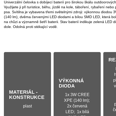
Univerzální čelovka s dobíjecí baterií pro širokou škálu outdoorových 
Využijete ji při turistice, běhu, jízdě na kole, táboření, rybaření nebo
psa. Svítilna je vybavena třemi světelnými zdroji: výkonnou diodou
(140 lm), dvěma červenými LED diodami a bílou SMD LED, která boh
na chůzi a významně šetří baterii. Stav baterií indikuje zelená LED 
dole. Odolná proti stékající vodě.
RE
h
VÝKONNÁ
p
DIODA
v
MATERIÁL -
1x 3W CREE
KONSTRUKCE
XPE (140 lm);
p
plast
2x červená
č
LED; 1x bílá