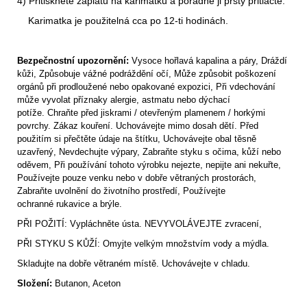
4) Přitiskněte záplatu na karimatku a pořádně ji prsty přitlačte.
Karimatka je použitelná cca po 12-ti hodinách.
Bezpečnostní upozornění:
Vysoce hořlavá kapalina a páry, Dráždí
kůži, Způsobuje vážné podráždění očí, Může způsobit poškození
orgánů při prodloužené nebo opakované expozici, Při vdechování
může vyvolat příznaky alergie, astmatu nebo dýchací
potíže. Chraňte před jiskrami / otevřeným plamenem / horkými
povrchy. Zákaz kouření. Uchovávejte mimo dosah dětí. Před
použitím si přečtěte údaje na štítku, Uchovávejte obal těsně
uzavřený, Nevdechujte výpary, Zabraňte styku s očima, kůží nebo
oděvem, Při používání tohoto výrobku nejezte, nepijte ani nekuřte,
Používejte pouze venku nebo v dobře větraných prostorách,
Zabraňte uvolnění do životního prostředí, Používejte
ochranné rukavice a brýle.
PŘI POŽITÍ: Vypláchněte ústa. NEVYVOLÁVEJTE zvracení,
PŘI STYKU S KŮŽÍ: Omyjte velkým množstvím vody a mýdla.
Skladujte na dobře větraném místě. Uchovávejte v chladu.
Složení:
Butanon, Aceton