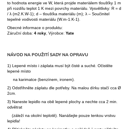
to hodnota energie ve W, která projde materiálem tloušťky 1 m
při rozdílu teplot 1 K mezi povrchy materiálu. Vysvětlivky: R = d
/ λ (m2.K.W-1); d – tloušťka materiálu (m); λ – Součinitel
tepelné vodivosti materiálu (W.m-1.K-1).
Obecné informace o produktu:
Záruční doba:
4 roky
, Výrobce:
Yate
NÁVOD NA POUŽITÍ SADY NA OPRAVU
1) Lepené místo i záplata musí být čisté a suché. Očistěte
lepené místo
na karimatce (benzínem, ironem).
2) Odstřihněte záplatu dle potřeby. Na malou dírku stačí cca Ø
2cm.
3) Naneste lepidlo na obě lepené plochy a nechte cca 2 min.
odvětrat
(záleží na okolní teplotě). Nanášejte pouze tenkou vrstvu
lepidla!