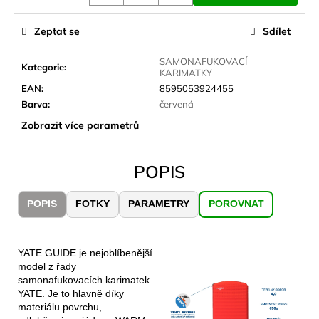
č
u
Zeptat se
Sdílet
j
e
SAMONAFUKOVACÍ
m
Kategorie
:
KARIMATKY
e
EAN
:
8595053924455
Barva
:
červená
JOMA
Zobrazit více parametrů
SIERRA
25
BĚŽECKÉ
POPIS
TRAILOVÉ
BOTY
PÁNSKÉ
POPIS
FOTKY
PARAMETRY
POROVNAT
BLUE
1
603
Kč
YATE GUIDE je nejoblíbenější
Původně:
model z řady
2
samonafukovacích karimatek
290
YATE. Je to hlavně díky
Kč
materiálu povrchu,