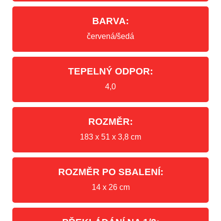
BARVA:
červená/šedá
TEPELNÝ ODPOR:
4,0
ROZMĚR:
183 x 51 x 3,8 cm
ROZMĚR PO SBALENÍ:
14 x 26 cm