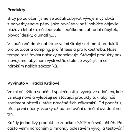
Produkty
Brzy po založení jsme se začali zabývat vývojem výrobků
z polyethylenové pěny. Jako první se v naší nabídce objevila
plážová lehátka, následovala sedátka na zahradní nábytek,
plovací desky, alumatky… .
V současné době nabízíme velmi široký sortiment produktů
pro outdoor a camping, pro fitness a pro lukostřelbu. Naše
tempo rozšiřování nabídky nepolevuje. Stávající produkty pak
inovujeme, abychom vyšli vstříc stále se zvyšujícím se
nárokům našich zákazníků.
Vyvinuto v Hradci Králové
Velmi důležitou součástí společnosti je vývojové oddělení, kde
vznikají nové a vylepšují se stávající produkty tak, aby náš
sortiment obstál u stále náročnějších zákazníků. Od podnětů,
přes první náčrty, vzorky až po testování a finální uvedení na
trh.
Každý jednotlivý produkt se značkou YATE má svůj příběh. Po
často velmi náročném a mnohdy bolestivém vývoji a testování