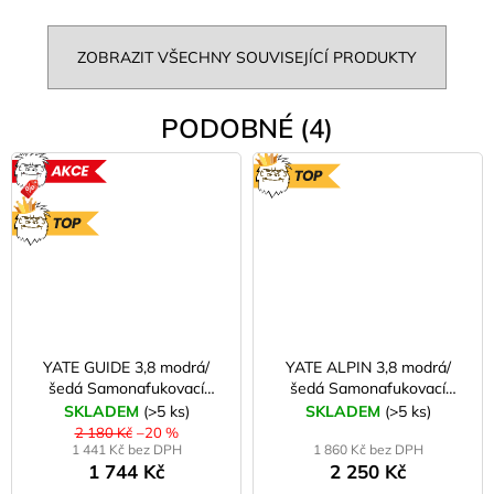
ZOBRAZIT VŠECHNY SOUVISEJÍCÍ PRODUKTY
PODOBNÉ (4)
AKCE
TOP
TOP
YATE GUIDE 3,8 modrá/
YATE ALPIN 3,8 modrá/
šedá Samonafukovací
šedá Samonafukovací
karimatka
karimatka
SKLADEM
(>5 ks)
SKLADEM
(>5 ks)
2 180 Kč
–20 %
1 441 Kč bez DPH
1 860 Kč bez DPH
1 744 Kč
2 250 Kč