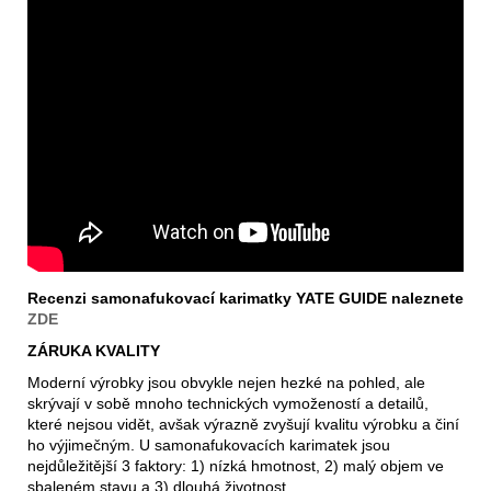
Recenzi samonafukovací karimatky YATE GUIDE naleznete
ZDE
ZÁRUKA KVALITY
Moderní výrobky jsou obvykle nejen hezké na pohled, ale
skrývají v sobě mnoho technických vymožeností a detailů,
které nejsou vidět, avšak výrazně zvyšují kvalitu výrobku a činí
ho výjimečným. U samonafukovacích karimatek jsou
nejdůležitější 3 faktory: 1) nízká hmotnost, 2) malý objem ve
sbaleném stavu a 3) dlouhá životnost.