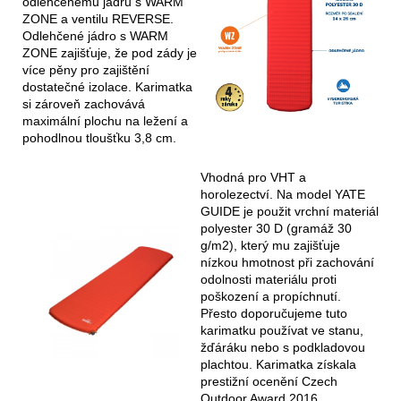
odlehčenému jádru s WARM
ZONE a ventilu REVERSE.
Odlehčené jádro s WARM
ZONE zajišťuje, že pod zády je
více pěny pro zajištění
dostatečné izolace. Karimatka
si zároveň zachovává
maximální plochu na ležení a
pohodlnou tloušťku 3,8 cm.
Vhodná pro VHT a
horolezectví. Na model YATE
GUIDE je použit vrchní materiál
polyester 30 D (gramáž 30
g/m2), který mu zajišťuje
nízkou hmotnost při zachování
odolnosti materiálu proti
poškození a propíchnutí.
Přesto doporučujeme tuto
karimatku používat ve stanu,
žďáráku nebo s podkladovou
plachtou. Karimatka získala
prestižní ocenění Czech
Outdoor Award 2016.