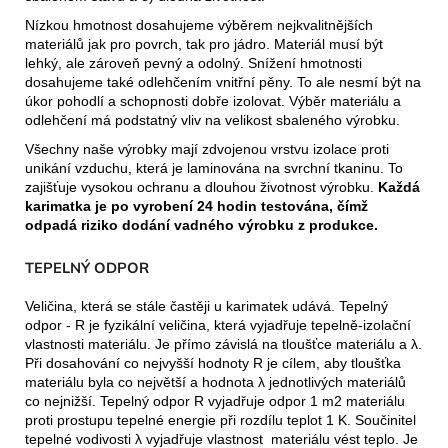
Nízkou hmotnost dosahujeme výběrem nejkvalitnějších
materiálů jak pro povrch, tak pro jádro. Materiál musí být
lehký, ale zároveň pevný a odolný. Snížení hmotnosti
dosahujeme také odlehčením vnitřní pěny. To ale nesmí být na
úkor pohodlí a schopnosti dobře izolovat. Výběr materiálu a
odlehčení má podstatný vliv na velikost sbaleného výrobku.
Všechny naše výrobky mají zdvojenou vrstvu izolace proti
unikání vzduchu, která je laminována na svrchní tkaninu. To
zajišťuje vysokou ochranu a dlouhou životnost výrobku.
Každá
karimatka je po vyrobení 24 hodin testována, čímž
odpadá riziko dodání vadného výrobku z produkce.
TEPELNÝ ODPOR
Veličina, která se stále častěji u karimatek udává. Tepelný
odpor - R je fyzikální veličina, která vyjadřuje tepelně-izolační
vlastnosti materiálu. Je přímo závislá na tloušťce materiálu a λ.
Při dosahování co nejvyšší hodnoty R je cílem, aby tloušťka
materiálu byla co největší a hodnota λ jednotlivých materiálů
co nejnižší. Tepelný odpor R vyjadřuje odpor 1 m2 materiálu
proti prostupu tepelné energie při rozdílu teplot 1 K. Součinitel
tepelné vodivosti λ vyjadřuje vlastnost materiálu vést teplo. Je