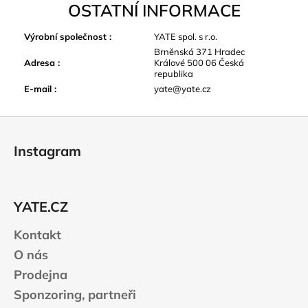
OSTATNÍ INFORMACE
Výrobní společnost
:
YATE spol. s r.o.
Brněnská 371 Hradec
Adresa
:
Králové 500 06 Česká
republika
E-mail
:
yate@yate.cz
Z
á
Instagram
p
a
t
YATE.CZ
í
Kontakt
O nás
Prodejna
Sponzoring, partneři