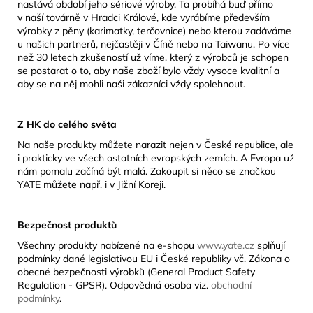
nastává období jeho sériové výroby. Ta probíhá buď přímo
v naší továrně v Hradci Králové, kde vyrábíme především
výrobky z pěny (karimatky, terčovnice) nebo kterou zadáváme
u našich partnerů, nejčastěji v Číně nebo na Taiwanu. Po více
než 30 letech zkušeností už víme, který z výrobců je schopen
se postarat o to, aby naše zboží bylo vždy vysoce kvalitní a
aby se na něj mohli naši zákazníci vždy spolehnout.
Z HK do celého světa
Na naše produkty můžete narazit nejen v České republice, ale
i prakticky ve všech ostatních evropských zemích. A Evropa už
nám pomalu začíná být malá. Zakoupit si něco se značkou
YATE můžete např. i v Jižní Koreji.
Bezpečnost produktů
Všechny produkty nabízené na e-shopu
www.yate.cz
splňují
podmínky dané legislativou EU i České republiky vč. Zákona o
obecné bezpečnosti výrobků (General Product Safety
Regulation - GPSR). Odpovědná osoba viz.
obchodní
podmínky
.