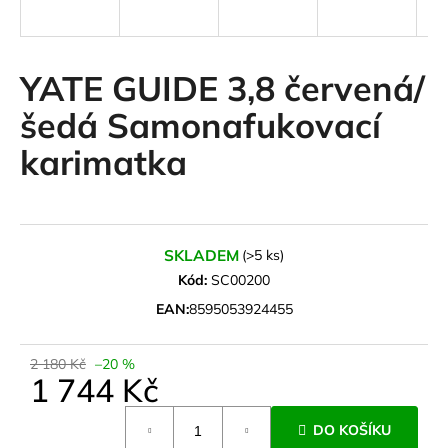
a
j
í
YATE GUIDE 3,8 červená/
t
šedá Samonafukovací
?
karimatka
HLEDAT
SKLADEM
(>5 ks)
Kód:
SC00200
EAN:
8595053924455
D
o
p
2 180 Kč
–20 %
1 744 Kč
o
r
Měrná
u
DO KOŠÍKU
cena: