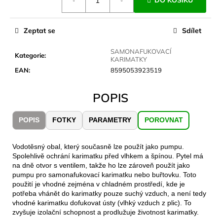
DO KOŠÍKU
č
cena:
u
j
Zeptat se
Sdílet
e
m
SAMONAFUKOVACÍ
e
Kategorie
:
KARIMATKY
EAN
:
8595053923519
CARNOSPORT
GEL
POPIS
100
ML
POPIS
FOTKY
PARAMETRY
POROVNAT
899
Kč
Vodotěsný obal, který současně lze použít jako pumpu.
Spolehlivě ochrání karimatku před vlhkem a špínou. Pytel má
na dně otvor s ventilem, takže ho lze zároveň použít jako
pumpu pro samonafukovací karimatku nebo buřtovku. Toto
použití je vhodné zejména v chladném prostředí, kde je
potřeba vhánět do karimatky pouze suchý vzduch, a není tedy
vhodné karimatku dofukovat ústy (vlhký vzduch z plic). To
zvyšuje izolační schopnost a prodlužuje životnost karimatky.