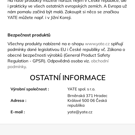
Na naše produkty můžete narazit nejen v České republice, ale
i prakticky ve všech ostatních evropských zemích. A Evropa už
nám pomalu začíná být malá. Zakoupit si něco se značkou
YATE můžete např. i v Jižní Koreji.
Bezpečnost produktů
Všechny produkty nabízené na e-shopu
www.yate.cz
splňují
podmínky dané legislativou EU i České republiky vč. Zákona o
obecné bezpečnosti výrobků (General Product Safety
Regulation - GPSR). Odpovědná osoba viz.
obchodní
podmínky
.
OSTATNÍ INFORMACE
Výrobní společnost
:
YATE spol. s r.o.
Brněnská 371 Hradec
Adresa
:
Králové 500 06 Česká
republika
E-mail
:
yate@yate.cz
Z