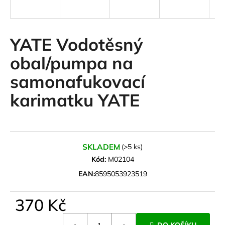
a
j
í
YATE Vodotěsný
t
obal/pumpa na
?
samonafukovací
karimatku YATE
HLEDAT
SKLADEM
(>5 ks)
D
Kód:
M02104
o
EAN:
8595053923519
p
o
370 Kč
r
u
Měrná