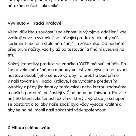
nárokům našich zákazníků.
Vyvinuto v Hradci Králové
Velmi důležitou součástí společnosti je vývojové oddělení, kde
vznikají nové a vylepšují se stávající produkty tak, aby náš
sortiment obstál u stále náročnějších zákazníků. Od podnětů,
přes první náčrty, vzorky až po testování a finální uvedení na
trh.
Každý jednotlivý produkt se značkou YATE má svůj příběh. Po
často velmi náročném a mnohdy bolestivém vývoji a testování
nastává období jeho sériové výroby. Ta probíhá buď přímo
v naší továrně v Hradci Králové, kde vyrábíme především
výrobky z pěny (karimatky, terčovnice) nebo kterou zadáváme
u našich partnerů, nejčastěji v Číně nebo na Taiwanu. Po více
než 30 letech zkušeností už víme, který z výrobců je schopen
se postarat o to, aby naše zboží bylo vždy vysoce kvalitní a
aby se na něj mohli naši zákazníci vždy spolehnout.
Z HK do celého světa