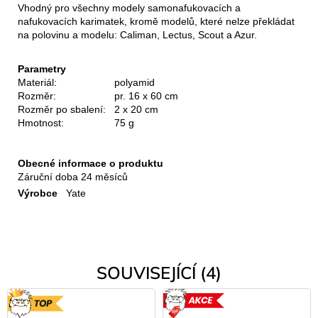
Vhodný pro všechny modely samonafukovacích a
nafukovacích karimatek, kromě modelů, které nelze překládat
na polovinu a modelu: Caliman, Lectus, Scout a Azur.
Parametry
Materiál:
polyamid
Rozměr:
pr. 16 x 60 cm
Rozměr po sbalení:
2 x 20 cm
Hmotnost:
75 g
Obecné informace o produktu
Záruční doba
24 měsíců
Výrobce
Yate
SOUVISEJÍCÍ (4)
TOP
AKCE