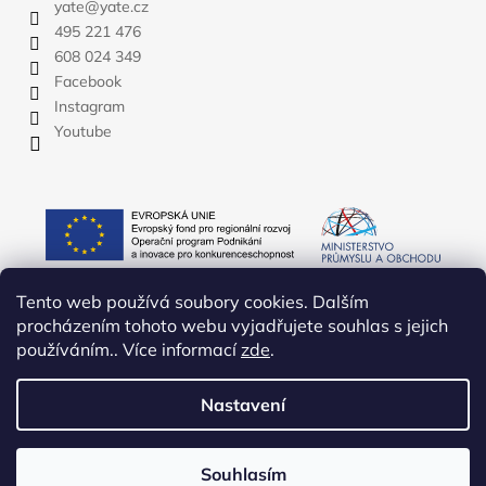
yate
@
yate.cz
495 221 476
608 024 349
Facebook
Instagram
Youtube
Tento web používá soubory cookies. Dalším
procházením tohoto webu vyjadřujete souhlas s jejich
používáním.. Více informací
zde
.
Nastavení
Vytvořil Shoptet
Copyright 2026
YATE.CZ
. Všechna práva vyhrazena.
Upravit
Souhlasím
nastavení cookies