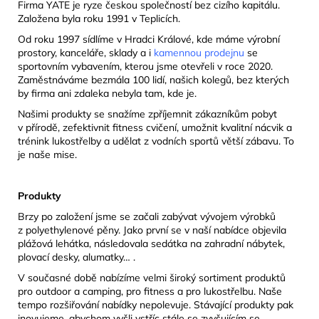
Firma YATE je ryze českou společností bez cizího kapitálu.
Založena byla roku 1991 v Teplicích.
Od roku 1997 sídlíme v Hradci Králové, kde máme výrobní
prostory, kanceláře, sklady a i
kamennou prodejnu
se
sportovním vybavením, kterou jsme otevřeli v roce 2020.
Zaměstnáváme bezmála 100 lidí, našich kolegů, bez kterých
by firma ani zdaleka nebyla tam, kde je.
Našimi produkty se snažíme zpříjemnit zákazníkům pobyt
v přírodě, zefektivnit fitness cvičení, umožnit kvalitní nácvik a
trénink lukostřelby a udělat z vodních sportů větší zábavu. To
je naše mise.
Produkty
Brzy po založení jsme se začali zabývat vývojem výrobků
z polyethylenové pěny. Jako první se v naší nabídce objevila
plážová lehátka, následovala sedátka na zahradní nábytek,
plovací desky, alumatky… .
V současné době nabízíme velmi široký sortiment produktů
pro outdoor a camping, pro fitness a pro lukostřelbu. Naše
tempo rozšiřování nabídky nepolevuje. Stávající produkty pak
inovujeme, abychom vyšli vstříc stále se zvyšujícím se