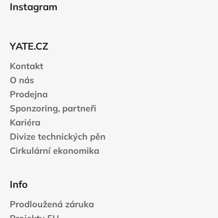
á
Instagram
p
a
t
YATE.CZ
í
Kontakt
O nás
Prodejna
Sponzoring, partneři
Kariéra
Divize technických pěn
Cirkulární ekonomika
Info
Prodloužená záruka